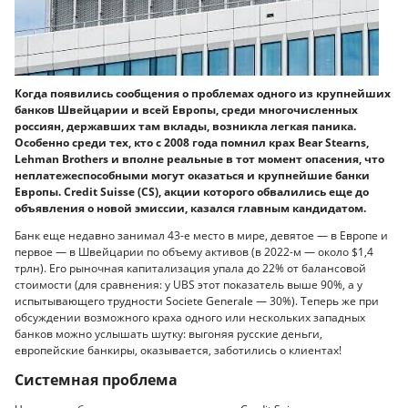
Когда появились сообщения о проблемах одного из крупнейших
банков Швейцарии и всей Европы, среди многочисленных
россиян, державших там вклады, возникла легкая паника.
Особенно среди тех, кто с 2008 года помнил крах Bear Stearns,
Lehman Brothers и вполне реальные в тот момент опасения, что
неплатежеспособными могут оказаться и крупнейшие банки
Европы. Credit Suisse (CS), акции которого обвалились еще до
объявления о новой эмиссии, казался главным кандидатом.
Банк еще недавно занимал 43-е место в мире, девятое — в Европе и
первое — в Швейцарии по объему активов (в 2022-м — около $1,4
трлн). Его рыночная капитализация упала до 22% от балансовой
стоимости (для сравнения: у UBS этот показатель выше 90%, а у
испытывающего трудности Societe Generale — 30%). Теперь же при
обсуждении возможного краха одного или нескольких западных
банков можно услышать шутку: выгоняя русские деньги,
европейские банкиры, оказывается, заботились о клиентах!
Системная проблема