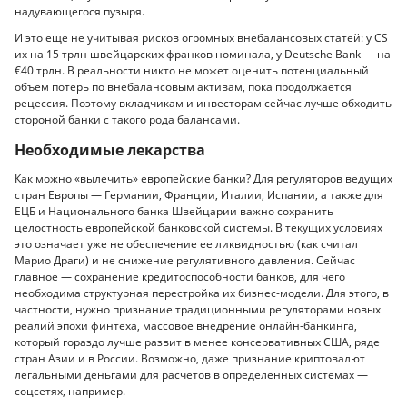
надувающегося пузыря.
И это еще не учитывая рисков огромных внебалансовых статей: у CS
их на 15 трлн швейцарских франков номинала, у Deutsche Bank — на
€40 трлн. В реальности никто не может оценить потенциальный
объем потерь по внебалансовым активам, пока продолжается
рецессия. Поэтому вкладчикам и инвесторам сейчас лучше обходить
стороной банки с такого рода балансами.
Необходимые лекарства
Как можно «вылечить» европейские банки? Для регуляторов ведущих
стран Европы — Германии, Франции, Италии, Испании, а также для
ЕЦБ и Национального банка Швейцарии важно сохранить
целостность европейской банковской системы. В текущих условиях
это означает уже не обеспечение ее ликвидностью (как считал
Марио Драги) и не снижение регулятивного давления. Сейчас
главное — сохранение кредитоспособности банков, для чего
необходима структурная перестройка их бизнес-модели. Для этого, в
частности, нужно признание традиционными регуляторами новых
реалий эпохи финтеха, массовое внедрение онлайн-банкинга,
который гораздо лучше развит в менее консервативных США, ряде
стран Азии и в России. Возможно, даже признание криптовалют
легальными деньгами для расчетов в определенных системах —
соцсетях, например.