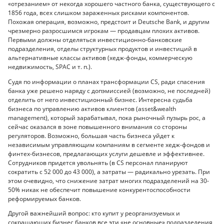
«отрезанием» от некогда хорошего частного банка, существующего с
1856 года, всех слишком зараженных рисками компонентов.
Похожая операция, возможно, предстоит и Deutsche Bank, и другим
чрезмерно разросшимся игрокам — продавцам плохих активов.
Первыми должны отделяться инвестиционно-банковские
подразделения, отделы структурных продуктов и инвестиций в
альтернативные классы активов (хедж-фонды, коммерческую
недвижимость, SPAC и т. п.).
Судя по информации о планах трансформации CS, ради спасения
банка уже решено наряду с допэмиссией (возможно, не последней)
отделить от него инвестиционный бизнес. Интересна судьба
бизнеса по управлению активов клиентов (asset&wealth
management), который зарабатывал, пока рыночный пузырь рос, а
сейчас оказался в зоне повышенного внимания со стороны
регуляторов. Возможно, большая часть бизнеса уйдет к
независимым управляющим компаниям в сегменте хедж-фондов и
финтех-бизнесов, предлагающих услуги дешевле и эффективнее.
Сотрудников придется увольнять (в CS персонал планируют
сократить с 52 000 до 43 000), а затраты — радикально урезать. При
этом очевидно, что снижение затрат многих подразделений на 30-
50% никак не обеспечит повышение конкурентоспособности
реформируемых банков.
Другой важнейший вопрос: кто купит у реорганизуемых и
сокращающих бизнес банков все эти «не основные» подразделения,