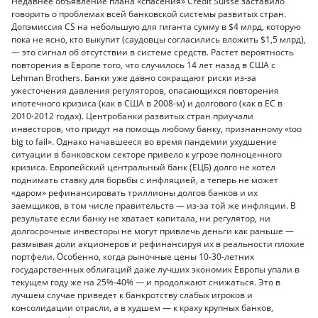
Недавнее объявление плана «спасения» Credit Suisse заставило
говорить о проблемах всей банковской системы развитых стран.
Допэмиссия CS на небольшую для гиганта сумму в $4 млрд, которую
пока не ясно, кто выкупит (саудовцы согласились вложить $1,5 млрд),
— это сигнал об отсутствии в системе средств. Растет вероятность
повторения в Европе того, что случилось 14 лет назад в США с
Lehman Brothers. Банки уже давно сокращают риски из-за
ужесточения давления регуляторов, опасающихся повторения
ипотечного кризиса (как в США в 2008-м) и долгового (как в ЕС в
2010-2012 годах). Центробанки развитых стран приучали
инвесторов, что придут на помощь любому банку, признанному «too
big to fail». Однако начавшееся во время пандемии ухудшение
ситуации в банковском секторе привело к угрозе полноценного
кризиса. Европейский центральный банк (ЕЦБ) долго не хотел
поднимать ставку для борьбы с инфляцией, а теперь не может
«даром» рефинансировать триллионы долгов банков и их
заемщиков, в том числе правительств — из-за той же инфляции. В
результате если банку не хватает капитала, ни регулятор, ни
долгосрочные инвесторы не могут привлечь деньги как раньше —
размывая доли акционеров и рефинансируя их в реальности плохие
портфели. Особенно, когда рыночные цены 10-30-летних
государственных облигаций даже лучших экономик Европы упали в
текущем году же на 25%-40% — и продолжают снижаться. Это в
лучшем случае приведет к банкротству слабых игроков и
консолидации отрасли, а в худшем — к краху крупных банков,