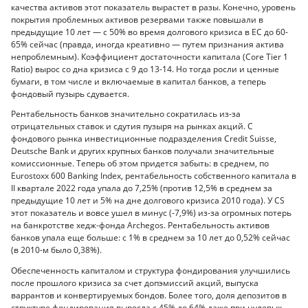
качества активов этот показатель вырастет в разы. Конечно, уровень
покрытия проблемных активов резервами также повышали в
предыдущие 10 лет — с 50% во время долгового кризиса в ЕС до 60-
65% сейчас (правда, иногда креативно — путем признания актива
непроблемным). Коэффициент достаточности капитала (Core Tier 1
Ratio) вырос со дна кризиса с 9 до 13-14. Но тогда росли и ценные
бумаги, в том числе и включаемые в капитал банков, а теперь
фондовый пузырь сдувается.
Рентабельность банков значительно сократилась из-за
отрицательных ставок и сдутия пузыря на рынках акций. С
фондового рынка инвестиционные подразделения Credit Suisse,
Deutsche Bank и других крупных банков получали значительные
комиссионные. Теперь об этом придется забыть: в среднем, по
Eurostoxx 600 Banking Index, рентабельность собственного капитала в
II квартале 2022 года упала до 7,25% (против 12,5% в среднем за
предыдущие 10 лет и 5% на дне долгового кризиса 2010 года). У CS
этот показатель и вовсе ушел в минус (-7,9%) из-за огромных потерь
на банкротстве хедж-фонда Archegos. Рентабельность активов
банков упала еще больше: с 1% в среднем за 10 лет до 0,52% сейчас
(в 2010-м было 0,38%).
Обеспеченность капиталом и структура фондирования улучшились
после прошлого кризиса за счет допэмиссий акций, выпуска
варрантов и конвертируемых бондов. Более того, доля депозитов в
структуре фондирования выросла с 45% до 64% даже при нулевых