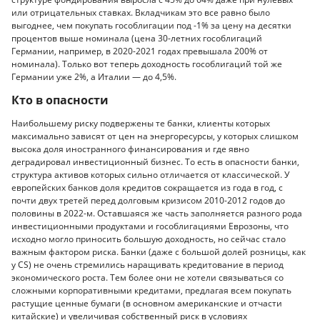
или отрицательных ставках. Вкладчикам это все равно было
выгоднее, чем покупать гособлигации под -1% за цену на десятки
процентов выше номинала (цена 30-летних гособлигаций
Германии, например, в 2020-2021 годах превышала 200% от
номинала). Только вот теперь доходность гособлигаций той же
Германии уже 2%, а Италии — до 4,5%.
Кто в опасности
Наибольшему риску подвержены те банки, клиенты которых
максимально зависят от цен на энергоресурсы, у которых слишком
высока доля иностранного финансирования и где явно
деградировал инвестиционный бизнес. То есть в опасности банки,
структура активов которых сильно отличается от классической. У
европейских банков доля кредитов сокращается из года в год, с
почти двух третей перед долговым кризисом 2010-2012 годов до
половины в 2022-м. Оставшаяся же часть заполняется разного рода
инвестиционными продуктами и гособлигациями Еврозоны, что
исходно могло приносить большую доходность, но сейчас стало
важным фактором риска. Банки (даже с большой долей розницы, как
у CS) не очень стремились наращивать кредитование в период
экономического роста. Тем более они не хотели связываться со
сложными корпоративными кредитами, предлагая всем покупать
растущие ценные бумаги (в основном американские и отчасти
китайские) и увеличивая собственный риск в условиях