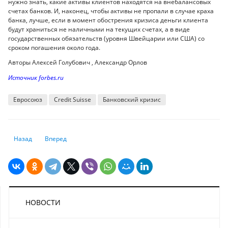
нужно знать, какие активы клиентов находятся на внебалансовых
счетах банков. И, наконец, чтобы активы не пропали в случае краха
банка, лучше, если в момент обострения кризиса деньги клиента
будут храниться не наличными на текущих счетах, а в виде
государственных обязательств (уровня Швейцарии или США) со
сроком погашения около года.
Авторы Алексей Голубович , Александр Орлов
Источник forbes.ru
Евросоюз
Credit Suisse
Банковский кризис
Предыдущий: В Казахстане поэтапно снизят межбанковские комисси
Следующий: Курсы валют на 2 ноября в обменниках Казахс
Назад
Вперед
НОВОСТИ