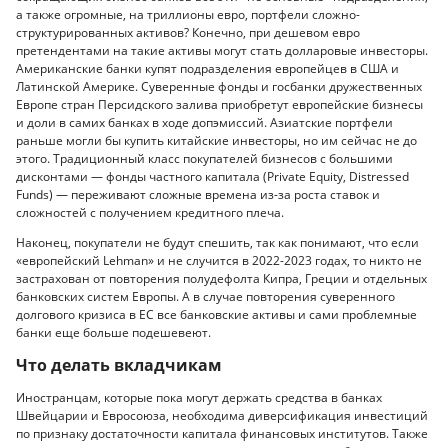
а также огромные, на триллионы евро, портфели сложно-
структурированных активов? Конечно, при дешевом евро
претендентами на такие активы могут стать долларовые инвесторы.
Американские банки купят подразделения европейцев в США и
Латинской Америке. Суверенные фонды и госбанки дружественных
Европе стран Персидского залива приобретут европейские бизнесы
и доли в самих банках в ходе допэмиссий. Азиатские портфели
раньше могли бы купить китайские инвесторы, но им сейчас не до
этого. Традиционный класс покупателей бизнесов с большими
дисконтами — фонды частного капитала (Private Equity, Distressed
Funds) — переживают сложные времена из-за роста ставок и
сложностей с получением кредитного плеча.
Наконец, покупатели не будут спешить, так как понимают, что если
«европейский Lehman» и не случится в 2022-2023 годах, то никто не
застрахован от повторения полудефолта Кипра, Греции и отдельных
банковских систем Европы. А в случае повторения суверенного
долгового кризиса в ЕС все банковские активы и сами проблемные
банки еще больше подешевеют.
Что делать вкладчикам
Иностранцам, которые пока могут держать средства в банках
Швейцарии и Евросоюза, необходима диверсификация инвестиций
по признаку достаточности капитала финансовых институтов. Также