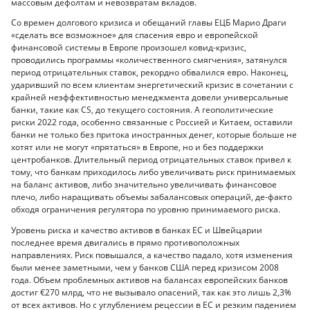
массовым дефолтам и невозвратам вкладов.
Со времен долгового кризиса и обещаний главы ЕЦБ Марио Драги
«сделать все возможное» для спасения евро и европейской
финансовой системы в Европе произошел ковид-кризис,
проводились программы «количественного смягчения», затянулся
период отрицательных ставок, рекордно обвалился евро. Наконец,
ударивший по всем клиентам энергетический кризис в сочетании с
крайней неэффективностью менеджмента довели универсальные
банки, такие как CS, до текущего состояния. А геополитические
риски 2022 года, особенно связанные с Россией и Китаем, оставили
банки не только без притока иностранных денег, которые больше не
хотят или не могут «прятаться» в Европе, но и без поддержки
центробанков. Длительный период отрицательных ставок привел к
тому, что банкам приходилось либо увеличивать риск принимаемых
на баланс активов, либо значительно увеличивать финансовое
плечо, либо наращивать объемы забалансовых операций, де-факто
обходя ограничения регулятора по уровню принимаемого риска.
Уровень риска и качество активов в банках ЕС и Швейцарии
последнее время двигались в прямо противоположных
направлениях. Риск повышался, а качество падало, хотя изменения
были менее заметными, чем у банков США перед кризисом 2008
года. Объем проблемных активов на балансах европейских банков
достиг €270 млрд, что не вызывало опасений, так как это лишь 2,3%
от всех активов. Но с углублением рецессии в ЕС и резким падением