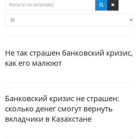
Фильтр
по
заголовку
Кол-
во
строк:
Не так страшен банковский кризис,
как его малюют
Банковский кризис не страшен:
сколько денег смогут вернуть
вкладчики в Казахстане