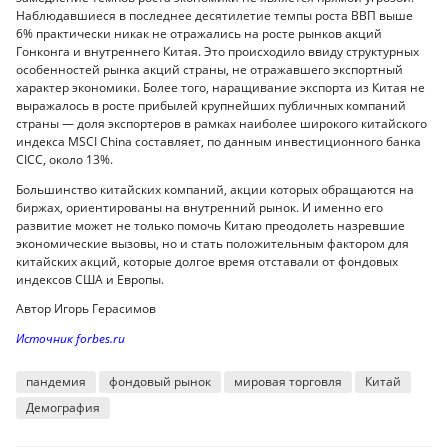
Наблюдавшиеся в последнее десятилетие темпы роста ВВП выше
6% практически никак не отражались на росте рынков акций
Гонконга и внутреннего Китая. Это происходило ввиду структурных
особенностей рынка акций страны, не отражавшего экспортный
характер экономики. Более того, наращивание экспорта из Китая не
выражалось в росте прибылей крупнейших публичных компаний
страны — доля экспортеров в рамках наиболее широкого китайского
индекса MSCI China составляет, по данным инвестиционного банка
CICC, около 13%.
Большинство китайских компаний, акции которых обращаются на
биржах, ориентированы на внутренний рынок. И именно его
развитие может не только помочь Китаю преодолеть назревшие
экономические вызовы, но и стать положительным фактором для
китайских акций, которые долгое время отставали от фондовых
индексов США и Европы.
Автор Игорь Герасимов
Источник
forbes.ru
пандемия
фондовый рынок
мировая торговля
Китай
Демография