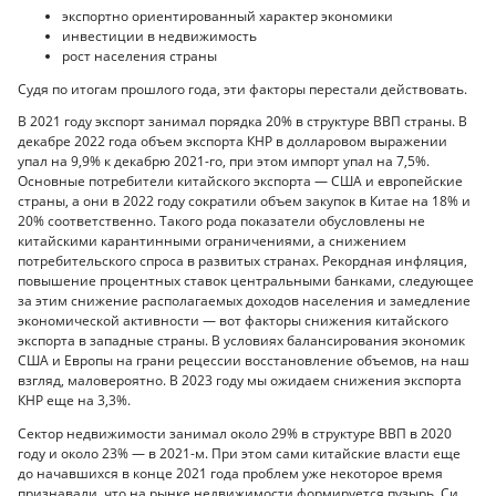
экспортно ориентированный характер экономики
инвестиции в недвижимость
рост населения страны
Судя по итогам прошлого года, эти факторы перестали действовать.
В 2021 году экспорт занимал порядка 20% в структуре ВВП страны. В
декабре 2022 года объем экспорта КНР в долларовом выражении
упал на 9,9% к декабрю 2021-го, при этом импорт упал на 7,5%.
Основные потребители китайского экспорта — США и европейские
страны, а они в 2022 году сократили объем закупок в Китае на 18% и
20% соответственно. Такого рода показатели обусловлены не
китайскими карантинными ограничениями, а снижением
потребительского спроса в развитых странах. Рекордная инфляция,
повышение процентных ставок центральными банками, следующее
за этим снижение располагаемых доходов населения и замедление
экономической активности — вот факторы снижения китайского
экспорта в западные страны. В условиях балансирования экономик
США и Европы на грани рецессии восстановление объемов, на наш
взгляд, маловероятно. В 2023 году мы ожидаем снижения экспорта
КНР еще на 3,3%.
Сектор недвижимости занимал около 29% в структуре ВВП в 2020
году и около 23% — в 2021-м. При этом сами китайские власти еще
до начавшихся в конце 2021 года проблем уже некоторое время
признавали, что на рынке недвижимости формируется пузырь. Си