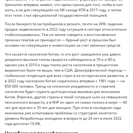
Цзиньпин впервые заявил, что «дома нужны для того, чтобы в них
жить, а не для спекуляций» на XIX съезде КПК в 2017 году, и затем
этот тезис стал официальной государственной позицией.
После банкротств застройщиков и резкого, почти на 28%, падения
продаж недвижимости в 2022 году ситуация в секторе относительно
стабилизировалась. Тем не менее говорить о восстановлении
прежних темпов не приходится — бурный рост в прошлом был
основан на спекуляциях и инвестициях за счет заемных средств.
Что касается населения Китая, то его рост замедлялся уже давно:
умеренно высокие темпы прироста наблюдались в 70-е и 80-е,
однако уже в 2010-е годы темпы роста населения в процентном
выражении были не выше, чем в США. Демографический переход —
глобальная тенденция для всех стран в их историческом развитии, и
в 2022 году население Китая сократилось впервые с 1961 года — на
850 000 человек. Тренд на снижение рождаемости и старение
населения будет служить долгосрочным вызовом для экономики
Китая. Впрочем, другие страны в такой ситуации шли на повышение
пенсионного возраста, а в КНР он один из самых низких в мире — 60
лет для мужчин и 55 лет для женщин. При этом в последние годы
экономика уже испытывала проблемы со структурой занятости:
уровень безработицы молодежи в возрасте до 24 лет в июле 2022
года достигал 19,9%.