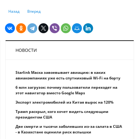
Предыдущий: Создание третьего оператора связи предлагает глава
Следующий: МВФ улучшил прогнозы роста на 2023 год из-за 
Назад
Вперед
НОВОСТИ
Starlink Маска завоевывает авиацию: в каких
авиакомпаниях уже есть спутниковый Wi-Fi на борту
6 млн загрузок: почему пользователи переходят на
этот навигатор вместо Google Maps
Экспорт электромобилей из Китая вырос на 120%
Трамп раскрыл, кого хочет видеть следующим
президентом США
Две смерти и тысячи заболевших из-за салата в США
- в Казахстане оценили риск вспышки