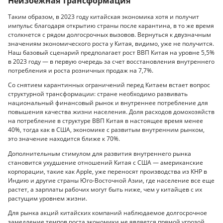
Неизбежная трансформация
Таким образом, в 2023 году китайская экономика хотя и получит
импульс благодаря открытию страны после карантина, в то же время
столкнется с рядом долгосрочных вызовов. Вернуться к двузначным
значениям экономического роста у Китая, видимо, уже не получится.
Наш базовый сценарий предполагает рост ВВП Китая на уровне 5,5%
в 2023 году — в первую очередь за счет восстановления внутреннего
потребления и роста розничных продаж на 7,7%.
Со снятием карантинных ограничений перед Китаем встает вопрос
структурной трансформации: стране необходимо развивать
национальный финансовый рынок и внутреннее потребление для
повышения качества жизни населения. Доля расходов домохозяйств
на потребление в структуре ВВП Китая в настоящее время менее
40%, тогда как в США, экономике с развитым внутренним рынком,
это значение находится ближе к 70%.
Дополнительным стимулом для развития внутреннего рынка
становится ухудшение отношений Китая с США — американские
корпорации, такие как Apple, уже переносят производства из КНР в
Индию и другие страны Юго-Восточной Азии, где население все еще
растет, а зарплаты рабочих могут быть ниже, чем у китайцев с их
растущим уровнем жизни.
Для рынка акций китайских компаний наблюдаемое долгосрочное
замедление темпов роста экономики не является прямой угрозой.