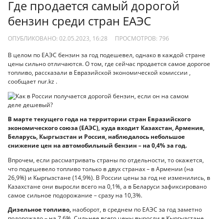
Где продается самый дорогой
бензин среди стран ЕАЭС
ОПУБЛИКОВАНО: 02.05.2023, 16:28
ПРОСМОТРОВ:
796
В целом по ЕАЭС бензин за год подешевел, однако в каждой стране
цены сильно отличаются. О том, где сейчас продается самое дорогое
топливо, рассказали в Евразийской экономической комиссии ,
сообщает nur.kz .
В марте текущего года на территории стран Евразийского
экономического союза (ЕАЭС), куда входит Казахстан, Армения,
Беларусь, Кыргызстан и Россия, наблюдалось небольшое
снижение цен на автомобильный бензин – на 0,4% за год.
Впрочем, если рассматривать страны по отдельности, то окажется,
что подешевело топливо только в двух странах – в Армении (на
26,9%) и Кыргызстане (14,9%). В России цены за год не изменились, в
Казахстане они выросли всего на 0,1%, а в Беларуси зафиксировано
самое сильное подорожание – сразу на 10,3%.
Дизельное топливо,
наоборот, в среднем по ЕАЭС за год заметно
подорожало – на 7,6%. Сильнее всего цены выросли в Кыргызстане