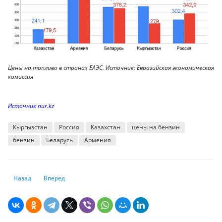
Цены на топливо в странах ЕАЭС. Источник: Евразийская экономическая
комиссия
Источник nur.kz
Кыргызстан
Россия
Казахстан
цены на бензин
бензин
Беларусь
Армения
Предыдущий: Какие изменения внесут в программу льготного автокр
Следующий: Поколение Z может радикально изменить рынок
Назад
Вперед