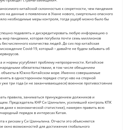
орую проводят страны-заёмщики».
аносимого китайской склонностью к секретности, чем пандемия
ало на данные о появлении в Ухане нового, смертельно опасного
няло необходимые меры контроля, тогда ущерб можно было бы
а спешно подавлять и дискредитировать любую информацию о
сь мир пандемии, которая погубила почти семь миллионов
 бесчисленного количества людей. До сих пор китайская
исхождение Covid-19, который – давайте не будем забывать об
первирусов.
а и нормы усугубляет проблему непрозрачности. Китайское
ународными обязательствами, в том числе обещанием
ть объекты в Южно-Китайском море. Именно совершаемые
енять в одностороннем порядке статус-кво на спорной
 уже три года (и не заканчивающееся) военное противостояние
ушать правила, заниматься принуждением должников и
ущем. Председатель КНР Си Цзиньпин, усиливший контроль КПК
в даже к экономической статистике), намерен править всю
народный порядок в интересах Китая.
а к рискам у Си Цзиньпина. Отчасти это объясняется
зкое окно возможностей для достижения глобального