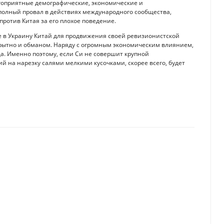
агоприятные демографические, экономические и
 полный провал в действиях международного сообщества,
ротив Китая за его плохое поведение.
 в Украину Китай для продвижения своей ревизионистской
крытно и обманом. Наряду с огромным экономическим влиянием,
а. Именно поэтому, если Си не совершит крупной
й на нарезку салями мелкими кусочками, скорее всего, будет
едвиденную прибыль, рассказали аналитики
нами ЕАЭС вырос на 4,1%