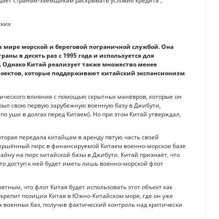
ает странам-заёмщикам раскрывать условия кредита ,
в мире морской и береговой пограничной службой. Она
аны в десять раз с 1995 года и используется для
 Однако Китай реализует также множество менее
проектов, которые поддерживают китайский экспансионизм
гического влияния с помощью скрытных манёвров, которые он
ткрыл свою первую зарубежную военную базу в Джибути,
 по уши в долгах перед Китаем). Но при этом Китай утверждал,
оторая передала китайцам в аренду пятую часть своей
авершённый пирс в финансируемой Китаем военно-морское базе
йну на пирс китайской базы в Джибути. Китай признаёт, что
что доступ к ней будет иметь лишь военно-морской флот
ятным, что флот Китая будет использовать этот объект как
крепит позиции Китая в Южно-Китайском море, где он уже
х военных баз, получив фактический контроль над критически