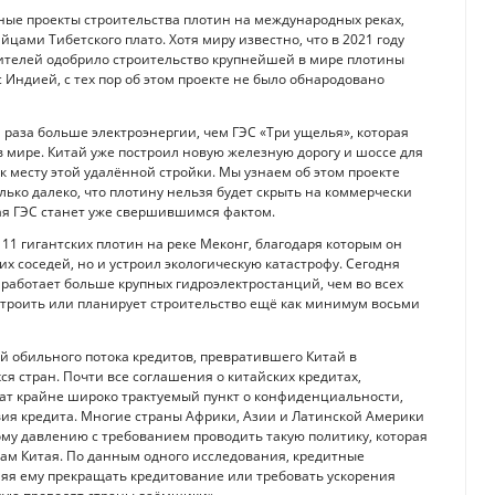
ьные проекты строительства плотин на международных реках,
йцами Тибетского плато. Хотя миру известно, что в 2021 году
ителей одобрило строительство крупнейшей в мире плотины
Индией, с тех пор об этом проекте не было обнародовано
и раза больше электроэнергии, чем ГЭС «Три ущелья», которая
 мире. Китай уже построил новую железную дорогу и шоссе для
к месту этой удалённой стройки. Мы узнаем об этом проекте
лько далеко, что плотину нельзя будет скрыть на коммерчески
ая ГЭС станет уже свершившимся фактом.
11 гигантских плотин на реке Меконг, благодаря которым он
х соседей, но и устроил экологическую катастрофу. Сегодня
ь работает больше крупных гидроэлектростанций, чем во всех
 строить или планирует строительство ещё как минимум восьми
й обильного потока кредитов, превратившего Китай в
я стран. Почти все соглашения о китайских кредитах,
жат крайне широко трактуемый пункт о конфиденциальности,
ия кредита. Многие страны Африки, Азии и Латинской Америки
ому давлению с требованием проводить такую политику, которая
ам Китая. По данным одного исследования, кредитные
яя ему прекращать кредитование или требовать ускорения