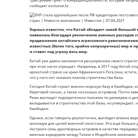
трактуемый пункт о конфиденциальности, который запрещ
сообщает exclusive.kz .
Хорошо известно, что Китай обладает самой большой 
появилась благодаря увеличению военных расходов стр
продвижения китайского агрессивного ревизионизма.
известных (более того, крайне непрозрачных) мер и 
и ставят под угрозу весь мир.
Китай уже давно занимается расширением своего страте
при этом нагло отрицает. Например, в 2017 году Китай о
крохотной стране на краю Африканского Рога (она, кстати,
что у него нет никаких планов строительства базы.
Сегодня Китай строит военно-морскую базу в Камбодже, к
береговой линии, а также несколько островков. Почти з
Реам выглядит подозрительно похожим по размерам и диза
вкладывается в строительство этой базы, но утверждает, 
Камбоджи.
Однако, если говорить реалистично, выглядит вполне веро
минимум для целей военной логистики. Это ещё больше у
построил семь рукотворных островов в качестве передовы
важным коридором между Тихим и Индийским океанами.