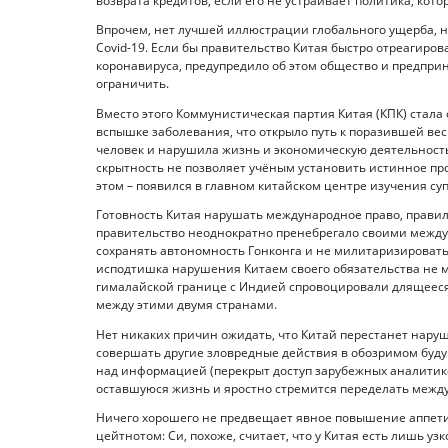
возврата кредитов, если его не устраивает политика, кот
Впрочем, нет лучшей иллюстрации глобального ущерба, н
Covid-19. Если бы правительство Китая быстро отреагиров
коронавируса, предупредило об этом общество и предпри
ограничить.
Вместо этого Коммунистическая партия Китая (КПК) стал
вспышке заболевания, что открыло путь к поразившей ве
человек и нарушила жизнь и экономическую деятельность
скрытность не позволяет учёным установить истинное про
этом – появился в главном китайском центре изучения су
Готовность Китая нарушать международное право, правил
правительство неоднократно пренебрегало своими межд
сохранять автономность Гонконга и не милитаризирова
исподтишка нарушения Китаем своего обязательства не м
гималайской границе с Индией спровоцировали длящееся
между этими двумя странами.
Нет никаких причин ожидать, что Китай перестанет нар
совершать другие зловредные действия в обозримом буд
над информацией (перекрыт доступ зарубежных аналитико
оставшуюся жизнь и яростно стремится переделать между
Ничего хорошего не предвещает явное повышение аппетит
цейтнотом: Си, похоже, считает, что у Китая есть лишь у