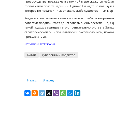
превосходства, прежде чем в полной мере скажутся небл
геополитические тенденции. Однако Си идёт на пользу и
которое не предпринимает сколь-либо существенных мер п
Когда Россия решила начать полномасштабное вторжение
повестки предпочитает действовать очень постепенно, с
такой подход защищает его от решительного ответа Запад
стратегической ошибки, китайский экспансионизм, похожи
продолжаться.
Источник exclusive.kz
Китай
суверенный кредитор
Предыдущий: Почему в Европе популярен налог на непр
Следующий: Товарооборот Казахстана со стра
Назад
Вперед