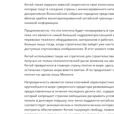
Китай также окружил завесой секретности свои колоссал
которые текут в соседние страны с аннексированного кита
декоративное Всекитайское собрание народных представ
вблизи крайне милитаризированной китайской границы с 
никакой информации.
Предполагается, что эта плотина будет генерировать в тр
пока что является самой большой гидроэлектростанцией в
перевозки тяжёлого оборудования, материалов и рабочих 
больше лишь тогда, когда строительство зайдёт уже насто
доступных спутниковых изображениях. В этот момент нов
Китай использовал такую же стратегию для строительства 
получил не только геополитический рычаг влияния на свои
Китай превратился в главную страну плотин в мире: здес
остальных странах мира вместе взятых. И он продолжает
плотин на одном лишь Меконге.
Непрозрачность является также ключевой характеристико
крупнейшего в мире суверенного кредитора развивающихс
предоставленных в течение последних десяти лет, содер
который запрещает странам-заёмщикам раскрывать услов
попали в долговую ловушку: они легко поддаются китайск
соответствует экономическим и геополитическим интерес
контракты обеспечивают Китаю «широкую свободу, позвол