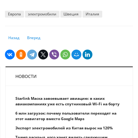
Европа
электромобили
Швеция
Италия
Предыдущий: В Минсельхозе Казахстана предположили, подорожают 
Следующий: Фискальная политика вновь создает проинфл
Назад
Вперед
НОВОСТИ
Starlink Маска завоевывает авиацию: в каких
авиакомпаниях уже есть спутниковый Wi-Fi на борту
6 млн загрузок: почему пользователи переходят на
этот навигатор вместо Google Maps
Экспорт электромобилей из Китая вырос на 120%
Трамп раскрыл, кого хочет видеть следующим