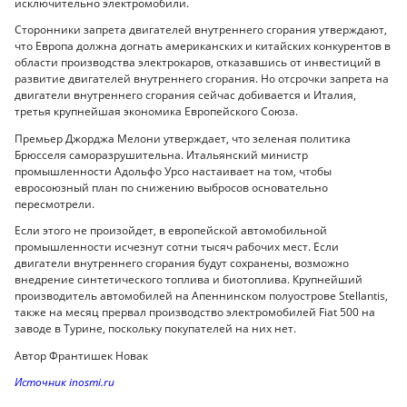
исключительно электромобили.
Сторонники запрета двигателей внутреннего сгорания утверждают,
что Европа должна догнать американских и китайских конкурентов в
области производства электрокаров, отказавшись от инвестиций в
развитие двигателей внутреннего сгорания. Но отсрочки запрета на
двигатели внутреннего сгорания сейчас добивается и Италия,
третья крупнейшая экономика Европейского Союза.
Премьер Джорджа Мелони утверждает, что зеленая политика
Брюсселя саморазрушительна. Итальянский министр
промышленности Адольфо Урсо настаивает на том, чтобы
евросоюзный план по снижению выбросов основательно
пересмотрели.
Если этого не произойдет, в европейской автомобильной
промышленности исчезнут сотни тысяч рабочих мест. Если
двигатели внутреннего сгорания будут сохранены, возможно
внедрение синтетического топлива и биотоплива. Крупнейший
производитель автомобилей на Апеннинском полуострове Stellantis,
также на месяц прервал производство электромобилей Fiat 500 на
заводе в Турине, поскольку покупателей на них нет.
Автор Франтишек Новак
Источник inosmi.ru