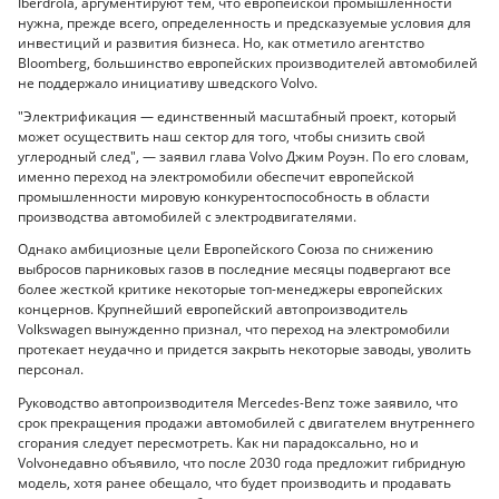
Iberdrola, аргументируют тем, что европейской промышленности
нужна, прежде всего, определенность и предсказуемые условия для
инвестиций и развития бизнеса. Но, как отметило агентство
Bloomberg, большинство европейских производителей автомобилей
не поддержало инициативу шведского Volvo.
"Электрификация — единственный масштабный проект, который
может осуществить наш сектор для того, чтобы снизить свой
углеродный след", — заявил глава Volvo Джим Роуэн. По его словам,
именно переход на электромобили обеспечит европейской
промышленности мировую конкурентоспособность в области
производства автомобилей с электродвигателями.
Однако амбициозные цели Европейского Союза по снижению
выбросов парниковых газов в последние месяцы подвергают все
более жесткой критике некоторые топ-менеджеры европейских
концернов. Крупнейший европейский автопроизводитель
Volkswagen вынужденно признал, что переход на электромобили
протекает неудачно и придется закрыть некоторые заводы, уволить
персонал.
Руководство автопроизводителя Mercedes-Benz тоже заявило, что
срок прекращения продажи автомобилей с двигателем внутреннего
сгорания следует пересмотреть. Как ни парадоксально, но и
Volvoнедавно объявило, что после 2030 года предложит гибридную
модель, хотя ранее обещало, что будет производить и продавать