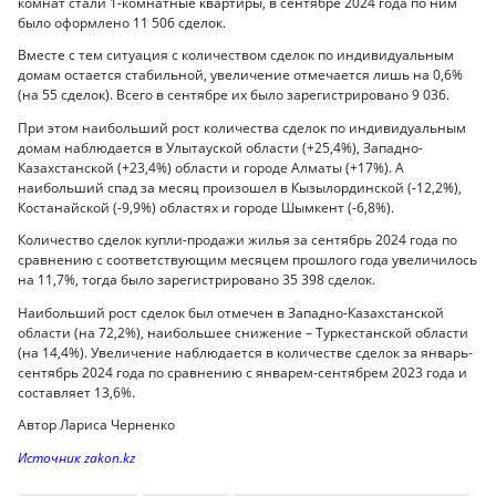
комнат стали 1-комнатные квартиры, в сентябре 2024 года по ним
было оформлено 11 506 сделок.
Вместе с тем ситуация с количеством сделок по индивидуальным
домам остается стабильной, увеличение отмечается лишь на 0,6%
(на 55 сделок). Всего в сентябре их было зарегистрировано 9 036.
При этом наибольший рост количества сделок по индивидуальным
домам наблюдается в Улытауской области (+25,4%), Западно-
Казахстанской (+23,4%) области и городе Алматы (+17%). А
наибольший спад за месяц произошел в Кызылординской (-12,2%),
Костанайской (-9,9%) областях и городе Шымкент (-6,8%).
Количество сделок купли-продажи жилья за сентябрь 2024 года по
сравнению с соответствующим месяцем прошлого года увеличилось
на 11,7%, тогда было зарегистрировано 35 398 сделок.
Наибольший рост сделок был отмечен в Западно-Казахстанской
области (на 72,2%), наибольшее снижение – Туркестанской области
(на 14,4%). Увеличение наблюдается в количестве сделок за январь-
сентябрь 2024 года по сравнению c январем-сентябрем 2023 года и
составляет 13,6%.
Автор Лариса Черненко
Источник zakon.kz