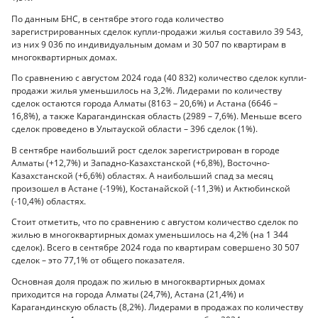
По данным БНС, в сентябре этого года количество
зарегистрированных сделок купли-продажи жилья составило 39 543,
из них 9 036 по индивидуальным домам и 30 507 по квартирам в
многоквартирных домах.
По сравнению с августом 2024 года (40 832) количество сделок купли-
продажи жилья уменьшилось на 3,2%. Лидерами по количеству
сделок остаются города Алматы (8163 – 20,6%) и Астана (6646 –
16,8%), а также Карагандинская область (2989 – 7,6%). Меньше всего
сделок проведено в Улытауской области – 396 сделок (1%).
В сентябре наибольший рост сделок зарегистрирован в городе
Алматы (+12,7%) и Западно-Казахстанской (+6,8%), Восточно-
Казахстанской (+6,6%) областях. А наибольший спад за месяц
произошел в Астане (-19%), Костанайской (-11,3%) и Актюбинской
(-10,4%) областях.
Стоит отметить, что по сравнению с августом количество сделок по
жилью в многоквартирных домах уменьшилось на 4,2% (на 1 344
сделок). Всего в сентябре 2024 года по квартирам совершено 30 507
сделок – это 77,1% от общего показателя.
Основная доля продаж по жилью в многоквартирных домах
приходится на города Алматы (24,7%), Астана (21,4%) и
Карагандинскую область (8,2%). Лидерами в продажах по количеству