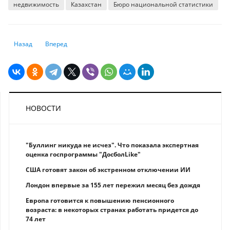
недвижимость
Казахстан
Бюро национальной статистики
Предыдущий: Ураган Милтон: cтраховой сектор готовится к многоми
Следующий: Золотой запас России достиг нового рекордног
Назад
Вперед
НОВОСТИ
"Буллинг никуда не исчез". Что показала экспертная
оценка госпрограммы "ДосболLike"
США готовят закон об экстренном отключении ИИ
Лондон впервые за 155 лет пережил месяц без дождя
Европа готовится к повышению пенсионного
возраста: в некоторых странах работать придется до
74 лет