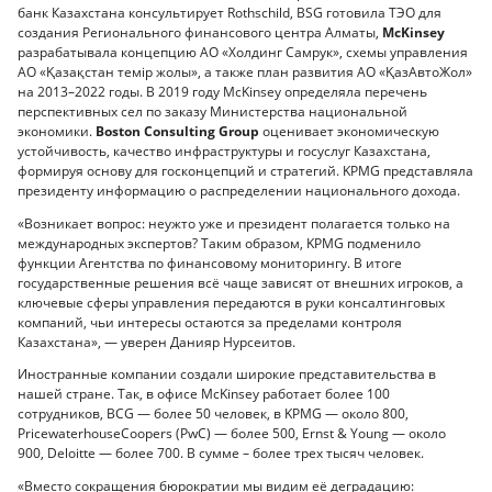
банк Казахстана консультирует Rothschild, BSG готовила ТЭО для
создания Регионального финансового центра Алматы,
McKinsey
разрабатывала концепцию АО «Холдинг Самрук», схемы управления
АО «Қазақстан темір жолы», а также план развития АО «ҚазАвтоЖол»
на 2013–2022 годы. В 2019 году McKinsey определяла перечень
перспективных сел по заказу Министерства национальной
экономики.
Boston Consulting Group
оценивает экономическую
устойчивость, качество инфраструктуры и госуслуг Казахстана,
формируя основу для госконцепций и стратегий. KPMG представляла
президенту информацию о распределении национального дохода.
«Возникает вопрос: неужто уже и президент полагается только на
международных экспертов? Таким образом, KPMG подменило
функции Агентства по финансовому мониторингу. В итоге
государственные решения всё чаще зависят от внешних игроков, а
ключевые сферы управления передаются в руки консалтинговых
компаний, чьи интересы остаются за пределами контроля
Казахстана», — уверен Данияр Нурсеитов.
Иностранные компании создали широкие представительства в
нашей стране. Так, в офисе McKinsey работает более 100
сотрудников, BCG — более 50 человек, в KPMG — около 800,
PricewaterhouseCoopers (PwC) — более 500, Ernst & Young — около
900, Deloitte — более 700. В сумме – более трех тысяч человек.
«Вместо сокращения бюрократии мы видим её деградацию: