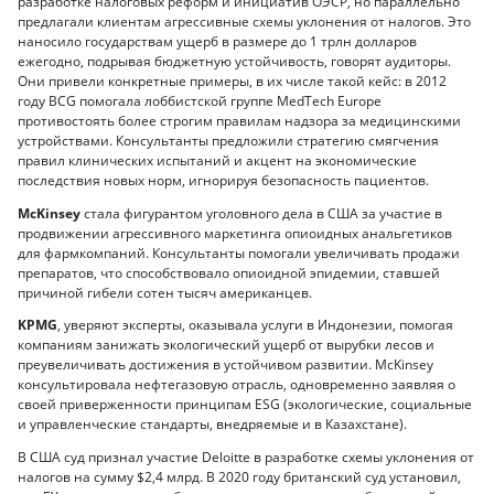
разработке налоговых реформ и инициатив ОЭСР, но параллельно
предлагали клиентам агрессивные схемы уклонения от налогов. Это
наносило государствам ущерб в размере до 1 трлн долларов
ежегодно, подрывая бюджетную устойчивость, говорят аудиторы.
Они привели конкретные примеры, в их числе такой кейс: в 2012
году BCG помогала лоббистской группе MedTech Europe
противостоять более строгим правилам надзора за медицинскими
устройствами. Консультанты предложили стратегию смягчения
правил клинических испытаний и акцент на экономические
последствия новых норм, игнорируя безопасность пациентов.
McKinsey
стала фигурантом уголовного дела в США за участие в
продвижении агрессивного маркетинга опиоидных анальгетиков
для фармкомпаний. Консультанты помогали увеличивать продажи
препаратов, что способствовало опиоидной эпидемии, ставшей
причиной гибели сотен тысяч американцев.
KPMG
, уверяют эксперты, оказывала услуги в Индонезии, помогая
компаниям занижать экологический ущерб от вырубки лесов и
преувеличивать достижения в устойчивом развитии. McKinsey
консультировала нефтегазовую отрасль, одновременно заявляя о
своей приверженности принципам ESG (экологические, социальные
и управленческие стандарты, внедряемые и в Казахстане).
В США суд признал участие Deloitte в разработке схемы уклонения от
налогов на сумму $2,4 млрд. В 2020 году британский суд установил,