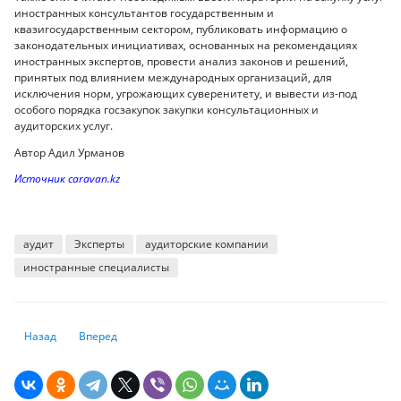
иностранных консультантов государственным и
квазигосударственным сектором, публиковать информацию о
законодательных инициативах, основанных на рекомендациях
иностранных экспертов, провести анализ законов и решений,
принятых под влиянием международных организаций, для
исключения норм, угрожающих суверенитету, и вывести из-под
особого порядка госзакупок закупки консультационных и
аудиторских услуг.
Автор Адил Урманов
Источник caravan.kz
аудит
Эксперты
аудиторские компании
иностранные специалисты
Предыдущий: В РК хотят реформировать систему урегулирования не
Следующий: Как Эндрю Карнеги стал одним из богатейших 
Назад
Вперед