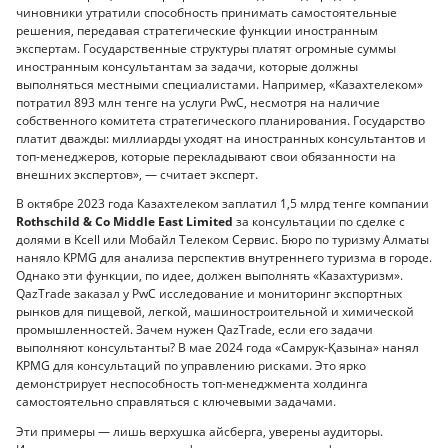
чиновники утратили способность принимать самостоятельные
решения, передавая стратегические функции иностранным
экспертам. Государственные структуры платят огромные суммы
иностранным консультантам за задачи, которые должны
выполняться местными специалистами. Например, «Казахтелеком»
потратил 893 млн тенге на услуги PwC, несмотря на наличие
собственного комитета стратегического планирования. Государство
платит дважды: миллиарды уходят на иностранных консультантов и
топ-менеджеров, которые перекладывают свои обязанности на
внешних экспертов», — считает эксперт.
В октябре 2023 года Казахтелеком заплатил 1,5 млрд тенге компании
Rothschild & Co Middle East Limited
за консультации по сделке с
долями в Kcell или Мобайл Телеком Сервис. Бюро по туризму Алматы
наняло KPMG для анализа перспектив внутреннего туризма в городе.
Однако эти функции, по идее, должен выполнять «Казахтуризм».
QazTrade заказал у PwC исследование и мониторинг экспортных
рынков для пищевой, легкой, машиностроительной и химической
промышленностей. Зачем нужен QazTrade, если его задачи
выполняют консультанты? В мае 2024 года «Самрук-Қазына» нанял
KPMG для консультаций по управлению рисками. Это ярко
демонстрирует неспособность топ-менеджмента холдинга
самостоятельно справляться с ключевыми задачами.
Эти примеры — лишь верхушка айсберга, уверены аудиторы.