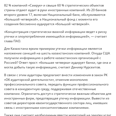
82 % компаний «Самрук» и свыше 60 % стратегических объектов
страны отдают аудит в руки иностранных компаний. Из 20 банков
второго уровня 17, включая Национальный банк, обслуживаются
«большой четверкой», а Национальный фонд с момента его
создания бессменно аудируется «большой четверкой».
«Концентрация стратегически важной информации ведет к риску
утечки и злоупотребления имеющейся информацией», — считает
глава ПАО.
Для Казахстана ярким примером утечки информации является
наложение санкций на шесть казахстанских компаний. Откуда США
получили информацию о работе казахстанских организаций с
Россией? Ответ прост: «большая четверка» аудирует банки, где она и
могла добыть такую информацию, считает Данияр Нурсеитов.
В связи с этим аудиторы предлагают внести изменения в закон РК
«Об аудиторской деятельности», отменив монополию
профессионального совета, передать функции профессионального
совета в конкурентную среду, поддерживая отечественные
компании. Ограничить доступ к стратегически важным объектам для
иностранных фирм, предотвращая утечку информации. Вывести из
советов директоров квазигосударственного сектора лиц, имевших
связь с иностранными консалтинговыми компаниями.
Также они считают необходимым ввести мораторий на закупку услуг