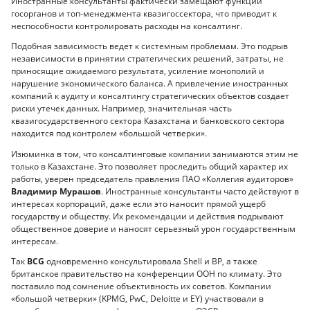
Иностранные консультанты фактически замещают функции
госорганов и топ-менеджмента квазигоссектора, что приводит к
неспособности контролировать расходы на консалтинг.
Подобная зависимость ведет к системным проблемам. Это подрыв
независимости в принятии стратегических решений, затраты, не
приносящие ожидаемого результата, усиление монополий и
нарушение экономического баланса. А привлечение иностранных
компаний к аудиту и консалтингу стратегических объектов создает
риски утечек данных. Например, значительная часть
квазигосударственного сектора Казахстана и банковского сектора
находится под контролем «большой четверки».
Изюминка в том, что консалтинговые компании занимаются этим не
только в Казахстане. Это позволяет проследить общий характер их
работы, уверен председатель правления ПАО «Коллегия аудиторов»
Владимир Мурашов
. Иностранные консультанты часто действуют в
интересах корпораций, даже если это наносит прямой ущерб
государству и обществу. Их рекомендации и действия подрывают
общественное доверие и наносят серьезный урон государственным
интересам.
Так
BCG
одновременно консультировала Shell и BP, а также
британское правительство на конференции ООН по климату. Это
поставило под сомнение объективность их советов. Компании
«большой четверки» (KPMG, PwC, Deloitte и EY) участвовали в