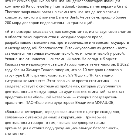
что EY скрыла данные об отмывании денег золотодобывающей
компанией Kaloti Jewellery International. «Большая четверка» и Grant
Thornton закрывали глаза на схемы отмывания денег в связи с
крахом эстонского филиала Danske Bank. Через банк прошло более
200 млрд долларов подозрительных транзакций​.
«Эти примеры показывают, как консультанты, используя свои знания
в области законодательства и международного права,
разрабатывают механизмы, противоречащие интересам государств
и международной безопасности. В таких условиях их деятельность
становится не только экономической, но и политической угрозой.
Уклонение от налогов — системный риск. На сегодня бюджет
Казахстана недополучил свыше 3 триллионов тенге налогов. В 2022
году Касым-Жомарт Токаев говорил, что за 10 лет доля налогов в
структуре ВВП страны снизилась с 9,9 % до 7,3 %. Как видно,
ситуация не меняется. Этот разрыв не просто статистика — он
свидетельствует о системных проблемах, которые усугубляются
деятельностью международных аудиторских компаний, таких как
представители «большой четверки», — говорит председатель
правления ПАО «Коллегия аудиторов» Владимир МУРАШОВ,
«Большая четверка», нередко оказывается в центре скандалов,
связанных с утечкой данных и коррупцией. Примеры ее
деятельности говорят о том, что слепое доверие таким
организациям ставит под угрозу национальную безопасность,
считает он.