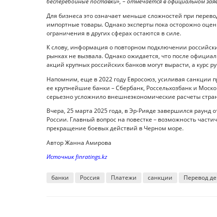
бесперебойные поставки», – отмечается в официальном заяв
Для бизнеса это означает меньше сложностей при перево
импортные товары. Однако эксперты пока осторожно оцен
ограничения в других сферах остаются в силе.
К слову, информация о повторном подключении российск
рынках не вызвала. Однако ожидается, что после официа
акций крупных российских банков могут вырасти, а курс ру
Напомним, еще в 2022 году Евросоюз, усиливая санкции п
ее крупнейшие банки – Сбербанк, Россельхозбанк и Моско
серьезно усложнило внешнеэкономические расчеты стра
Вчера, 25 марта 2025 года, в Эр-Рияде завершился раунд
России. Главный вопрос на повестке – возможность частич
прекращение боевых действий в Черном море.
Автор Жанна Амирова
Источник finratings.kz
банки
Россия
Платежи
санкции
Перевод де