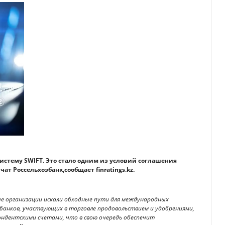
истему SWIFT. Это стало одним из условий соглашения
 Россельхозбанк,сообщает finratings.kz.
ые организации искали обходные пути для международных
х банков, участвующих в торговле продовольствием и удобрениями,
ондентскими счетами, что в свою очередь обеспечит