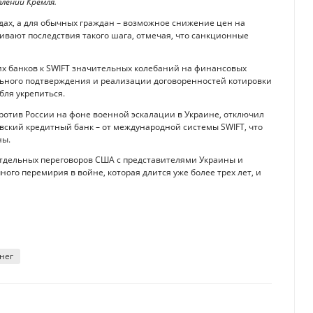
лении Кремля.
дах, а для обычных граждан – возможное снижение цен на
ивают последствия такого шага, отмечая, что санкционные
их банков к SWIFT значительных колебаний на финансовых
льного подтверждения и реализации договоренностей котировки
бля укрепиться.
ротив России на фоне военной эскалации в Украине, отключил
вский кредитный банк – от международной системы SWIFT, что
ны.
 отдельных переговоров США с представителями Украины и
ного перемирия в войне, которая длится уже более трех лет, и
нег