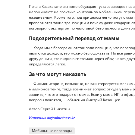
Пока в Казахстане активно обсуждают устаревающее прави
напоминают: на практике контроль за мобильными перево
ежедневным. Кроме того, под прицелом легко могут оказа
проверяются такие транзакции и почему даже «подарки от 
поговорил с экспертом по налоговой безопасности Дмитр
Подозрительный перевод от мамы
— Когда мы с блогерами отстаивали позицию, что перевод
являются доходом, это можно было доказать. Но все равн
другу деньги, это видно в системах: через eGov, через дру
определяются легко.
За что могут наказать
— Финмониторинг, возможно, не заинтересуется мелкими 
миллионов тенге, тогда возникнет вопрос: откуда у мамы э
заявите, что это подарок от мамы. Если у мамы ИП и офиц
вопросы появятся, — объяснил Дмитрий Казанцев.
Автор Сергей Никитин
Источник digitalbusiness.kz
Мобильные переводы