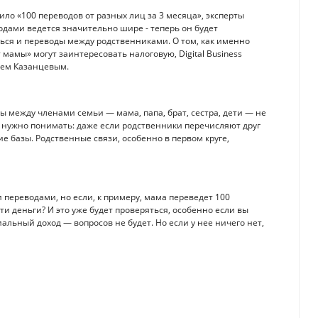
ло «100 переводов от разных лиц за 3 месяца», эксперты
дами ведется значительно шире - теперь он будет
ться и переводы между родственниками. О том, как именно
мамы» могут заинтересовать налоговую, Digital Business
ием Казанцевым.
ы между членами семьи — мама, папа, брат, сестра, дети — не
о нужно понимать: даже если родственники перечисляют друг
гие базы. Родственные связи, особенно в первом круге,
переводами, но если, к примеру, мама переведет 100
ти деньги? И это уже будет проверяться, особенно если вы
иальный доход — вопросов не будет. Но если у нее ничего нет,