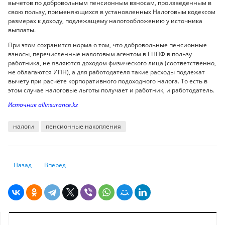
вычетов по добровольным пенсионным взносам, произведенным в
свою пользу, применяющихся в установленных Налоговым кодексом
размерах к доходу, подлежащему налогообложению у источника
выплаты.
При этом сохранится норма о том, что добровольные пенсионные
взносы, перечисленные налоговым агентом в ЕНПФ в пользу
работника, не являются доходом физического лица (соответственно,
не облагаются ИПН), а для работодателя такие расходы подлежат
вычету при расчёте корпоративного подоходного налога. То есть в
этом случае налоговые льготы получает и работник, и работодатель.
Источник allinsurance.kz
налоги
пенсионные накопления
Предыдущий: Что будет с тенге к концу года
Следующий: Налоговый календарь: когда и какие налоги пла
Назад
Вперед