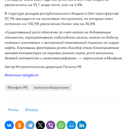
увеличились на 95,1 млрд тенге, или на 2,4%.
В структуре доходов республиканского бюджета (без трансфертов)
97,7% приходится на налоговые поступления, по которым план
исполнен на 100,5% увеличение более чем на 30,6%.
«Существенный рост обеспечен за счет налога на добавленную
стоимость, корпоративного подоходного налога, налога на добычу
полезных ископаемых и экспортной таможенной пошлины на сырую
нефть. Ключевыми факторами роста доходов стали благоприятная
ценовая конъюнктура на мировых рынках сырья, рост экономики,
деловой активности и налоговая реформа», — перечислили в Минфине.
Автор Исполнительная дирекция Палаты НК
Источник nalogikz.kz
Минфин РК
налоги в Казахстане
Предыдущий: Как казахстанцам проверить свою кредитную историю
Следующий: Когда стоит открывать депозит в Казахстане?
Назад
Вперед