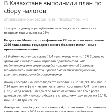
В Казахстане выполнили план по
сбору налогов
ОПУБЛИКОВАНО: 04.06.2026, 13:56
ПРОСМОТРОВ:
1440
Темп роста доходов республиканского бюджета в сравнении с
прошлым годом вырос на 25%
По данным Министерства финансов РК, по итогам января–мая
2026 года доходы государственного бюджета исполнены с
превышением плана.
«В бюджет поступило свыше 11,4 трлн тенге, что на 16% больше по
сравнению с аналогичным периодом прошлого года, что
свидетельствует о сохраняющейся положительной динамике
экономической активности и росте бюджетных поступлений», —
уточнили в пресс-службе министерства.
Доходы республиканского бюджета исполнены на 100,9%: при плане
7,34 трлн тенге фактические поступления составили 7,41 трлн тенге
(+66,7 млрд тенге). В ведомстве также отметили, что темп роста
доходов республиканского бюджета к прошлому году вырос на 25,1%,
или на 1,48 трлн тенге.
Доходы местных бюджетов составили 4,05 трлн тенге. По сравнению
с январем–маем 2025 года поступления в местные бюджеты