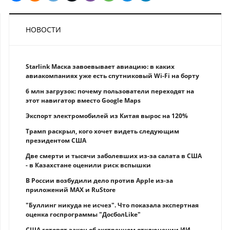
НОВОСТИ
Starlink Маска завоевывает авиацию: в каких
авиакомпаниях уже есть спутниковый Wi-Fi на борту
6 млн загрузок: почему пользователи переходят на
этот навигатор вместо Google Maps
Экспорт электромобилей из Китая вырос на 120%
Трамп раскрыл, кого хочет видеть следующим
президентом США
Две смерти и тысячи заболевших из-за салата в США
- в Казахстане оценили риск вспышки
В России возбудили дело против Apple из-за
приложений MAX и RuStore
"Буллинг никуда не исчез". Что показала экспертная
оценка госпрограммы "ДосболLike"
США готовят закон об экстренном отключении ИИ