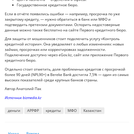
Государственное кредитное бюро.
Если в отчёте появились ошибки — например, просрочка по уже
закрытому кредиту, — нужно обратиться в банк или МФО и
подтвердить претензии документами. Оспорить недостоверные
данные можно также бесплатно на сайте Первого кредитного бюро.
Для защиты от мошенников стоит подключить услугу «Контроль
кредитной истории». Она уведомляет о любых изменениях: новых
займах, просрочках или корректировках задолженности.
Подключение доступно через eGov.kz, сайт или приложение Первого
кредитного бюро.
Отдельно стоит отметить, доля проблемных кредитов с просрочкой
более 90 дней (NPL90+) в Bereke Bank достигла 7,5% — один из самых
высоких показателей среди крупных банков страны.
Автор Анатолий Пак
Источник bizmedia.kz
деньги
АРРФР
кредиты
МФО
Казахстан
Предыдущий: В Казахстане впервые за два года снизили базовую став
Следующий: В Казахстане выполнили план по сбору налого
Назад
Вперед