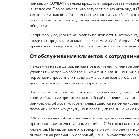
пандемии COVID-19 банкам предстоит разработать модели
интеллекта. Это означает, что вступает в силу «командн
технологии, как обработка естественного языка (NLP), р
использованы не только для понимания машинами текста 
общения.
Например, у одного из канадских банков есть инструмен
кредитов, предоставляемых его системами ИИ. Модель ИИ 
органы в справедливости, беспристрастности и прозрачн
От обслуживания клиентов к сотрудниче
Пандемия навсегда изменила предпочтения клиентов бан
управлять не только собственными финансами, но и жизнью
персонализированным продуктам в самых разных областях
дополнительное финансовое образование.
Это изменение приоритетов в клиентском поведении необ
свои мобильные приложения и веб-сайты – ключевые инст
банковских офисов, которые превращаются из финансовых
получить не только услуги, но и советы, связанные как с 
77% опрошенных Ассеnture банковских руководителей отм
претерпят значительные изменения, а 71% связывают эт
клиентов. На самом деле это говорит о том, что банкам 
выполнения различных операций, но и на качестве сервис