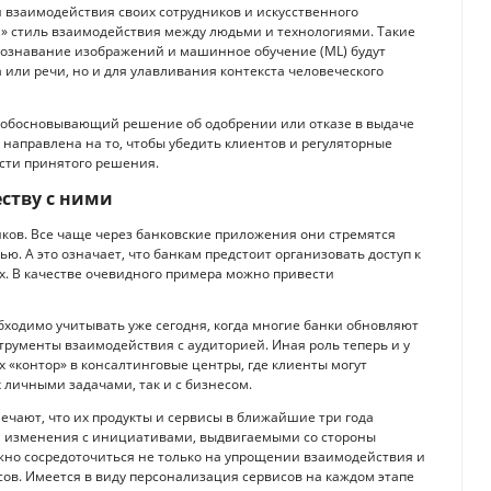
 взаимодействия своих сотрудников и искусственного
ый» стиль взаимодействия между людьми и технологиями. Такие
аспознавание изображений и машинное обучение (ML) будут
или речи, но и для улавливания контекста человеческого
т, обосновывающий решение об одобрении или отказе в выдаче
направлена на то, чтобы убедить клиентов и регуляторные
ости принятого решения.
ству с ними
ков. Все чаще через банковские приложения они стремятся
. А это означает, что банкам предстоит организовать доступ к
. В качестве очевидного примера можно привести
ходимо учитывать уже сегодня, когда многие банки обновляют
рументы взаимодействия с аудиторией. Иная роль теперь и у
 «контор» в консалтинговые центры, где клиенты могут
их личными задачами, так и с бизнесом.
ечают, что их продукты и сервисы в ближайшие три года
и изменения с инициативами, выдвигаемыми со стороны
нужно сосредоточиться не только на упрощении взаимодействия и
ов. Имеется в виду персонализация сервисов на каждом этапе