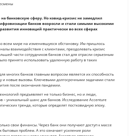
на банковскую сферу. Но ковид-кризис не замедлил
 цифровизации банков возросли и стали самыми высокими
 развития инноваций практически во всех сферах
о всем мире на изменившуюся обстановку. Им пришлось
аналы взаимодействия с клиентами, преодолевать кризис
ольшей части сотрудников банков стал для отрасли серьезным
было принято использовать удаленную работу в таких
 для многих банков главным вопросом является их способность
у и новые вызовы. Ключевыми долгосрочными задачами стали
вития после окончания пандемии.
хнологий предъявляет не только бизнес, но и люди,
в – уникальный шанс для банков. Исследование Accenture
логических тренда, которые определят постковидную эпоху.
лько свои финансы. Через банк они получают доступ к массе
 бытовых проблем. А это означает усиление роли
витие вовлеченности клиентов. Accenture опросила