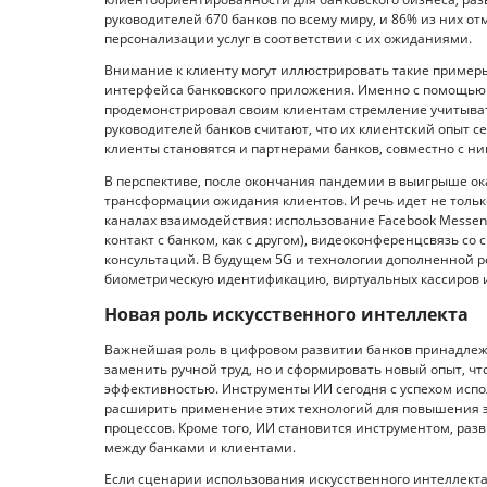
руководителей 670 банков по всему миру, и 86% из них 
персонализации услуг в соответствии с их ожиданиями.
Внимание к клиенту могут иллюстрировать такие примеры
интерфейса банковского приложения. Именно с помощью 
продемонстрировал своим клиентам стремление учитывать
руководителей банков считают, что их клиентский опыт се
клиенты становятся и партнерами банков, совместно с н
В перспективе, после окончания пандемии в выигрыше ок
трансформации ожидания клиентов. И речь идет не тольк
каналах взаимодействия: использование Facebook Messen
контакт с банком, как с другом), видеоконференцсвязь с
консультаций. В будущем 5G и технологии дополненной 
биометрическую идентификацию, виртуальных кассиров и
Новая роль искусственного интеллекта
Важнейшая роль в цифровом развитии банков принадлежи
заменить ручной труд, но и сформировать новый опыт, чт
эффективностью. Инструменты ИИ сегодня с успехом испол
расширить применение этих технологий для повышения э
процессов. Кроме того, ИИ становится инструментом, раз
между банками и клиентами.
Если сценарии использования искусственного интеллекта