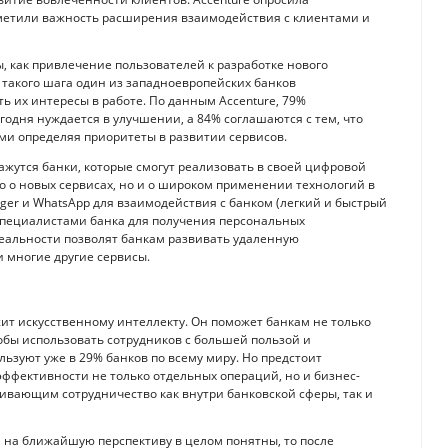
отметили важность расширения взаимодействия с клиентами и
, как привлечение пользователей к разработке нового
такого шага один из западноевропейских банков
 их интересы в работе. По данным Accenture, 79%
годня нуждается в улучшении, а 84% соглашаются с тем, что
ими определяя приоритеты в развитии сервисов.
ажутся банки, которые смогут реализовать в своей цифровой
о о новых сервисах, но и о широком применении технологий в
ger и WhatsApp для взаимодействия с банком (легкий и быстрый
о специалистами банка для получения персональных
реальности позволят банкам развивать удаленную
 многие другие сервисы.
т искусственному интеллекту. Он поможет банкам не только
обы использовать сотрудников с большей пользой и
ьзуют уже в 29% банков по всему миру. Но предстоит
ффективности не только отдельных операций, но и бизнес-
вивающим сотрудничество как внутри банковской сферы, так и
 на ближайшую перспективу в целом понятны, то после