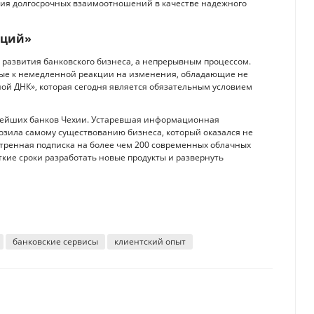
ия долгосрочных взаимоотношений в качестве надежного
аций»
развития банковского бизнеса, а непрерывным процессом.
вые к немедленной реакции на изменения, обладающие не
й ДНК», которая сегодня является обязательным условием
пнейших банков Чехии. Устаревшая информационная
розила самому существованию бизнеса, который оказался не
стренная подписка на более чем 200 современных облачных
кие сроки разработать новые продукты и развернуть
банковские сервисы
клиентский опыт
его держать деньги в пандемию
стве физлиц, он лишит их рабов