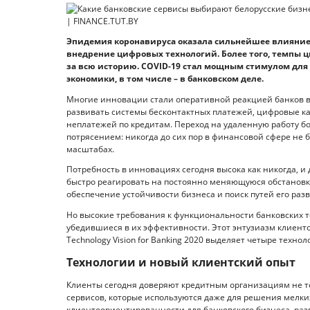
Эпидемия коронавируса оказала сильнейшее влияние 
внедрение цифровых технологий. Более того, темпы
за всю историю. COVID-19 стал мощным стимулом для
экономики, в том числе – в банковском деле.
Многие инновации стали оперативной реакцией банков в
развивать системы бесконтактных платежей, цифровые к
неплатежей по кредитам. Переход на удаленную работу б
потрясением: никогда до сих пор в финансовой сфере не 
масштабах.
Потребность в инновациях сегодня высока как никогда, и
быстро реагировать на постоянно меняющуюся обстановк
обеспечение устойчивости бизнеса и поиск путей его раз
Но высокие требования к функциональности банковских те
убедившиеся в их эффективности. Этот энтузиазм клиенто
Technology Vision for Banking 2020 выделяет четыре техно
Технологии и новый клиентский опыт
Клиенты сегодня доверяют кредитным организациям не то
сервисов, которые используются даже для решения мелких
клиентоориентированности для банковского бизнеса, раз