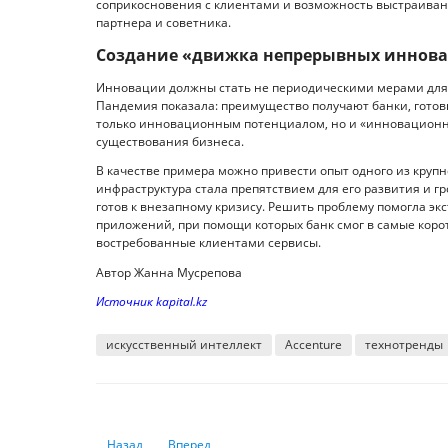
соприкосновения с клиентами и возможность выстраиван
партнера и советника.
Создание «движка непрерывных иннов
Инновации должны стать не периодическими мерами для 
Пандемия показала: преимущество получают банки, гото
только инновационным потенциалом, но и «инновационно
существования бизнеса.
В качестве примера можно привести опыт одного из кру
инфраструктура стала препятствием для его развития и г
готов к внезапному кризису. Решить проблему помогла эк
приложений, при помощи которых банк смог в самые корот
востребованные клиентами сервисы.
Автор Жанна Мусрепова
Источник kapital.kz
искусственный интеллект
Accenture
технотренды
Предыдущий: Экономист рассказал, где эффективнее вс
Следующий: Банкам не нужен закон о банкрот
Назад
Вперед