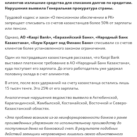
клиентов излишние средства для списания долгов по кредитам.
Нарушения выявила Генеральная прокуратура страны.
Трудовой кодекс и закон «О пенсионном обеспечении в РК»
запрещает списывать со счетов казахстанцев более 50% от зарплаты
или пенсии.
Однако,
АО «Kaspi Bank», «Евразийский Банк», «Народный Банк
Казахстана», «Хоум Кредит энд Финанс Банк»
списывали со счетов
клиентов более установленного законом ограничения.
Один из пострадавших казахстанцев рассказал, что Kaspi Bank
выставил платежное требование в АО «Народный Банк Казахстана»,
куда поступает его зарплата. До этого работодатель уже удержал
половину оклада в счет алиментов.
В итоге, после всех удержаний на счету казахстанца остались лишь
15 тысяч тенге. Это 25% от его зарплаты.
Аналогичные нарушения ведомство выявило в Актюбинской,
Карагандинской, Жамбылской, Костанайской, Восточной и Северо-
Казахстанской областях.
«Эта проблема возникла из-за неинформированности банков о ранее
произведенных удержаниях по исполнительному производству до
поступления денег на банковский счет. В результате подобных
действий заемщики неправомерно лишались своего единственного