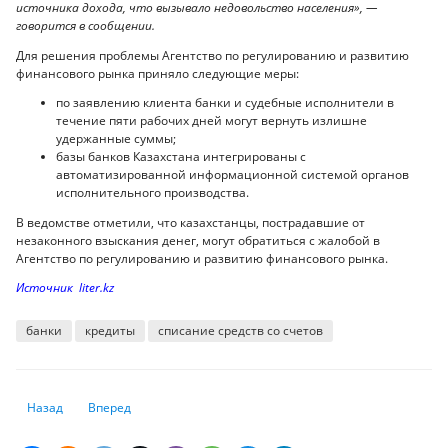
источника дохода, что вызывало недовольство населения», —
говорится в сообщении.
Для решения проблемы Агентство по регулированию и развитию
финансового рынка приняло следующие меры:
по заявлению клиента банки и судебные исполнители в
течение пяти рабочих дней могут вернуть излишне
удержанные суммы;
базы банков Казахстана интегрированы с
автоматизированной информационной системой органов
исполнительного производства.
В ведомстве отметили, что казахстанцы, пострадавшие от
незаконного взыскания денег, могут обратиться с жалобой в
Агентство по регулированию и развитию финансового рынка.
Источник liter.kz
банки
кредиты
списание средств со счетов
Предыдущий: ЕЦБ сохранил базовую ставку на уровне 0%
Следующий: Казахстанские чиновники впустую растратили 
Назад
Вперед