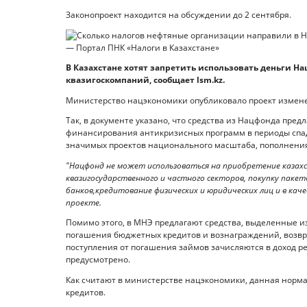
Законопроект находится на обсуждении до 2 сентября.
В Казахстане хотят запретить использовать деньги На
квазигоскомпаний, сообщает lsm.kz.
Министерство нацэкономики опубликовало проект измен
Так, в документе указано, что средства из Нацфонда пред
финансирования антикризисных программ в периоды спа
значимых проектов национального масштаба, пополнения
"Нацфонд не может использоваться на приобретение казахс
квазигосударственного и частного секторов, покупку пакет
банков,кредитование физических и юридических лиц и в каче
проекте.
Помимо этого, в МНЭ предлагают средства, выделенные из
погашения бюджетных кредитов и вознаграждений, возв
поступления от погашения займов зачисляются в доход р
предусмотрено.
Как считают в министерстве нацэкономики, данная норм
кредитов.