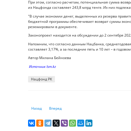
При этом, согласно расчетам, потенциальная сумма возв
из Нацфонда составляет 243,8 млрд тенге. Из них подлежат
"В случае экономии денег, выделенных из резерва прави
бюджетной программы обеспечивает возврат суммы эконом
резюмировали в документе.
Законопроект находится на обсуждении до 2 сентября 2022
Напомним, что согласно данным Нацбанка, среднегодовая
составляет 3,17%, а за последние пять и 10 лет – в годов
Автор Милана Бейноева
Источник lsm.kz
Нацфонд РК
Предыдущий: Аналитики рассчитали Индекс тенге
Следующий: Спрос на карты банков СНГ резко в
Назад
Вперед