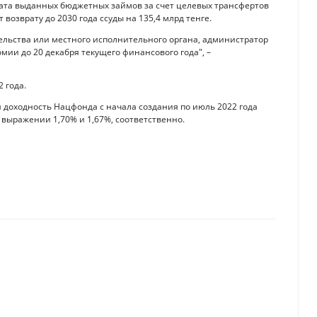
рата выданных бюджетных займов за счет целевых трансфертов
 возврату до 2030 года ссуды на 135,4 млрд тенге.
тельства или местного исполнительного органа, администратор
ии до 20 декабря текущего финансового года", –
 года.
 доходность Нацфонда с начала создания по июль 2022 года
ом выражении 1,70% и 1,67%, соответственно.
озрос после ухода Visa и Mastercard