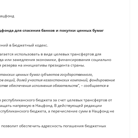
цфонда для спасения банков и покупки ценных бумаг
ений в Бюджетный кодекс.
лагается использовать в виде целевых трансфертов для
да или замедления экономики, финансирования социально
 резерва на инициативы президента страны.
танских ценных бумаг субъектов государственного,
ов акций, долей участия казахстанских компаний, фондирование
стве обеспечения исполнения обязательств", – сообщается в
 республиканского бюджета за счет целевых трансфертов от
ращать напрямую в Нацфонд. В действующей редакции
еспубликанского бюджета, а перечисление сумм в Нацфонд не
а позволит обеспечить адресность погашения бюджетных