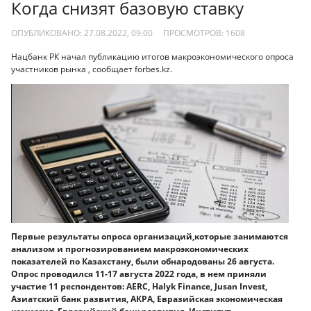
Когда снизят базовую ставку
ОПУБЛИКОВАНО: 27.08.2022, 09:00
ПРОСМОТРОВ:
1608
Нацбанк РК начал публикацию итогов макроэкономического опроса
участников рынка , сообщает forbes.kz.
Первые результаты опроса организаций,которые занимаются
анализом и прогнозированием макроэкономических
показателей по Казахстану, были обнародованы 26 августа.
Опрос проводился 11-17 августа 2022 года, в нем приняли
участие 11 респондентов: AERC, Halyk Finance, Jusan Invest,
Азиатский банк развития, АКРА, Евразийская экономическая