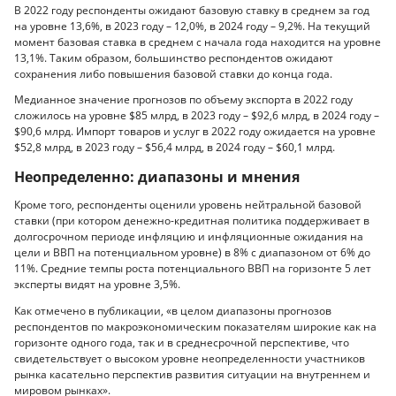
В 2022 году респонденты ожидают базовую ставку в среднем за год
на уровне 13,6%, в 2023 году – 12,0%, в 2024 году – 9,2%. На текущий
момент базовая ставка в среднем с начала года находится на уровне
13,1%. Таким образом, большинство респондентов ожидают
сохранения либо повышения базовой ставки до конца года.
Медианное значение прогнозов по объему экспорта в 2022 году
сложилось на уровне $85 млрд, в 2023 году – $92,6 млрд, в 2024 году –
$90,6 млрд. Импорт товаров и услуг в 2022 году ожидается на уровне
$52,8 млрд, в 2023 году – $56,4 млрд, в 2024 году – $60,1 млрд.
Неопределенно: диапазоны и мнения
Кроме того, респонденты оценили уровень нейтральной базовой
ставки (при котором денежно-кредитная политика поддерживает в
долгосрочном периоде инфляцию и инфляционные ожидания на
цели и ВВП на потенциальном уровне) в 8% с диапазоном от 6% до
11%. Средние темпы роста потенциального ВВП на горизонте 5 лет
эксперты видят на уровне 3,5%.
Как отмечено в публикации, «в целом диапазоны прогнозов
респондентов по макроэкономическим показателям широкие как на
горизонте одного года, так и в среднесрочной перспективе, что
свидетельствует о высоком уровне неопределенности участников
рынка касательно перспектив развития ситуации на внутреннем и
мировом рынках».