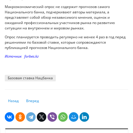
Макроэкономический опрос не содержит прогнозов самого
Национального банка, подчеркивают авторы материала, а
представляет собой обзор независимого мнения, оценок и
ожиданий профессиональных участников рынка по развитию
ситуации на внутреннем и мировом рынках.
Опрос планируется проводить регулярно не менее 4 раз в год перед
решениями по базовой ставке, которые сопровождаются
публикацией прогнозов Национального банка.
Источник forbes.kz
Базовая ставка Нацбанка
Предыдущий: Сколько денег накопили казахстанцы на счетах в ЕНПФ
Следующий: В Казахстане ожидают укрепления тенге
Назад
Вперед