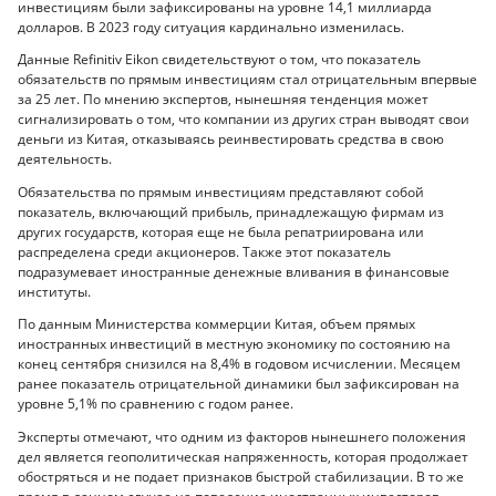
инвестициям были зафиксированы на уровне 14,1 миллиарда
долларов. В 2023 году ситуация кардинально изменилась.
Данные Refinitiv Eikon свидетельствуют о том, что показатель
обязательств по прямым инвестициям стал отрицательным впервые
за 25 лет. По мнению экспертов, нынешняя тенденция может
сигнализировать о том, что компании из других стран выводят свои
деньги из Китая, отказываясь реинвестировать средства в свою
деятельность.
Обязательства по прямым инвестициям представляют собой
показатель, включающий прибыль, принадлежащую фирмам из
других государств, которая еще не была репатриирована или
распределена среди акционеров. Также этот показатель
подразумевает иностранные денежные вливания в финансовые
институты.
По данным Министерства коммерции Китая, объем прямых
иностранных инвестиций в местную экономику по состоянию на
конец сентября снизился на 8,4% в годовом исчислении. Месяцем
ранее показатель отрицательной динамики был зафиксирован на
уровне 5,1% по сравнению с годом ранее.
Эксперты отмечают, что одним из факторов нынешнего положения
дел является геополитическая напряженность, которая продолжает
обостряться и не подает признаков быстрой стабилизации. В то же