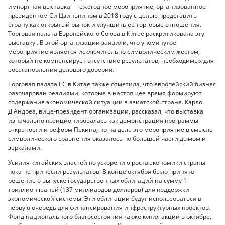
импортная выставка — ежегодное мероприятие, организованное
президентом Си Цзиньпином в 2018 году с целью представить
страну как открытый рынок и улучшить ее торговые отношения.
Торговая палата Европейского Союза в Китае раскритиковала эту
выставку . В этой организации заявили, что упомянутое
мероприятие является исключительно символическим жестом,
который не компенсирует отсутствие результатов, необходимых для
восстановления делового доверия.
Торговая палата ЕС в Китае также отметила, что европейский бизнес
разочарован реалиями, которые в настоящее время формируют
содержание экономической ситуации в азиатской стране. Карло
Д'Андреа, вице-президент организации, рассказал, что выставка
изначально позиционировалась как демонстрация программы
открытости и реформ Пекина, но на деле это мероприятие в смысле
символического сравнения оказалось по большей части дымом и
зеркалами.
Усилия китайских властей по ускорению роста экономики страны
пока не принесли результатов. В конце октября было принято
решение о выпуске государственных облигаций на сумму 1
триллион юаней (137 миллиардов долларов) для поддержки
экономической системы. Эти облигации будут использоваться в
первую очередь для финансирования инфраструктурных проектов.
Фонд национального благосостояния также купил акции в октябре,