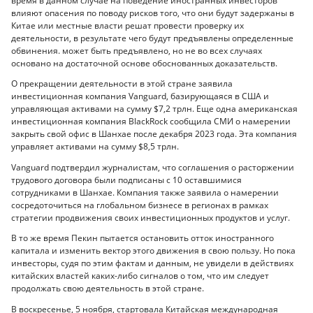
время в данном случае на поведение иностранных инвесторов
влияют опасения по поводу рисков того, что они будут задержаны в
Китае или местные власти решат провести проверку их
деятельности, в результате чего будут предъявлены определенные
обвинения. может быть предъявлено, но не во всех случаях
основано на достаточной основе обоснованных доказательств.
О прекращении деятельности в этой стране заявила
инвестиционная компания Vanguard, базирующаяся в США и
управляющая активами на сумму $7,2 трлн. Еще одна американская
инвестиционная компания BlackRock сообщила СМИ о намерении
закрыть свой офис в Шанхае после декабря 2023 года. Эта компания
управляет активами на сумму $8,5 трлн.
Vanguard подтвердил журналистам, что соглашения о расторжении
трудового договора были подписаны с 10 оставшимися
сотрудниками в Шанхае. Компания также заявила о намерении
сосредоточиться на глобальном бизнесе в регионах в рамках
стратегии продвижения своих инвестиционных продуктов и услуг.
В то же время Пекин пытается остановить отток иностранного
капитала и изменить вектор этого движения в свою пользу. Но пока
инвесторы, судя по этим фактам и данным, не увидели в действиях
китайских властей каких-либо сигналов о том, что им следует
продолжать свою деятельность в этой стране.
В воскресенье, 5 ноября, стартовала Китайская международная