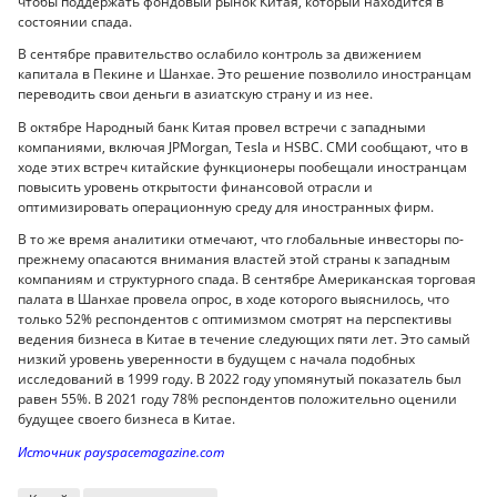
чтобы поддержать фондовый рынок Китая, который находится в
состоянии спада.
В сентябре правительство ослабило контроль за движением
капитала в Пекине и Шанхае. Это решение позволило иностранцам
переводить свои деньги в азиатскую страну и из нее.
В октябре Народный банк Китая провел встречи с западными
компаниями, включая JPMorgan, Tesla и HSBC. СМИ сообщают, что в
ходе этих встреч китайские функционеры пообещали иностранцам
повысить уровень открытости финансовой отрасли и
оптимизировать операционную среду для иностранных фирм.
В то же время аналитики отмечают, что глобальные инвесторы по-
прежнему опасаются внимания властей этой страны к западным
компаниям и структурного спада. В сентябре Американская торговая
палата в Шанхае провела опрос, в ходе которого выяснилось, что
только 52% респондентов с оптимизмом смотрят на перспективы
ведения бизнеса в Китае в течение следующих пяти лет. Это самый
низкий уровень уверенности в будущем с начала подобных
исследований в 1999 году. В 2022 году упомянутый показатель был
равен 55%. В 2021 году 78% респондентов положительно оценили
будущее своего бизнеса в Китае.
Источник payspacemagazine.com