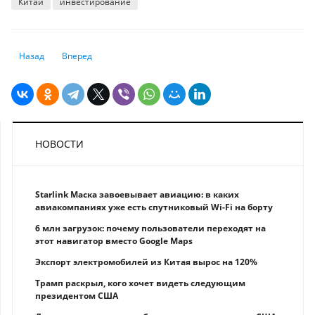
Китай
инвестирование
Предыдущий: Как создаются тенге
Следующий: Нацбанк выпускает в обращение монеты TEŃGE
Назад
Вперед
НОВОСТИ
Starlink Маска завоевывает авиацию: в каких
авиакомпаниях уже есть спутниковый Wi-Fi на борту
6 млн загрузок: почему пользователи переходят на
этот навигатор вместо Google Maps
Экспорт электромобилей из Китая вырос на 120%
Трамп раскрыл, кого хочет видеть следующим
президентом США