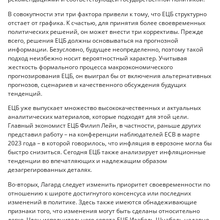
В совокупности эти три фактора привели к тому, что ЕЦБ структурно
отстает от графика. К счастью, для принятия более своевременных
политических решений, он может внести три коррективы. Прежде
всего, решения ЕЦБ должны основываться на прогнозной
информации. Безусловно, будущее неопределенно, поэтому такой
подход неизбежно носит вероятностный характер. Учитывая
жесткость формального процесса макроэкономического
прогнозирования ЕЦБ, он выиграл бы от включения альтернативных
прогнозов, сценариев и качественного обсуждения будущих
тенденций.
ЕЦБ уже выпускает множество высококачественных и актуальных
аналитических материалов, которые подходят для этой цели.
Главный экономист ЕЦБ Филип Лейн, в частности, раньше других
представил работу – на конференции наблюдателей ECB в марте
2023 года – в которой говорилось, что инфляция в еврозоне могла бы
быстро снизиться. Сегодня ЕЦБ также анализирует инфляционные
тенденции во впечатляющих и надлежащим образом
дезагрегированных деталях.
Во-вторых, Лагард следует изменить приоритет своевременности по
отношению к широте достигнутого консенсуса или последних
изменений в политике. Здесь также имеются обнадеживающие
признаки того, что изменения могут быть сделаны относительно
легко. Член исполнительного совета ЕЦБ Изабель Шнабель недавно