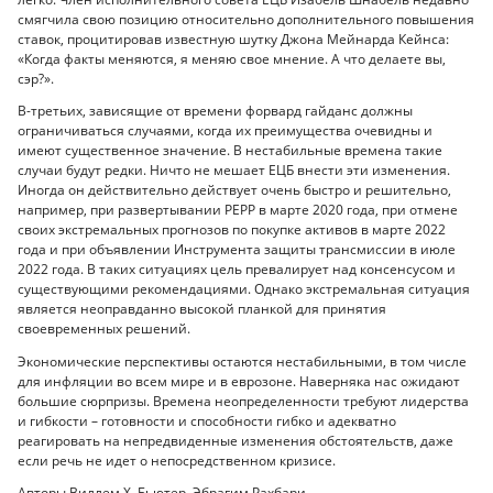
смягчила свою позицию относительно дополнительного повышения
ставок, процитировав известную шутку Джона Мейнарда Кейнса:
«Когда факты меняются, я меняю свое мнение. А что делаете вы,
сэр?».
В-третьих, зависящие от времени форвард гайданс должны
ограничиваться случаями, когда их преимущества очевидны и
имеют существенное значение. В нестабильные времена такие
случаи будут редки. Ничто не мешает ЕЦБ внести эти изменения.
Иногда он действительно действует очень быстро и решительно,
например, при развертывании PEPP в марте 2020 года, при отмене
своих экстремальных прогнозов по покупке активов в марте 2022
года и при объявлении Инструмента защиты трансмиссии в июле
2022 года. В таких ситуациях цель превалирует над консенсусом и
существующими рекомендациями. Однако экстремальная ситуация
является неоправданно высокой планкой для принятия
своевременных решений.
Экономические перспективы остаются нестабильными, в том числе
для инфляции во всем мире и в еврозоне. Наверняка нас ожидают
большие сюрпризы. Времена неопределенности требуют лидерства
и гибкости – готовности и способности гибко и адекватно
реагировать на непредвиденные изменения обстоятельств, даже
если речь не идет о непосредственном кризисе.
Авторы Виллем Х. Бьютер, Эбрагим Рахбари