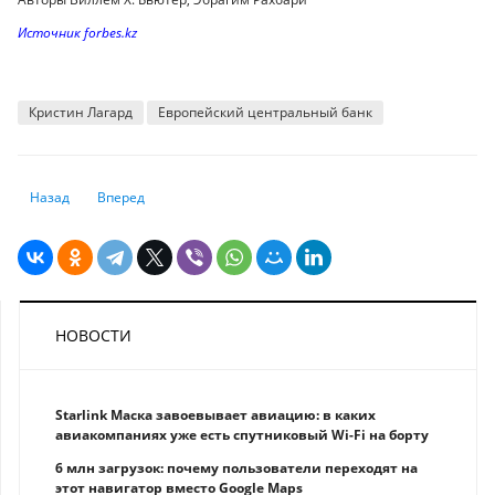
Источник forbes.kz
Кристин Лагард
Европейский центральный банк
Предыдущий: КФС: в феврале 1 доллар США может стоить около 457,4 
Следующий: Ставка работает на депозиты
Назад
Вперед
НОВОСТИ
Starlink Маска завоевывает авиацию: в каких
авиакомпаниях уже есть спутниковый Wi-Fi на борту
6 млн загрузок: почему пользователи переходят на
этот навигатор вместо Google Maps