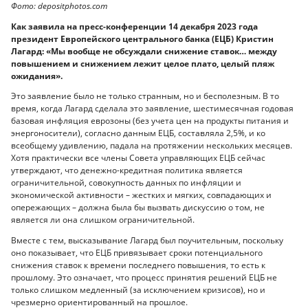
Фото: depositphotos.com
Как заявила на пресс-конференции 14 декабря 2023 года
президент Европейского центрального банка (ЕЦБ) Кристин
Лагард: «Мы вообще не обсуждали снижение ставок… между
повышением и снижением лежит целое плато, целый пляж
ожидания».
Это заявление было не только странным, но и бесполезным. В то
время, когда Лагард сделала это заявление, шестимесячная годовая
базовая инфляция еврозоны (без учета цен на продукты питания и
энергоносители), согласно данным ЕЦБ, составляла 2,5%, и ко
всеобщему удивлению, падала на протяжении нескольких месяцев.
Хотя практически все члены Совета управляющих ЕЦБ сейчас
утверждают, что денежно-кредитная политика является
ограничительной, совокупность данных по инфляции и
экономической активности – жестких и мягких, совпадающих и
опережающих – должна была бы вызвать дискуссию о том, не
является ли она слишком ограничительной.
Вместе с тем, высказывание Лагард был поучительным, поскольку
оно показывает, что ЕЦБ привязывает сроки потенциального
снижения ставок к времени последнего повышения, то есть к
прошлому. Это означает, что процесс принятия решений ЕЦБ не
только слишком медленный (за исключением кризисов), но и
чрезмерно ориентированный на прошлое.