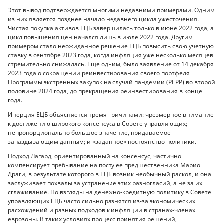
Этот вывод подтверждается многими недавними примерами. Одним
из них является позднее начало недавнего цикла ужесточения.
Чистая покупка активов ЕЦБ завершилась только в июне 2022 года, а
цикл повышения цен начался лишь в июле 2022 года. Другим
примером стало неожиданное решение ЕЦБ повысить свою учетную
ставку в сентябре 2023 года, когда инфляция уже несколько месяцев
стремительно снижалась. Еще одним, было заявление от 14 декабря
2023 года о сокращении реинвестирования своего портфеля
Программы экстренных закупок на случай пандемии (PEPP) во второй
половине 2024 года, до прекращения реинвестирования в конце
года.
Инерция ЕЦБ объясняется тремя причинами: чрезмерное внимание
к достижению широкого консенсуса в Совете управляющих;
непропорционально большое значение, придаваемое
запаздывающим данным; и «заданное» постоянство политики.
Подход Лагард, ориентированный на консенсус, частично
компенсирует пребывание на посту ее предшественника Марио
Драги, в результате которого в ЕЦБ возник необычный раскол, и она
заслуживает похвалы за устранение этих разногласий, а не за их
сглаживание. Но взгляды на денежно-кредитную политику в Совете
управляющих ЕЦБ часто сильно разнятся из-за экономических
расхождений и разных подходов к инфляции в странах-членах
еврозоны. В таких условиях процесс принятия решений,