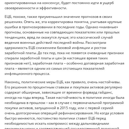
ориентированных на консенсус, будет постоянно идти в ущерб
своевременности и эффективности.
ЕЦБ, похоже, также приуменьшил значение прогнозов в своих
решениях. Опять же, эта корректировка понятна, учитывая крупные
ошибки в прогнозировании в последние годы. Однако «наивные»
прогнозы, основанные на совпадающих показателях или прошлых
тенденциях, вряд ли окажутся лучше; это классический случай
ведения военных действий последней войны. Рассмотрим
одержимость ЕЦБ снижением базовой инфляции и ростом
заработной платы. До тех пор, пока не появятся очевидные признаки
спирали заработной платы и цен (в настоящее время таких
признаков нет), заработная плата – особенно договорная заработная
плата – является одним из самых отстающих показателей
инфляционного процесса.
Наконец, политические меры ЕЦБ, как правило, очень настойчивы.
Его решения по процентным ставкам и покупкам активов регулярно
содержат обширные, зависящие от времени форвард гайданс,
иногда на годы вперед. Такая настойчивость в политике иногда была
необходима в прошлом – как в случае с первоначальной программой
покупки активов, запущенной в 2015 году, или с первой серией
очень долгосрочных операций рефинансирования. Но когда условия
быстро меняются, постоянство политики ставит ЕЦБ перед
необходимостью искать компромисс между дальновидными
рекомендациями и соответствующей государственной политикой.