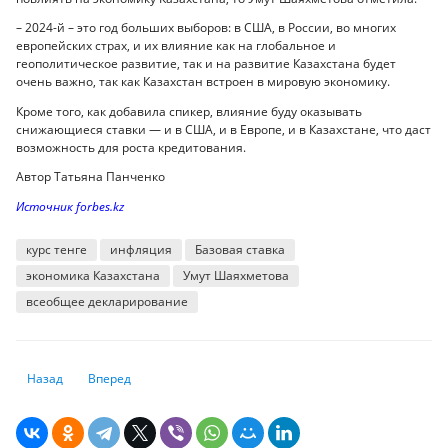
– 2024-й – это год больших выборов: в США, в России, во многих
европейских страх, и их влияние как на глобальное и
геополитическое развитие, так и на развитие Казахстана будет
очень важно, так как Казахстан встроен в мировую экономику.
Кроме того, как добавила спикер, влияние буду оказывать
снижающиеся ставки — и в США, и в Европе, и в Казахстане, что даст
возможность для роста кредитования.
Автор Татьяна Панченко
Источник forbes.kz
курс тенге
инфляция
Базовая ставка
экономика Казахстана
Умут Шаяхметова
всеобщее декларирование
Предыдущий: Как казахстанцам запретить себе брать кредиты
Следующий: Умут Шаяхметова: Курс мы прогнозируем около 
Назад
Вперед