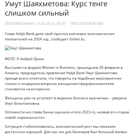
Умут Шаяхметова: Курс тенге
слишком сильный
ОПУБЛИКОВАНО: 21.02.2024, 08:37
ПРОСМОТРОВ:
884
Глава Halyk Bank дала свой прогноз ключевых экономических
показателей на 2024 год , сообщает forbes.kz .
ФОТО: © Андрей Лунин
Выступая на форуме Women in Business, прошедшем 20 февраля в
Алматы, председатель правления Halyk Bank Умут Шаяхметова
прежде всего отметила, что говорить на подобных мероприятиях
только о гендерных вопросах женщинам-предпринимателям
становится неинтересно.
Женщины уже не уступают в ведении бизнеса мужчинам, – уверена
Умут Болатхановна.
Оптимистично глава банка оценила итоги 2023-го, назвав его «годом
новой нормальности».
Ситуация стабилизовалась, экономический рост мы показали
достаточно хороший. Для нас как для банкиров был большой вопрос