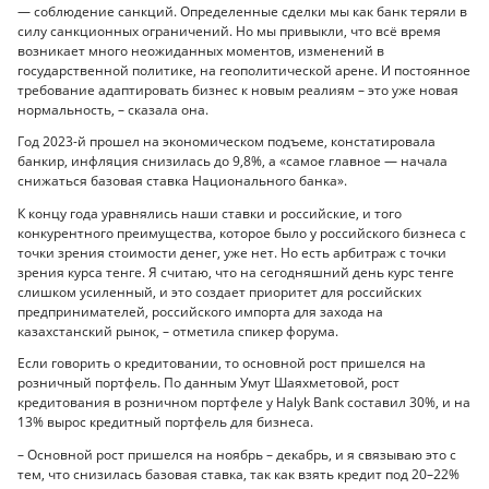
— соблюдение санкций. Определенные сделки мы как банк теряли в
силу санкционных ограничений. Но мы привыкли, что всё время
возникает много неожиданных моментов, изменений в
государственной политике, на геополитической арене. И постоянное
требование адаптировать бизнес к новым реалиям – это уже новая
нормальность, – сказала она.
Год 2023-й прошел на экономическом подъеме, констатировала
банкир, инфляция снизилась до 9,8%, а «самое главное — начала
снижаться базовая ставка Национального банка».
К концу года уравнялись наши ставки и российские, и того
конкурентного преимущества, которое было у российского бизнеса с
точки зрения стоимости денег, уже нет. Но есть арбитраж с точки
зрения курса тенге. Я считаю, что на сегодняшний день курс тенге
слишком усиленный, и это создает приоритет для российских
предпринимателей, российского импорта для захода на
казахстанский рынок, – отметила спикер форума.
Если говорить о кредитовании, то основной рост пришелся на
розничный портфель. По данным Умут Шаяхметовой, рост
кредитования в розничном портфеле у Halyk Bank составил 30%, и на
13% вырос кредитный портфель для бизнеса.
– Основной рост пришелся на ноябрь – декабрь, и я связываю это с
тем, что снизилась базовая ставка, так как взять кредит под 20–22%