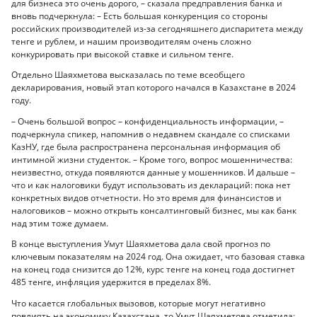
для бизнеса это очень дорого, – сказала предправления банка и
вновь подчеркнула: – Есть большая конкуренция со стороны
российских производителей из-за сегодняшнего диспаритета между
тенге и рублем, и нашим производителям очень сложно
конкурировать при высокой ставке и сильном тенге.
Отдельно Шаяхметова высказалась по теме всеобщего
декларирования, новый этап которого начался в Казахстане в 2024
году.
– Очень большой вопрос – конфиденциальность информации, –
подчеркнула спикер, напомнив о недавнем скандале со списками
КазНУ, где была распространена персональная информация об
интимной жизни студенток. – Кроме того, вопрос мошенничества:
неизвестно, откуда появляются данные у мошенников. И дальше –
что и как налоговики будут использовать из деклараций: пока нет
конкретных видов отчетности. Но это время для финансистов и
налоговиков – можно открыть консалтинговый бизнес, мы как банк
над этим тоже думаем.
В конце выступления Умут Шаяхметова дала свой прогноз по
ключевым показателям на 2024 год. Она ожидает, что базовая ставка
на конец года снизится до 12%, курс тенге на конец года достигнет
485 тенге, инфляция удержится в пределах 8%.
Что касается глобальных вызовов, которые могут негативно
повлиять на экономику Казахстана, то Умут Шаяхметова отметила: