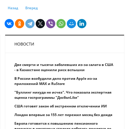
Предыдущий: Чиновники ФРС сделали ряд громких заявлений
Следующий: Просроченные кредиты казахстанцев: какие рис
Назад
Вперед
НОВОСТИ
Две смерти и тысячи заболевших из-за салата в США
- в Казахстане оценили риск вспышки
В России возбудили дело против Apple из-за
приложений MAX и RuStore
"Буллинг никуда не исчез". Что показала экспертная
оценка госпрограммы "ДосболLike"
США готовят закон об экстренном отключении ИИ
Лондон впервые за 155 лет пережил месяц без дождя
Европа готовится к повышению пенсионного
возраста: в некоторых странах работать придется до