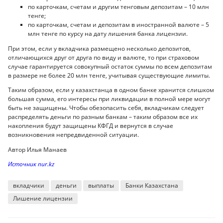
по карточкам, счетам и другим тенговым депозитам – 10 млн
тенге;
по карточкам, счетам и депозитам в иностранной валюте – 5
млн тенге по курсу на дату лишения банка лицензии.
При этом, если у вкладчика размещено несколько депозитов,
отличающихся друг от друга по виду и валюте, то при страховом
случае гарантируется совокупный остаток суммы по всем депозитам
в размере не более 20 млн тенге, учитывая существующие лимиты.
Таким образом, если у казахстанца в одном банке хранится слишком
большая сумма, его интересы при ликвидации в полной мере могут
быть не защищены. Чтобы обезопасить себя, вкладчикам следует
распределять деньги по разным банкам – таким образом все их
накопления будут защищены КФГД и вернутся в случае
возникновения непредвиденной ситуации.
Автор Илья Манаев
Источник nur.kz
вкладчики
деньги
выплаты
Банки Казахстана
Лишение лицензии