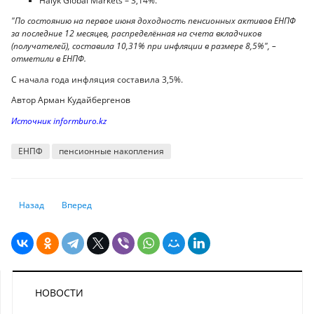
Halyk Global Markets – 3,14%.
"По состоянию на первое июня доходность пенсионных активов ЕНПФ
за последние 12 месяцев, распределённая на счета вкладчиков
(получателей), составила 10,31% при инфляции в размере 8,5%", –
отметили в ЕНПФ.
С начала года инфляция составила 3,5%.
Автор Арман Кудайбергенов
Источник informburo.kz
ЕНПФ
пенсионные накопления
Предыдущий: «Бэнк оф Чайна» приостановил расчеты с РФ в связи с
Следующий: Пенсии в Казахстане: кто и сколько получил с 
Назад
Вперед
НОВОСТИ