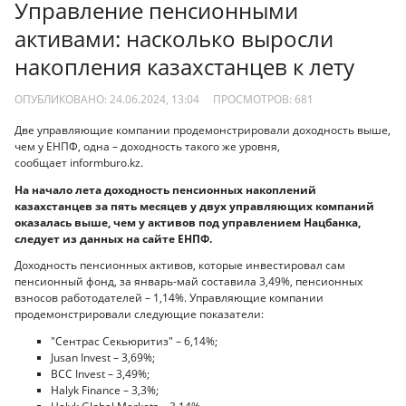
Управление пенсионными
активами: насколько выросли
накопления казахстанцев к лету
ОПУБЛИКОВАНО: 24.06.2024, 13:04
ПРОСМОТРОВ:
681
Две управляющие компании продемонстрировали доходность выше,
чем у ЕНПФ, одна – доходность такого же уровня,
сообщает informburo.kz.
На начало лета доходность пенсионных накоплений
казахстанцев за пять месяцев у двух управляющих компаний
оказалась выше, чем у активов под управлением Нацбанка,
следует из данных на сайте ЕНПФ.
Доходность пенсионных активов, которые инвестировал сам
пенсионный фонд, за январь-май составила 3,49%, пенсионных
взносов работодателей – 1,14%. Управляющие компании
продемонстрировали следующие показатели:
"Сентрас Секьюритиз" – 6,14%;
Jusan Invest – 3,69%;
BCC Invest – 3,49%;
Halyk Finance – 3,3%;