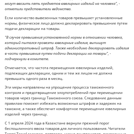
могут ввозить пять предметов ювелирных изделий на человека", -
отметили представители ведомства.
Если количество вывезенных товаров превышает установленные
нормы, физическое лицо должно декларировать превышение путем
подачи декларации на товары.
"В случае превышения установленной нормы в отношении человека,
который пытался провезти ювелирные изделия, выпишут
административный штраф. Также необходимо декларировать изделия
в части превышения путем подачи декларации на товары", -
подчеркнули в комитете.
Отмечается, что частота перемещения ювелирных изделий,
подлежащих декларации, одним и тем же лицом не должна
превышать одного раза в месяц.
Эти меры направлены на упрощение процесса таможенного
контроля и предотвращение злоупотреблений при перемещении
товаров через границу Таможенного союза. Следование данным
правилам поможет избежать возможных штрафов и задержек на
таможне, а также обеспечит комфортное перемещение ювелирных
изделий через границу.
С 1 апреля 2024 года в Казахстане вернули прежний порог
беспошлинного ввоза товаров для личного пользования. Читатели
Tengri Travel задались вопросом, нужно ли уплачивать таможенные