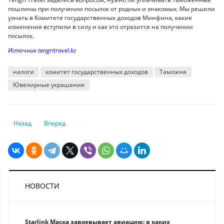
пошлины при получении посылок от родных и знакомых. Мы решили
узнать в Комитете государственных доходов Минфина, какие
изменения вступили в силу и как это отразится на получении
посылок.
Источник tengritravel.kz
налоги
комитет государственных доходов
Таможня
Ювелирные украшения
Предыдущий: Базовая ставка по итогам года сложится в районе 14% -
Следующий: Всеобщее декларирование в РК: как задеклари
Назад
Вперед
НОВОСТИ
Starlink Маска завоевывает авиацию: в каких