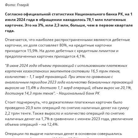
Фото: Freepik
Согласно официальной статистике Национального банка РК, на 1
июля 2024 года в обращении находилось 78,1 млн платежных
карточек. Это на 3%, или 2,3 млн, больше, чем в первом квартале
года.
Отмечается, что наиболее распространенными являются дебетные
карточки, их доля составляет 80%, на кредитные карточки
приходится 15,9%. На долю дебетных с кредитным лимитом и
предоплаченных карточек приходится 4,1%.
"В июне 2024 года объемы транзакций с использованием платежных
карточек казахстанских эмитентов составили 16,5 трлн тенге,
количество – 1,1 млрд транзакций. При этом по сравнению с
аналогичным периодом 2023 года количество безналичных транзакций
выросло на 15,4% и достигло 1,1 млрд операций, объем вырос на 20,1%,
достигнув 14,3 трлн тенге". - Национальный банк РК
Стоит подчеркнуть, что держателями платежных карточек было
проведено 20,9 млн операций по снятию наличных денег на сумму
2,2 трлн тенге. Также выросло и количество операций по снятию
наличных денег на 1,7% в сравнении с июнем 2023 года, увеличение
объема операций – на 12,4%.
Операции по выдаче наличных денег в основном совершались