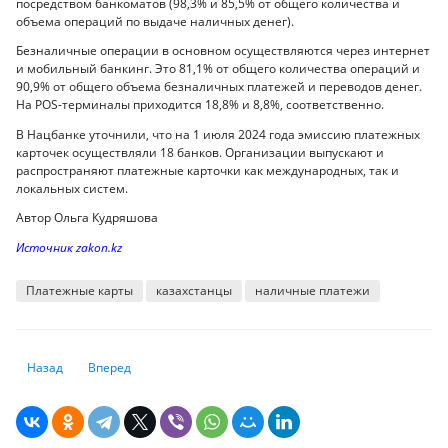
посредством банкоматов (98,3% и 85,5% от общего количества и
объема операций по выдаче наличных денег).
Безналичные операции в основном осуществляются через интернет
и мобильный банкинг. Это 81,1% от общего количества операций и
90,9% от общего объема безналичных платежей и переводов денег.
На POS-терминалы приходится 18,8% и 8,8%, соответственно.
В Нацбанке уточнили, что на 1 июля 2024 года эмиссию платежных
карточек осуществляли 18 банков. Организации выпускают и
распространяют платежные карточки как международных, так и
локальных систем.
Автор Ольга Кудряшова
Источник zakon.kz
Платежные карты
казахстанцы
наличные платежи
Предыдущий: ФРС сохранила ставки и дала сигнал о возможном сниж
Следующий: Банки ждут проверки из-за персональных данн
Назад
Вперед