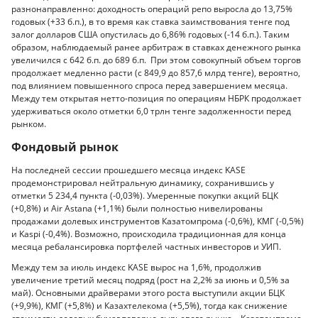
разнонаправленно: доходность операций репо выросла до 13,75%
годовых (+33 б.п.), в то время как ставка заимствования тенге под
залог долларов США опустилась до 6,86% годовых (-14 б.п.). Таким
образом, наблюдаемый ранее арбитраж в ставках денежного рынка
увеличился с 642 б.п. до 689 б.п. При этом совокупный объем торгов
продолжает медленно расти (с 849,9 до 857,6 млрд тенге), вероятно,
под влиянием повышенного спроса перед завершением месяца.
Между тем открытая нетто-позиция по операциям НБРК продолжает
удерживаться около отметки 6,0 трлн тенге задолженности перед
рынком.
Фондовый рынок
На последней сессии прошедшего месяца индекс KASE
продемонстрировал нейтральную динамику, сохранившись у
отметки 5 234,4 пункта (-0,03%). Умеренные покупки акций БЦК
(+0,8%) и Air Astana (+1,1%) были полностью нивелированы
продажами долевых инструментов Казатомпрома (-0,6%), КМГ (-0,5%)
и Kaspi (-0,4%). Возможно, происходила традиционная для конца
месяца ребалансировка портфелей частных инвесторов и УИП.
Между тем за июль индекс KASE вырос на 1,6%, продолжив
увеличение третий месяц подряд (рост на 2,2% за июнь и 0,5% за
май). Основными драйверами этого роста выступили акции БЦК
(+9,9%), КМГ (+5,8%) и Казахтелекома (+5,5%), тогда как снижение