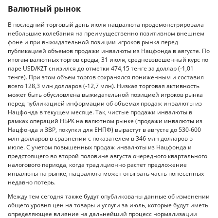
Валютный рынок
В последний торговый день июля нацвалюта продемонстрировала
небольшие колебания на преимущественно позитивном внешнем
фоне и при выжидательной позиции игроков рынка перед
публикацией объемов продажи инвалюты из Нацфонда в августе. По
итогам валютных торгов среды, 31 июля, средневзвешенный курс по
паре USD/KZT снизился до отметки 474,15 тенге за доллар (-1,01
тенге). При этом объем торгов сохранялся пониженным и составил
всего 128,3 млн долларов (-12,7 млн). Низкая торговая активность
может быть обусловлена выжидательной позицией игроков рынка
перед публикацией информации об объемах продаж инвалюты из
Нацфонда в текущем месяце. Так, чистые продажи инвалюты в
рамках операций НБРК на валютном рынке (продажи инвалюты из
Нацфонда и ЗВР, покупки для ЕНПФ) вырастут в августе до 530-600
млн долларов в сравнении с показателем в 346 млн долларов в
июле. C учетом повышенных продаж инвалюты из Нацфонда и
предстоящего во второй половине августа очередного квартального
налогового периода, когда традиционно растет предложение
инвалюты на рынке, нацвалюта может отыграть часть понесенных
недавно потерь.
Между тем сегодня также будут опубликованы данные об изменении
общего уровня цен на товары и услуги за июль, которые будут иметь
определяющее влияние на дальнейший процесс нормализации