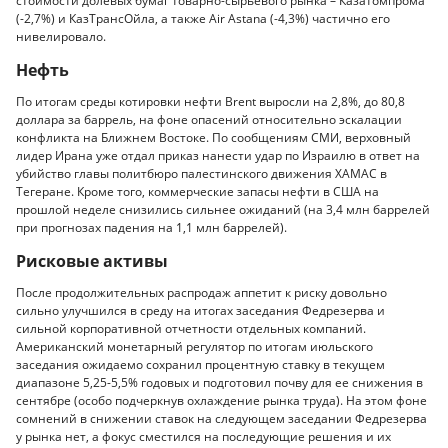
стоимости долевых бумаг товарно-сырьевого рынка – Казатомпрома
(-2,7%) и КазТрансОйла, а также Air Astana (-4,3%) частично его
нивелировало.
Нефть
По итогам среды котировки нефти Brent выросли на 2,8%, до 80,8
доллара за баррель, на фоне опасений относительно эскалации
конфликта на Ближнем Востоке. По сообщениям СМИ, верховный
лидер Ирана уже отдал приказ нанести удар по Израилю в ответ на
убийство главы политбюро палестинского движения ХАМАС в
Тегеране. Кроме того, коммерческие запасы нефти в США на
прошлой неделе снизились сильнее ожиданий (на 3,4 млн баррелей
при прогнозах падения на 1,1 млн баррелей).
Рисковые активы
После продолжительных распродаж аппетит к риску довольно
сильно улучшился в среду на итогах заседания Федрезерва и
сильной корпоративной отчетности отдельных компаний.
Американский монетарный регулятор по итогам июльского
заседания ожидаемо сохранил процентную ставку в текущем
диапазоне 5,25-5,5% годовых и подготовил почву для ее снижения в
сентябре (особо подчеркнув охлаждение рынка труда). На этом фоне
сомнений в снижении ставок на следующем заседании Федрезерва
у рынка нет, а фокус сместился на последующие решения и их