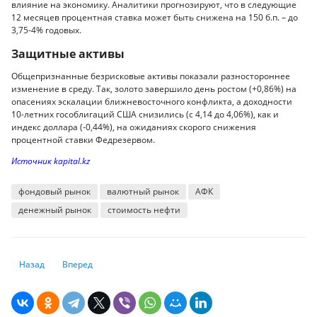
влияние на экономику. Аналитики прогнозируют, что в следующие
12 месяцев процентная ставка может быть снижена на 150 б.п. – до
3,75-4% годовых.
Защитные активы
Общепризнанные безрисковые активы показали разностороннее
изменение в среду. Так, золото завершило день ростом (+0,86%) на
опасениях эскалации ближневосточного конфликта, а доходности
10-летних гособлигаций США снизились (с 4,14 до 4,06%), как и
индекс доллара (-0,44%), на ожиданиях скорого снижения
процентной ставки Федрезервом.
Источник kapital.kz
фондовый рынок
валютный рынок
АФК
денежный рынок
стоимость нефти
Предыдущий: Как научиться управлять личными финансами и не брать
Следующий: Казахстан увеличивает продажи валюты: Тенг
Назад
Вперед