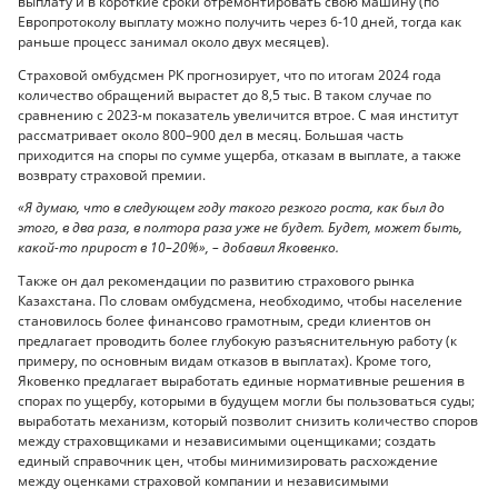
выплату и в короткие сроки отремонтировать свою машину (по
Европротоколу выплату можно получить через 6-10 дней, тогда как
раньше процесс занимал около двух месяцев).
Страховой омбудсмен РК прогнозирует, что по итогам 2024 года
количество обращений вырастет до 8,5 тыс. В таком случае по
сравнению с 2023-м показатель увеличится втрое. С мая институт
рассматривает около 800–900 дел в месяц. Большая часть
приходится на споры по сумме ущерба, отказам в выплате, а также
возврату страховой премии.
«Я думаю, что в следующем году такого резкого роста, как был до
этого, в два раза, в полтора раза уже не будет. Будет, может быть,
какой-то прирост в 10–20%», – добавил Яковенко.
Также он дал рекомендации по развитию страхового рынка
Казахстана. По словам омбудсмена, необходимо, чтобы население
становилось более финансово грамотным, среди клиентов он
предлагает проводить более глубокую разъяснительную работу (к
примеру, по основным видам отказов в выплатах). Кроме того,
Яковенко предлагает выработать единые нормативные решения в
спорах по ущербу, которыми в будущем могли бы пользоваться суды;
выработать механизм, который позволит снизить количество споров
между страховщиками и независимыми оценщиками; создать
единый справочник цен, чтобы минимизировать расхождение
между оценками страховой компании и независимыми