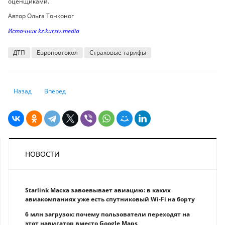
оценщиками.
Автор Ольга Тонконог
Источник kz.kursiv.media
ДТП
Европротокол
Страховые тарифы
Предыдущий: КГД проводит камеральный контроль по занижению дох
Следующий: Блокируют счета из-за долга в 1 тенге: на жа
Назад
Вперед
НОВОСТИ
Starlink Маска завоевывает авиацию: в каких
авиакомпаниях уже есть спутниковый Wi-Fi на борту
6 млн загрузок: почему пользователи переходят на
этот навигатор вместо Google Maps