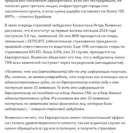
предлагают населению Европротокол, если нет пострадавших, не
нанесен урон третьим лицам, инфраструктуре города или
населенного пункта, и если сумма ущерба составляет не более 100
МРП», – отметил Бурабаев.
В свою очередь страховой омбудсмен Казахстана Игорь Яковенко
рассказал, что в институт за первые восемь месяцев 2024 года
поступили 5,6 тыс. заявлений. Из них 86% приходится на споры,
связанные с ОГПО ВТС (обязательное страхование гражданско-
правовой ответственности водителя). Еще 10% составили споры по
страхованию КАСКО. Лишь 0,6%, или 33 случая, приходится на
Европротокол. Яковенко объясняет это тем, что к омбудсмену около
70% всех заявлений поступает через посредников (автоадвокатов).
«Понятно, что они [автоадвокаты] где-то эту информацию получили.
Мы, конечно, не можем утверждать, что получили они в полиции или в
административных судах, но по Европротоколу в этом году к нам
поступило всего 33 заявления. То есть эта информация по
Европротоколу не попадает ни в базу данных ГАИ, ни в базу данных
административных судов. И в основном все эти 33 заявления
поступали по заявлениям самих физических лиц, которые были
недовольны», – говорит страховой омбудсмен.
Яковенко считает, что Европротокол имеет положительный эффект
на степень удовлетворенности клиента, так как в данном случае не
нужно обращаться в суд или в полицию, а получить страховую