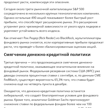
продолжит расти, компенсируя эти опасения.
Сегодня около трети рыночной капитализации S&P 500
сосредоточено в нескольких крупных технологических компаниях.
Однако остальные 490 акций показывают более быстрый рост
прибыли, что способствует расширению рынка. Это расширение
устраняет риск чрезмерной зависимости от узкого круга лидеров и
укрепляет устойчивость всего индекса.
Как отмечает Рик Ридер (Rick Rieder) из BlackRock, мультипликаторы
фондового рынка снизятся, если корпоративные прибыли продолжат
расти, что приведёт к более сбалансированным оценкам акций.
Смягчение денежно-кредитной политики
Третья причина — это продолжающееся смягчение денежно-
кредитной политики, оказывающее значительное влияние на
фондовый рынок. Федеральная резервная система США (ФРС) уже
дважды снижала процентные ставки с сентября, и, по данным CME
FedWatch, существует вероятность 65,3% того, что ставка будет
снижена ещё на четверть пункта в декабре.
Ожидается, что денежно-кредитная политика останется
либеральной, что создаёт благоприятные условия для фондового
рынка. Кроме того, аналитики Goldman Sachs прогнозируют
снижение ставки по федеральным фондам более чем на 100