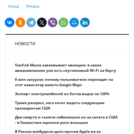
Предыдущий: Блокировать рискованные денежные переводы будет KC
Следующий: Goldman Sachs видит S&P 500 на отметке 6500 к
Назад
Вперед
НОВОСТИ
Starlink Маска завоевывает авиацию: в каких
авиакомпаниях уже есть спутниковый Wi-Fi на борту
6 млн загрузок: почему пользователи переходят на
этот навигатор вместо Google Maps
Экспорт электромобилей из Китая вырос на 120%
Трамп раскрыл, кого хочет видеть следующим
президентом США
Две смерти и тысячи заболевших из-за салата в США
- в Казахстане оценили риск вспышки
В России возбудили дело против Apple из-за