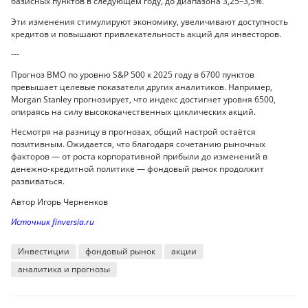
базисных пунктов в следующем году, до диапазона 3,25–3,5%.
Эти изменения стимулируют экономику, увеличивают доступность
кредитов и повышают привлекательность акций для инвесторов.
---
Прогноз BMO по уровню S&P 500 к 2025 году в 6700 пунктов
превышает целевые показатели других аналитиков. Например,
Morgan Stanley прогнозирует, что индекс достигнет уровня 6500,
опираясь на силу высококачественных циклических акций.
Несмотря на разницу в прогнозах, общий настрой остаётся
позитивным. Ожидается, что благодаря сочетанию рыночных
факторов — от роста корпоративной прибыли до изменений в
денежно-кредитной политике — фондовый рынок продолжит
развиваться.
Автор Игорь Черненков
Источник finversia.ru
Инвестиции
фондовый рынок
акции
аналитика и прогнозы