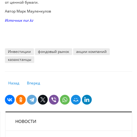
от ценной бумаги.
Автор Марк Мауленкулов
Источник nur.kz
Инвестиции
фондовый рынок
акции компаний
казахстанцы
Предыдущий: Оптимизм и неопределенность: что ждет рынок в начал
Следующий: Большинство инвесторов приветствует возвр
Назад
Вперед
НОВОСТИ