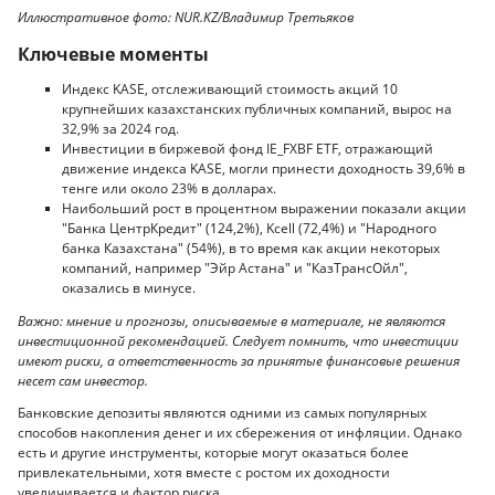
Иллюстративное фото: NUR.KZ/Владимир Третьяков
Ключевые моменты
Индекс KASE, отслеживающий стоимость акций 10
крупнейших казахстанских публичных компаний, вырос на
32,9% за 2024 год.
Инвестиции в биржевой фонд IE_FXBF ETF, отражающий
движение индекса KASE, могли принести доходность 39,6% в
тенге или около 23% в долларах.
Наибольший рост в процентном выражении показали акции
"Банка ЦентрКредит" (124,2%), Kcell (72,4%) и "Народного
банка Казахстана" (54%), в то время как акции некоторых
компаний, например "Эйр Астана" и "КазТрансОйл",
оказались в минусе.
Важно: мнение и прогнозы, описываемые в материале, не являются
инвестиционной рекомендацией. Следует помнить, что инвестиции
имеют риски, а ответственность за принятые финансовые решения
несет сам инвестор.
Банковские депозиты являются одними из самых популярных
способов накопления денег и их сбережения от инфляции. Однако
есть и другие инструменты, которые могут оказаться более
привлекательными, хотя вместе с ростом их доходности
увеличивается и фактор риска.