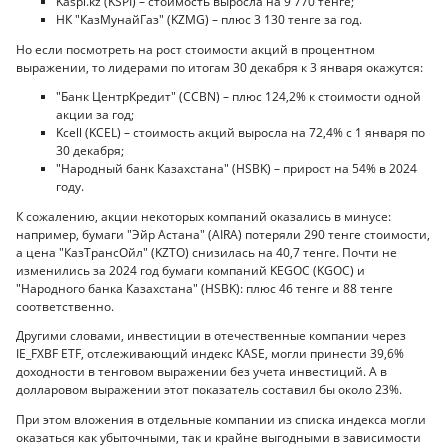
Kaspi.kz (KSPI) – стоимость выросла на 9 770 тенге;
НК "КазМунайГаз" (KZMG) – плюс 3 130 тенге за год.
Но если посмотреть на рост стоимости акций в процентном
выражении, то лидерами по итогам 30 декабря к 3 января окажутся:
"Банк ЦентрКредит" (CCBN) – плюс 124,2% к стоимости одной
акции за год;
Kcell (KCEL) – стоимость акций выросла на 72,4% с 1 января по
30 декабря;
"Народный банк Казахстана" (HSBK) – прирост на 54% в 2024
году.
К сожалению, акции некоторых компаний оказались в минусе:
например, бумаги "Эйр Астана" (AIRA) потеряли 290 тенге стоимости,
а цена "КазТрансОйл" (KZTO) снизилась на 40,7 тенге. Почти не
изменились за 2024 год бумаги компаний KEGOC (KGOC) и
"Народного банка Казахстана" (HSBK): плюс 46 тенге и 88 тенге
соответственно.
Другими словами, инвестиции в отечественные компании через
IE_FXBF ETF, отслеживающий индекс KASE, могли принести 39,6%
доходности в тенговом выражении без учета инвестиций. А в
долларовом выражении этот показатель составил бы около 23%.
При этом вложения в отдельные компании из списка индекса могли
оказаться как убыточными, так и крайне выгодными в зависимости