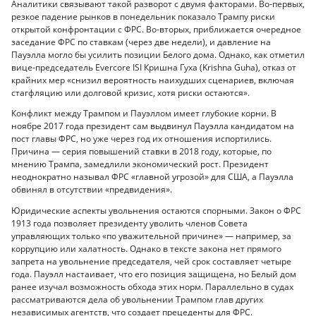
Аналитики связывают такой разворот с двумя факторами. Во-первых,
резкое падение рынков в понедельник показало Трампу риски
открытой конфронтации с ФРС. Во-вторых, приближается очередное
заседание ФРС по ставкам (через две недели), и давление на
Пауэлла могло бы усилить позиции Белого дома. Однако, как отметил
вице-председатель Evercore ISI Кришна Гуха (Krishna Guha), отказ от
крайних мер «снизил вероятность наихудших сценариев, включая
стагфляцию или долговой кризис, хотя риски остаются».
Конфликт между Трампом и Пауэллом имеет глубокие корни. В
ноябре 2017 года президент сам выдвинул Пауэлла кандидатом на
пост главы ФРС, но уже через год их отношения испортились.
Причина — серия повышений ставки в 2018 году, которые, по
мнению Трампа, замедлили экономический рост. Президент
неоднократно называл ФРС «главной угрозой» для США, а Пауэлла
обвинял в отсутствии «предвидения».
Юридические аспекты увольнения остаются спорными. Закон о ФРС
1913 года позволяет президенту уволить членов Совета
управляющих только «по уважительной причине» — например, за
коррупцию или халатность. Однако в тексте закона нет прямого
запрета на увольнение председателя, чей срок составляет четыре
года. Пауэлл настаивает, что его позиция защищена, но Белый дом
ранее изучал возможность обхода этих норм. Параллельно в судах
рассматриваются дела об увольнении Трампом глав других
независимых агентств, что создает прецеденты для ФРС.