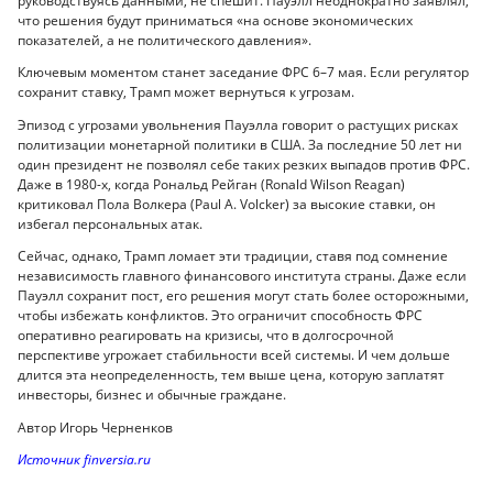
руководствуясь данными, не спешит. Пауэлл неоднократно заявлял,
что решения будут приниматься «на основе экономических
показателей, а не политического давления».
Ключевым моментом станет заседание ФРС 6–7 мая. Если регулятор
сохранит ставку, Трамп может вернуться к угрозам.
Эпизод с угрозами увольнения Пауэлла говорит о растущих рисках
политизации монетарной политики в США. За последние 50 лет ни
один президент не позволял себе таких резких выпадов против ФРС.
Даже в 1980-х, когда Рональд Рейган (Ronald Wilson Reagan)
критиковал Пола Волкера (Paul A. Volcker) за высокие ставки, он
избегал персональных атак.
Сейчас, однако, Трамп ломает эти традиции, ставя под сомнение
независимость главного финансового института страны. Даже если
Пауэлл сохранит пост, его решения могут стать более осторожными,
чтобы избежать конфликтов. Это ограничит способность ФРС
оперативно реагировать на кризисы, что в долгосрочной
перспективе угрожает стабильности всей системы. И чем дольше
длится эта неопределенность, тем выше цена, которую заплатят
инвесторы, бизнес и обычные граждане.
Автор Игорь Черненков
Источник finversia.ru