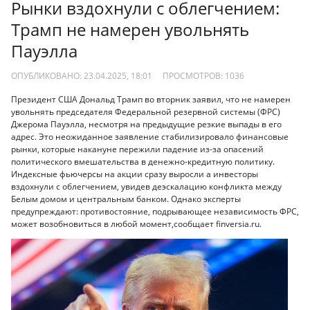
Рынки вздохнули с облегчением:
Трамп не намерен увольнять
Пауэлла
ОПУБЛИКОВАНО: 23.04.2025, 18:01
ПРОСМОТРОВ:
1036
Президент США Дональд Трамп во вторник заявил, что не намерен
увольнять председателя Федеральной резервной системы (ФРС)
Джерома Пауэлла, несмотря на предыдущие резкие выпады в его
адрес. Это неожиданное заявление стабилизировало финансовые
рынки, которые накануне пережили падение из-за опасений
политического вмешательства в денежно-кредитную политику.
Индексные фьючерсы на акции сразу выросли а инвесторы
вздохнули с облегчением, увидев деэскалацию конфликта между
Белым домом и центральным банком. Однако эксперты
предупреждают: противостояние, подрывающее независимость ФРС,
может возобновиться в любой момент,сообщает finversia.ru.