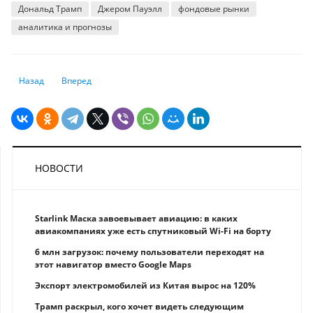
Дональд Трамп
Джером Пауэлл
фондовые рынки
аналитика и прогнозы
Предыдущий: Азиатские рынки акций завершили торги преимуществ
Следующий: Золото бьёт рекорды. Хорошо или плохо это дл
Назад
Вперед
НОВОСТИ
Starlink Маска завоевывает авиацию: в каких
авиакомпаниях уже есть спутниковый Wi-Fi на борту
6 млн загрузок: почему пользователи переходят на
этот навигатор вместо Google Maps
Экспорт электромобилей из Китая вырос на 120%
Трамп раскрыл, кого хочет видеть следующим