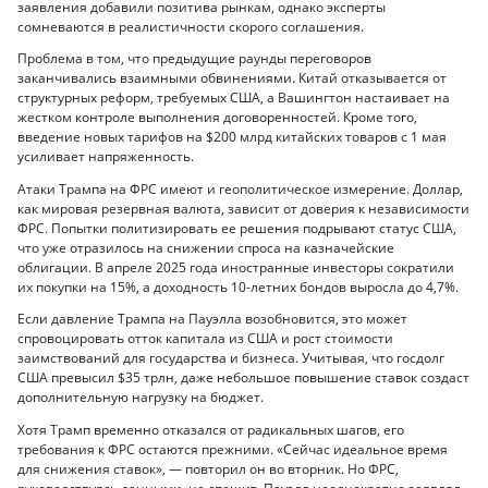
заявления добавили позитива рынкам, однако эксперты
сомневаются в реалистичности скорого соглашения.
Проблема в том, что предыдущие раунды переговоров
заканчивались взаимными обвинениями. Китай отказывается от
структурных реформ, требуемых США, а Вашингтон настаивает на
жестком контроле выполнения договоренностей. Кроме того,
введение новых тарифов на $200 млрд китайских товаров с 1 мая
усиливает напряженность.
Атаки Трампа на ФРС имеют и геополитическое измерение. Доллар,
как мировая резервная валюта, зависит от доверия к независимости
ФРС. Попытки политизировать ее решения подрывают статус США,
что уже отразилось на снижении спроса на казначейские
облигации. В апреле 2025 года иностранные инвесторы сократили
их покупки на 15%, а доходность 10-летних бондов выросла до 4,7%.
Если давление Трампа на Пауэлла возобновится, это может
спровоцировать отток капитала из США и рост стоимости
заимствований для государства и бизнеса. Учитывая, что госдолг
США превысил $35 трлн, даже небольшое повышение ставок создаст
дополнительную нагрузку на бюджет.
Хотя Трамп временно отказался от радикальных шагов, его
требования к ФРС остаются прежними. «Сейчас идеальное время
для снижения ставок», — повторил он во вторник. Но ФРС,