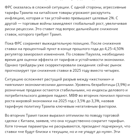
ФРС оказалась в сложной ситуации. С одной стороны, агрессивные
тарифы Трампа на китайские товары угрожают раскрутить
инфляцию, которая и так устойчиво превышает целевые 2%. С
другой — торговые войны замедляют глобальный рост, увеличивая
риски рецессии. Это ставит под вопрос дальнейшее снижение
ставок, которого требует Трамп.
Пока ФРС сохраняет выжидательную позицию. После снижения
ставки на процентный пункт в конце прошлого года до 4,25–4,50%
регулятор заморозил изменения. По словам Пауэлла, необходимо
время для оценки эффекта от тарифов и устойчивости экономики.
Однако трейдеры уже скорректировали ожидания: сейчас рынок
прогнозирует три снижения ставки в 2025 году вместо четырех.
Ситуацию осложняет растущий разрыв между «жесткими» и
«мягкими» экономическими данными. Уровень безработицы (3,9%) и
розничные продажи остаются стабильными, но индексы делового и
потребительского доверия падают. МВФ во вторник понизил прогноз
роста мировой экономики на 2025 год с 3,5% до 3,3%, назвав
тарифную политику Трампа ключевым негативным фактором.
Во вторник Трамп также выразил оптимизм по поводу торговой
сделки с Китаем, заявив, что она «существенно сократит тарифы».
Хотя точные параметры не раскрываются, президент подчеркнул, что
ставки «не будут близки к текущим, но и не упадут до нуля». Эти