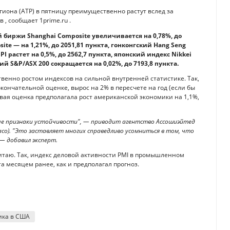
иона (АТР) в пятницу преимущественно растут вслед за
, сообщает 1prime.ru .
 биржи Shanghai Composite увеличивается на 0,78%, до
te — на 1,21%, до 2051,81 пункта, гонконгский Hang Seng
I растет на 0,5%, до 2562,7 пункта, японский индекс Nikkei
ий S&P/ASX 200 сокращается на 0,02%, до 7193,8 пункта.
венно ростом индексов на сильной внутренней статистике. Так,
окончательной оценке, вырос на 2% в пересчете на год (если бы
вая оценка предполагала рост американской экономики на 1,1%,
ые признаки устойчивости", — приводит агентство Ассошиэйтед
aco). "Это заставляет многих справедливо усомниться в том, что
— добавил эксперт.
итаю. Так, индекс деловой активности PMI в промышленном
та месяцем ранее, как и предполагал прогноз.
ика в США