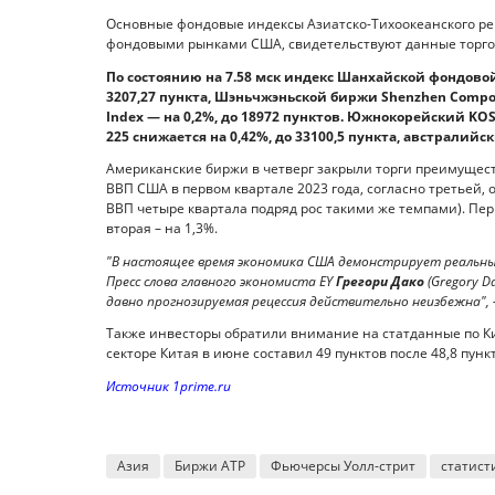
Основные фондовые индексы Азиатско-Тихоокеанского рег
фондовыми рынками США, свидетельствуют данные торгов 
По состоянию на 7.58 мск индекс Шанхайской фондовой
3207,27 пункта, Шэньчжэньской биржи Shenzhen Composi
Index — на 0,2%, до 18972 пунктов. Южнокорейский KOSP
225 снижается на 0,42%, до 33100,5 пункта, австралийск
Американские биржи в четверг закрыли торги преимущест
ВВП США в первом квартале 2023 года, согласно третьей, 
ВВП четыре квартала подряд рос такими же темпами). Пер
вторая – на 1,3%.
"В настоящее время экономика США демонстрирует реальн
Пресс слова главного экономиста EY
Грегори Дако
(Gregory D
давно прогнозируемая рецессия действительно неизбежна", 
Также инвесторы обратили внимание на статданные по К
секторе Китая в июне составил 49 пунктов после 48,8 пунк
Источник 1prime.ru
Азия
Биржи АТР
Фьючерсы Уолл-стрит
статист