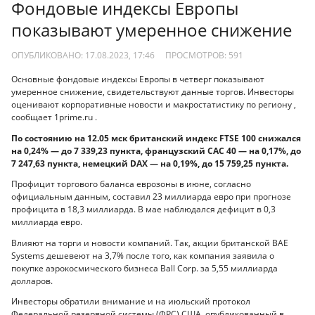
Фондовые индексы Европы
показывают умеренное снижение
ОПУБЛИКОВАНО: 17.08.2023, 17:46
ПРОСМОТРОВ:
591
Основные фондовые индексы Европы в четверг показывают
умеренное снижение, свидетельствуют данные торгов. Инвесторы
оценивают корпоративные новости и макростатистику по региону ,
сообщает 1prime.ru .
По состоянию на 12.05 мск британский индекс FTSE 100 снижался
на 0,24% — до 7 339,23 пункта, французский CAC 40 — на 0,17%, до
7 247,63 пункта, немецкий DAX — на 0,19%, до 15 759,25 пункта.
Профицит торгового баланса еврозоны в июне, согласно
официальным данным, составил 23 миллиарда евро при прогнозе
профицита в 18,3 миллиарда. В мае наблюдался дефицит в 0,3
миллиарда евро.
Влияют на торги и новости компаний. Так, акции британской BAE
Systems дешевеют на 3,7% после того, как компания заявила о
покупке аэрокосмического бизнеса Ball Corp. за 5,55 миллиарда
долларов.
Инвесторы обратили внимание и на июльский протокол
Федеральной резервной системы (ФРС) США, опубликованный в