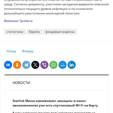
среду. Согласно документу, участники заседания выразили опасения
относительно текущего уровня инфляции и не исключили
дальнейшего ужесточения монетарной политики.
Источник 1prime.ru
статистика
Европа
фондовые индексы
Предыдущий: Фьючерсы на американские фондовые индексы растут 
Следующий: Спрос казахстанских импортёров на рубль оказ
Назад
Вперед
НОВОСТИ
Starlink Маска завоевывает авиацию: в каких
авиакомпаниях уже есть спутниковый Wi-Fi на борту
6 млн загрузок: почему пользователи переходят на