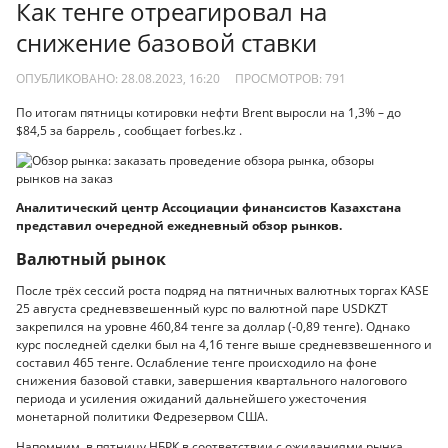
Как тенге отреагировал на
снижение базовой ставки
ОПУБЛИКОВАНО: 28.08.2023, 16:20
ПРОСМОТРОВ:
791
По итогам пятницы котировки нефти Brent выросли на 1,3% – до
$84,5 за баррель , сообщает forbes.kz .
Аналитический центр Ассоциации финансистов Казахстана
представил очередной ежедневный обзор рынков.
Валютный рынок
После трёх сессий роста подряд на пятничных валютных торгах KASE
25 августа средневзвешенный курс по валютной паре USDKZT
закрепился на уровне 460,84 тенге за доллар (-0,89 тенге). Однако
курс последней сделки был на 4,16 тенге выше средневзвешенного и
составил 465 тенге. Ослабление тенге происходило на фоне
снижения базовой ставки, завершения квартального налогового
периода и усиления ожиданий дальнейшего ужесточения
монетарной политики Федрезервом США.
Напомним, в пятницу НБРК в соответствии с ожиданиями рынка