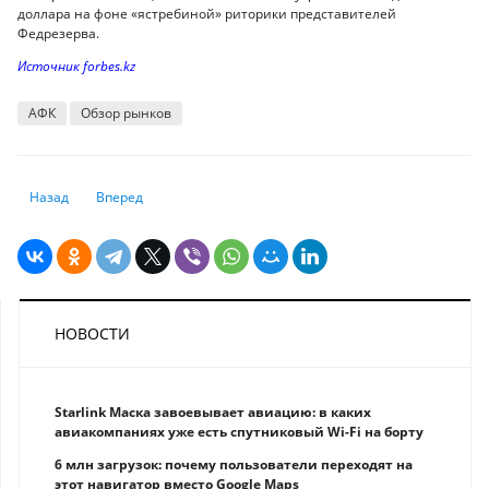
доллара на фоне «ястребиной» риторики представителей
Федрезерва.
Источник forbes.kz
АФК
Обзор рынков
Предыдущий: Фондовые индексы Франции и Германии выросли на оп
Следующий: Можно ли купить жилье за криптовалюту в Каз
Назад
Вперед
НОВОСТИ
Starlink Маска завоевывает авиацию: в каких
авиакомпаниях уже есть спутниковый Wi-Fi на борту
6 млн загрузок: почему пользователи переходят на
этот навигатор вместо Google Maps