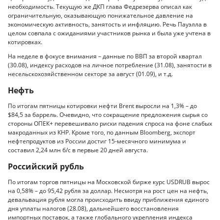
необходимость. Текущую же ДКП глава Федрезерва описал как
ограничительную, оказывающую понижательное давление на
экономическую активность, занятость и инфляцию. Речь Пауэлла в
целом совпала с ожиданиями участников рынка и была уже учтена в
котировках.
На неделе в фокусе внимания – данные по ВВП за второй квартал
(30.08), индексу расходов на личное потребление (31.08), занятости в
несельскохозяйственном секторе за август (01.09), и т.д.
Нефть
По итогам пятницы котировки нефти Brent выросли на 1,3% – до
$84,5 за баррель. Очевидно, что сокращение предложения сырья со
стороны ОПЕК+ перевешивало риски падения спроса на фоне слабых
макроданных из КНР. Кроме того, по данным Bloomberg, экспорт
нефтепродуктов из России достиг 15-месячного минимума и
составил 2,24 млн б/с в первые 20 дней августа.
Российский рубль
По итогам торгов пятницы на Московской бирже курс USDRUB вырос
на 0,58% – до 95,42 рубля за доллар. Несмотря на рост цен на нефть,
девальвация рубля могла происходить ввиду приближения единого
дня уплаты налогов (28.08), дальнейшего восстановления
импортных поставок, а также глобального укрепления индекса