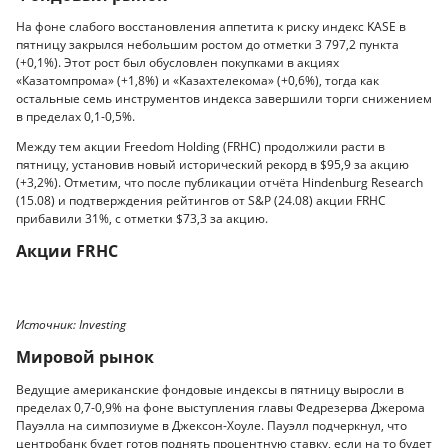
На фоне слабого восстановления аппетита к риску индекс KASE в
пятницу закрылся небольшим ростом до отметки 3 797,2 пункта
(+0,1%). Этот рост был обусловлен покупками в акциях
«Казатомпрома» (+1,8%) и «Казахтелекома» (+0,6%), тогда как
остальные семь инструментов индекса завершили торги снижением
в пределах 0,1-0,5%.
Между тем акции Freedom Holding (FRHC) продолжили расти в
пятницу, установив новый исторический рекорд в $95,9 за акцию
(+3,2%). Отметим, что после публикации отчёта Hindenburg Research
(15.08) и подтверждения рейтингов от S&P (24.08) акции FRHC
прибавили 31%, с отметки $73,3 за акцию.
Акции FRHC
Источник: Investing
Мировой рынок
Ведущие американские фондовые индексы в пятницу выросли в
пределах 0,7-0,9% на фоне выступления главы Федрезерва Джерома
Пауэлла на симпозиуме в Джексон-Хоуле. Пауэлл подчеркнул, что
центробанк будет готов поднять процентную ставку, если на то будет