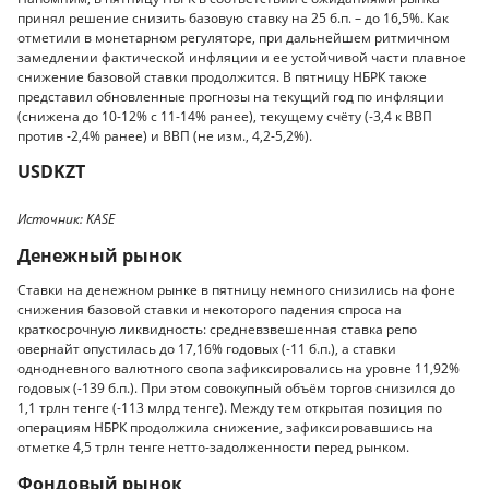
принял решение снизить базовую ставку на 25 б.п. – до 16,5%. Как
отметили в монетарном регуляторе, при дальнейшем ритмичном
замедлении фактической инфляции и ее устойчивой части плавное
снижение базовой ставки продолжится. В пятницу НБРК также
представил обновленные прогнозы на текущий год по инфляции
(снижена до 10-12% с 11-14% ранее), текущему счёту (-3,4 к ВВП
против -2,4% ранее) и ВВП (не изм., 4,2-5,2%).
USDKZT
Источник: KASE
Денежный рынок
Ставки на денежном рынке в пятницу немного снизились на фоне
снижения базовой ставки и некоторого падения спроса на
краткосрочную ликвидность: средневзвешенная ставка репо
овернайт опустилась до 17,16% годовых (-11 б.п.), а ставки
однодневного валютного свопа зафиксировались на уровне 11,92%
годовых (-139 б.п.). При этом совокупный объём торгов снизился до
1,1 трлн тенге (-113 млрд тенге). Между тем открытая позиция по
операциям НБРК продолжила снижение, зафиксировавшись на
отметке 4,5 трлн тенге нетто-задолженности перед рынком.
Фондовый рынок