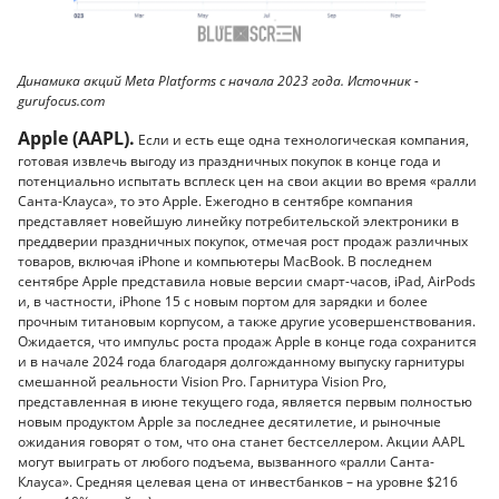
Динамика акций Meta Platforms с начала 2023 года. Источник -
gurufocus.com
Apple (AAPL).
Если и есть еще одна технологическая компания,
готовая извлечь выгоду из праздничных покупок в конце года и
потенциально испытать всплеск цен на свои акции во время «ралли
Санта-Клауса», то это Apple. Ежегодно в сентябре компания
представляет новейшую линейку потребительской электроники в
преддверии праздничных покупок, отмечая рост продаж различных
товаров, включая iPhone и компьютеры MacBook. В последнем
сентябре Apple представила новые версии смарт-часов, iPad, AirPods
и, в частности, iPhone 15 с новым портом для зарядки и более
прочным титановым корпусом, а также другие усовершенствования.
Ожидается, что импульс роста продаж Apple в конце года сохранится
и в начале 2024 года благодаря долгожданному выпуску гарнитуры
смешанной реальности Vision Pro. Гарнитура Vision Pro,
представленная в июне текущего года, является первым полностью
новым продуктом Apple за последнее десятилетие, и рыночные
ожидания говорят о том, что она станет бестселлером. Акции AAPL
могут выиграть от любого подъема, вызванного «ралли Санта-
Клауса». Средняя целевая цена от инвестбанков – на уровне $216