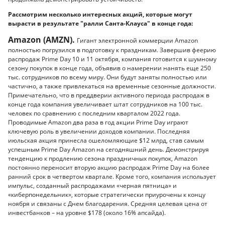
Рассмотрим несколько интересных акций, которые могут
вырасти в результате "ралли Санта-Клауса" в конце года:
Amazon (AMZN).
Гигант электронной коммерции Amazon
полностью погрузился в подготовку к праздникам. Завершив феерию
распродаж Prime Day 10 и 11 октября, компания готовится к шумному
сезону покупок в конце года, объявив о намерении нанять еще 250
тыс. сотрудников по всему миру. Они будут заняты полностью или
частично, а также привлекаться на временные сезонные должности.
Примечательно, что в преддверии активного периода распродаж в
конце года компания увеличивает штат сотрудников на 100 тыс.
человек по сравнению с последним кварталом 2022 года.
Проводимые Amazon два раза в год акции Prime Day играют
ключевую роль в увеличении доходов компании. Последняя
июльская акция принесла ошеломляющие $12 млрд, став самым
успешным Prime Day Amazon на сегодняшний день. Демонстрируя
тенденцию к продлению сезона праздничных покупок, Amazon
постоянно переносит вторую акцию распродаж Prime Day на более
ранний срок в четвертом квартале. Кроме того, компания использует
импульс, созданный распродажами «черная пятница» и
«киберпонедельник», которые стратегически приурочены к концу
ноября и связаны с Днем благодарения. Средняя целевая цена от
инвестбанков – на уровне $178 (около 16% апсайда).