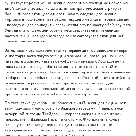
существует эффект конца месяца, особенно в последние несколько
дней каждого месяца, когда акции, как правило, демонстрируют
больший рост к концу текущего и началу следующего месяца.
Торговля в последние четыре дня текущего месяца и первые два дня
- последующего приводит к положительному приросту в 64% случаев.
Учитывая этот феномен рубежа месяцев, указанная тенденция
роста в конце календарного года также согласуется с концепцией
«ралли Санта-Клауса».
Затем ралли распространяется на первые два торговых дня января.
Инвесторы часто покупают акции в ожидании роста цен на них в
январе, что обычно называют «эффектом января». Исследования
показывают, что в декабре стоимость акций может превзойти
стоимость акций роста. Некоторые инвесторы могут быть вовлечены
в сбор налоговых убытков, осуществляют обратный выкуп акций или
вкладывают в рынок денежные премии по итогам года. Для
некоторых январь – подходящий месяц для начала инвестиционной
программы или крупной ребалансировки портфеля.
По статистике, декабрь – наиболее сильный месяц для акций, но в
этом году ралли началось с ноябрьского заседания Федеральной
резервной системы. Трейдеры интерпретировали комментарий
председателя Джерома Пауэлла как то, что ФРС достигла конца
цикла ужесточения денежно-кредитной политики на фоне
замедления инфляции и рынка труда, при этом экономика
продолжала демонстрировать устойчивость.