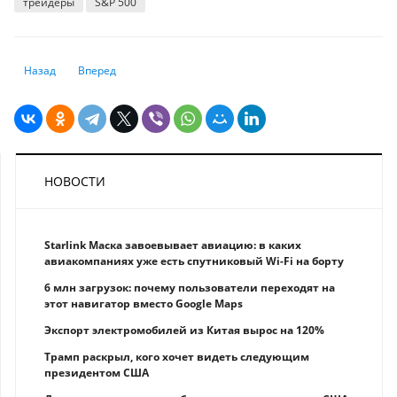
трейдеры
S&P 500
Предыдущий: Рынок акций США растет в начале торгов
Следующий: Китайские индексы снизились под давлением 
Назад
Вперед
НОВОСТИ
Starlink Маска завоевывает авиацию: в каких
авиакомпаниях уже есть спутниковый Wi-Fi на борту
6 млн загрузок: почему пользователи переходят на
этот навигатор вместо Google Maps
Экспорт электромобилей из Китая вырос на 120%
Трамп раскрыл, кого хочет видеть следующим
президентом США