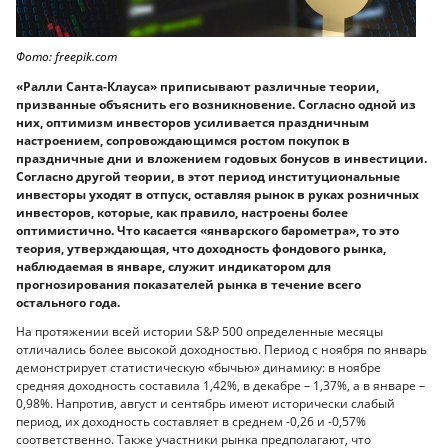
Фото: freepik.com
«Ралли Санта-Клауса» приписывают различные теории,
призванные объяснить его возникновение. Согласно одной из
них, оптимизм инвесторов усиливается праздничным
настроением, сопровождающимся ростом покупок в
праздничные дни и вложением годовых бонусов в инвестиции.
Согласно другой теории, в этот период институциональные
инвесторы уходят в отпуск, оставляя рынок в руках розничных
инвесторов, которые, как правило, настроены более
оптимистично. Что касается «январского барометра», то это
теория, утверждающая, что доходность фондового рынка,
наблюдаемая в январе, служит индикатором для
прогнозирования показателей рынка в течение всего
остального года.
На протяжении всей истории S&P 500 определенные месяцы
отличались более высокой доходностью. Период с ноября по январь
демонстрирует статистическую «бычью» динамику: в ноябре
средняя доходность составила 1,42%, в декабре – 1,37%, а в январе –
0,98%. Напротив, август и сентябрь имеют исторически слабый
период, их доходность составляет в среднем -0,26 и -0,57%
соответственно. Также участники рынка предполагают, что