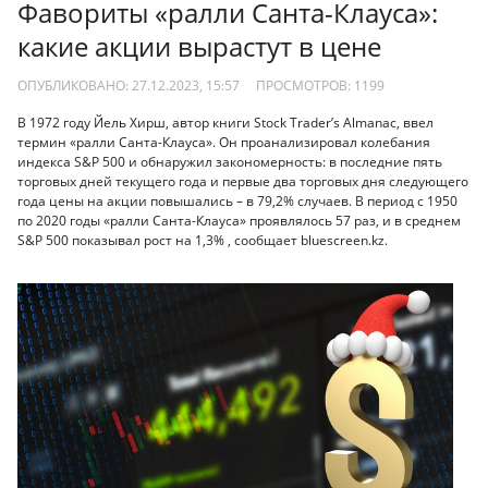
Фавориты «ралли Санта-Клауса»:
какие акции вырастут в цене
ОПУБЛИКОВАНО: 27.12.2023, 15:57
ПРОСМОТРОВ:
1199
В 1972 году Йель Хирш, автор книги Stock Trader’s Almanac, ввел
термин «ралли Санта-Клауса». Он проанализировал колебания
индекса S&P 500 и обнаружил закономерность: в последние пять
торговых дней текущего года и первые два торговых дня следующего
года цены на акции повышались – в 79,2% случаев. В период с 1950
по 2020 годы «ралли Санта-Клауса» проявлялось 57 раз, и в среднем
S&P 500 показывал рост на 1,3% , сообщает bluescreen.kz.