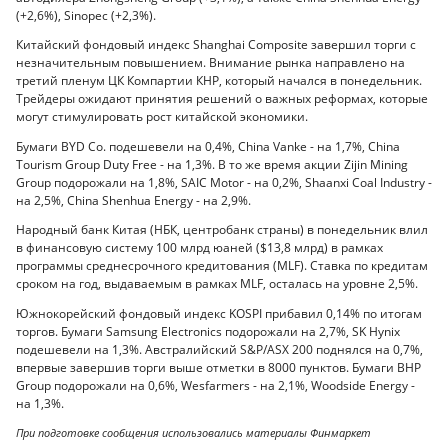
(+2,6%), Sinopec (+2,3%).
Китайский фондовый индекс Shanghai Composite завершил торги с
незначительным повышением. Внимание рынка направлено на
третий пленум ЦК Компартии КНР, который начался в понедельник.
Трейдеры ожидают принятия решений о важных реформах, которые
могут стимулировать рост китайской экономики.
Бумаги BYD Co. подешевели на 0,4%, China Vanke - на 1,7%, China
Tourism Group Duty Free - на 1,3%. В то же время акции Zijin Mining
Group подорожали на 1,8%, SAIC Motor - на 0,2%, Shaanxi Coal Industry -
на 2,5%, China Shenhua Energy - на 2,9%.
Народный банк Китая (НБК, центробанк страны) в понедельник влил
в финансовую систему 100 млрд юаней ($13,8 млрд) в рамках
программы среднесрочного кредитования (MLF). Ставка по кредитам
сроком на год, выдаваемым в рамках MLF, осталась на уровне 2,5%.
Южнокорейский фондовый индекс KOSPI прибавил 0,14% по итогам
торгов. Бумаги Samsung Electronics подорожали на 2,7%, SK Hynix
подешевели на 1,3%. Австралийский S&P/ASX 200 поднялся на 0,7%,
впервые завершив торги выше отметки в 8000 пунктов. Бумаги BHP
Group подорожали на 0,6%, Wesfarmers - на 2,1%, Woodside Energy -
на 1,3%.
При подготовке сообщения использовались материалы Финмаркет