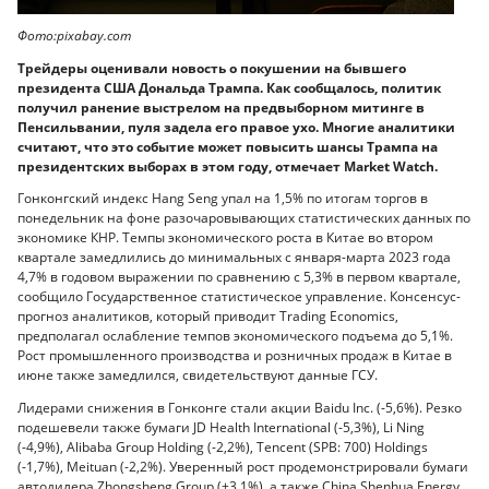
Фото:pixabay.com
Трейдеры оценивали новость о покушении на бывшего
президента США Дональда Трампа. Как сообщалось, политик
получил ранение выстрелом на предвыборном митинге в
Пенсильвании, пуля задела его правое ухо. Многие аналитики
считают, что это событие может повысить шансы Трампа на
президентских выборах в этом году, отмечает Market Watch.
Гонконгский индекс Hang Seng упал на 1,5% по итогам торгов в
понедельник на фоне разочаровывающих статистических данных по
экономике КНР. Темпы экономического роста в Китае во втором
квартале замедлились до минимальных с января-марта 2023 года
4,7% в годовом выражении по сравнению с 5,3% в первом квартале,
сообщило Государственное статистическое управление. Консенсус-
прогноз аналитиков, который приводит Trading Economics,
предполагал ослабление темпов экономического подъема до 5,1%.
Рост промышленного производства и розничных продаж в Китае в
июне также замедлился, свидетельствуют данные ГСУ.
Лидерами снижения в Гонконге стали акции Baidu Inc. (-5,6%). Резко
подешевели также бумаги JD Health International (-5,3%), Li Ning
(-4,9%), Alibaba Group Holding (-2,2%), Tencent (SPB: 700) Holdings
(-1,7%), Meituan (-2,2%). Уверенный рост продемонстрировали бумаги
автодилера Zhongsheng Group (+3,1%), а также China Shenhua Energy