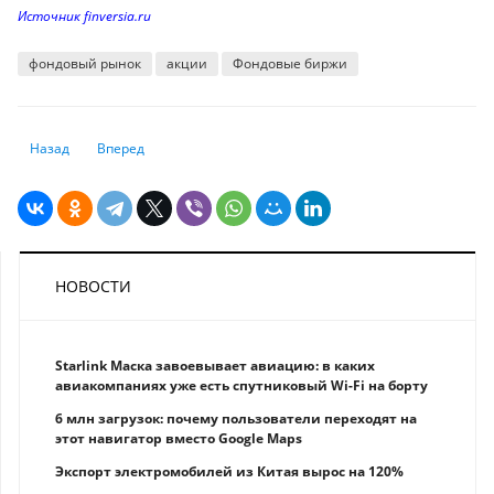
Источник finversia.ru
фондовый рынок
акции
Фондовые биржи
Предыдущий: Главные новости: отчет по доходам Goldman Sachs
Следующий: Казахстанская фондовая биржа готовится выку
Назад
Вперед
НОВОСТИ
Starlink Маска завоевывает авиацию: в каких
авиакомпаниях уже есть спутниковый Wi-Fi на борту
6 млн загрузок: почему пользователи переходят на
этот навигатор вместо Google Maps
Экспорт электромобилей из Китая вырос на 120%