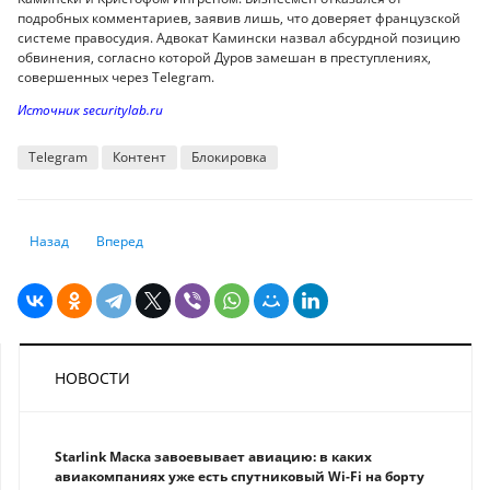
подробных комментариев, заявив лишь, что доверяет французской
системе правосудия. Адвокат Камински назвал абсурдной позицию
обвинения, согласно которой Дуров замешан в преступлениях,
совершенных через Telegram.
Источник securitylab.ru
Telegram
Контент
Блокировка
Предыдущий: Apple выбрала самые интересные и полезные приложен
Следующий: ChatGPT теперь интегрирован в iOS
Назад
Вперед
НОВОСТИ
Starlink Маска завоевывает авиацию: в каких
авиакомпаниях уже есть спутниковый Wi-Fi на борту