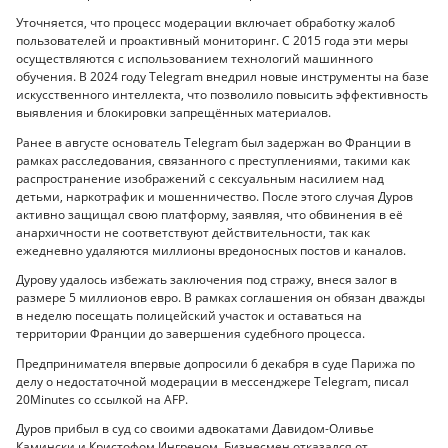
Уточняется, что процесс модерации включает обработку жалоб
пользователей и проактивный мониторинг. С 2015 года эти меры
осуществляются с использованием технологий машинного
обучения. В 2024 году Telegram внедрил новые инструменты на базе
искусственного интеллекта, что позволило повысить эффективность
выявления и блокировки запрещённых материалов.
Ранее в августе основатель Telegram был задержан во Франции в
рамках расследования, связанного с преступлениями, такими как
распространение изображений с сексуальным насилием над
детьми, наркотрафик и мошенничество. После этого случая Дуров
активно защищал свою платформу, заявляя, что обвинения в её
анархичности не соответствуют действительности, так как
ежедневно удаляются миллионы вредоносных постов и каналов.
Дурову удалось избежать заключения под стражу, внеся залог в
размере 5 миллионов евро. В рамках соглашения он обязан дважды
в неделю посещать полицейский участок и оставаться на
территории Франции до завершения судебного процесса.
Предпринимателя впервые допросили 6 декабря в суде Парижа по
делу о недостаточной модерации в мессенджере Telegram, писал
20Minutes со ссылкой на AFP.
Дуров прибыл в суд со своими адвокатами Давидом-Оливье
Камински и Кристофом Ингреном. Бизнесмен отказался от