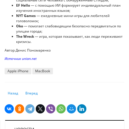
социальные сети человека с обнаруженным СПИДом;
EF Hello
— с помощью ИИ формирует индивидуальный план
изучения иностранных языков;
NYT Games
— ежедневные мини-игры для любителей
головоломок;
Oko
— помогает слабовидящим безопасно передвигаться по
улицам города;
The Wreck
— игра, которая показывает, как люди переживают
кризисы.
Автор Денис Пономаренко
Источник unian.net
Apple iPhone
MacBook
Предыдущий: Стало известно, какие страны и города туристы чаще все
Следующий: 15 миллионов блокировок: Telegram представ
Назад
Вперед