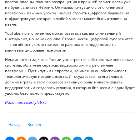
восстановлены, полного возвращения к прежней зависимости уже
не будет, считает Немкин. Он назвал ситуацию с отключением
платформы важным уроком: нельзя строить цифровое будущее на
инфраструктуре, которая в любой момент может быть отключена
извне.
YouTube, по его мнению, может остаться как дополнительный
инструмент, но не как основа. Стране нужен цифровой суверенитет
— способность самостоятельно развивать и поддерживать
ключевые цифровые технологии.
Немкин отметил, что в России уже строятся собственные поисковые
системы, облачные сервисы, видеохостинги и рекламные
платформы. Пусть путь и непростой, но именно он обеспечивает
технологическую независимость. И государство, по его словам,
должно играть в этом процессе активную роль: инвестировать,
поддерживать и создавать условия, в которых бизнесу и людям будет
удобно, безопасно и предсказуемо.
Источник.securitylab.ru
Предыдущий: Скачать всю Википедию за секунду – в Японии установи
Следующий: Добро пожаловать в Google. Введите пароль, чт
Назад
Вперед