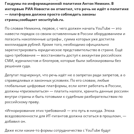
Госдумы по информационной политике Антон Немкин. В
интервью РИА Новости он отметил, что речь не идёт о политике
— платформа должна просто соблюдать законы
страны,сообщает securitylab.ru.
По словам Немкина, первое, с чего должен начать YouTube — это
навести порядок со своим оставленным в России оборудованием и
погасить накопленные штрафы , сумма которых уже достигла
миллиардов рублей. Кроме того, необходимо официально
зарегистрировать юридическое представительство в стране. Ещё
одно требование — восстановить доступ к аккаунтам российских
СМИ, журналистов и блогеров, которые были заблокированы без
решения суда.
Депутат подчеркнул, что речь идёт не о запретах ради запретов, а о
справедливых и законных условиях. По его словам, любые
глобальные цифровые платформы, если хотят работать в России,
должны «приземлиться» — платить налоги, хранить данные россиян
внутри страны и быть готовыми к судебным разбирательствам по
российскому праву.
«Игнорирование этих требований — это путь в никуда. Эпоха
вседозволенности для ИТ-гигантов должна остаться в прошлом», —
добавил он.
Даже если какие-то формы сотрудничества с YouTube будут