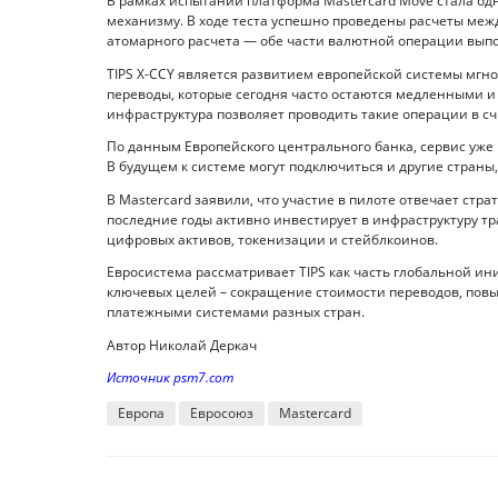
В рамках испытаний платформа Mastercard Move стала о
механизму. В ходе теста успешно проведены расчеты межд
атомарного расчета — обе части валютной операции вып
TIPS X-CCY является развитием европейской системы мгн
переводы, которые сегодня часто остаются медленными и
инфраструктура позволяет проводить такие операции в с
По данным Европейского центрального банка, сервис уже
В будущем к системе могут подключиться и другие страны
В Mastercard заявили, что участие в пилоте отвечает ст
последние годы активно инвестирует в инфраструктуру т
цифровых активов, токенизации и стейблкоинов.
Евросистема рассматривает TIPS как часть глобальной 
ключевых целей – сокращение стоимости переводов, пов
платежными системами разных стран.
Автор Николай Деркач
Источник psm7.com
Европа
Евросоюз
Masterсard