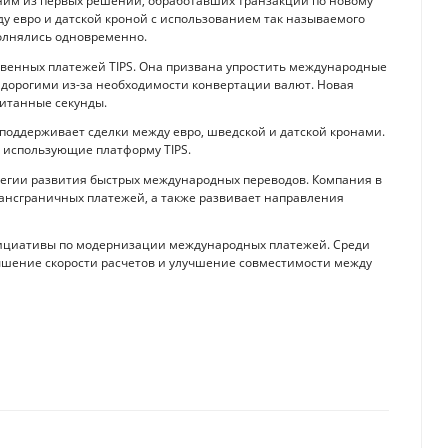
дним из первых решений, обработавших транзакции по новому
у евро и датской кроной с использованием так называемого
олнялись одновременно.
овенных платежей TIPS. Она призвана упростить международные
 дорогими из-за необходимости конвертации валют. Новая
читанные секунды.
 поддерживает сделки между евро, шведской и датской кронами.
, использующие платформу TIPS.
ратегии развития быстрых международных переводов. Компания в
рансграничных платежей, а также развивает направления
инициативы по модернизации международных платежей. Среди
ышение скорости расчетов и улучшение совместимости между