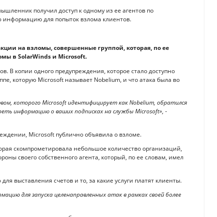
мышленник получил доступ к одному из ее агентов по
ю информацию для попыток взлома клиентов.
кции на взломы, совершенные группой, которая, по ее
ы в SolarWinds и Microsoft.
ов. В копии одного предупреждения, которое стало доступно
пе, которую Microsoft называет Nobelium, и что атака была во
вом, которого Microsoft идентифицирует как Nobelium, обратился
еть информацию о ваших подписках на службы Microsoft», -
реждении, Microsoft публично объявила о взломе.
рая скомпрометировала небольшое количество организаций,
ороны своего собственного агента, который, по ее словам, имел
для выставления счетов и то, за какие услуги платят клиенты.
мацию для запуска целенаправленных атак в рамках своей более