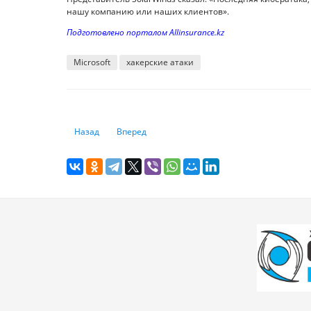
нашу компанию или наших клиентов».
Подготовлено порталом Allinsurance.kz
Microsoft
хакерские атаки
Предыдущий: Европейским банкам рекомендуют объедин
Следующий: Эксперт обнаружил баги NFC, по
Назад
Вперед