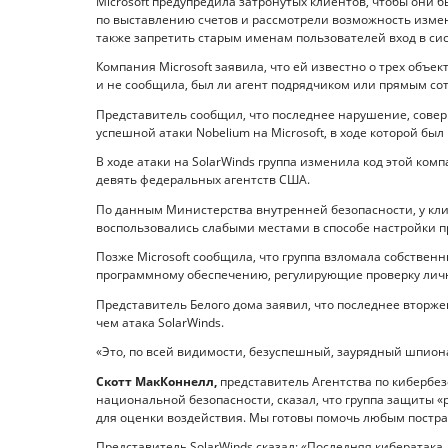
Microsoft предупредила затронутых клиентов, чтобы он
по выставлению счетов и рассмотрели возможность измен
также запретить старым именам пользователей вход в сис
Компания Microsoft заявила, что ей известно о трех объ
и не сообщила, был ли агент подрядчиком или прямым со
Представитель сообщил, что последнее нарушение, сов
успешной атаки Nobelium на Microsoft, в ходе которой бы
В ходе атаки на SolarWinds группа изменила код этой комп
девять федеральных агентств США.
По данным Министерства внутренней безопасности, у кли
воспользовались слабыми местами в способе настройки пр
Позже Microsoft сообщила, что группа взломала собствен
программному обеспечению, регулирующие проверку лично
Представитель Белого дома заявил, что последнее вторж
чем атака SolarWinds.
«Это, по всей видимости, безуспешный, заурядный шпиона
Скотт МакКоннелл,
представитель Агентства по кибербе
национальной безопасности, сказал, что группа защиты 
для оценки воздействия. Мы готовы помочь любым постр
Представитель SolarWinds сказал: «Последняя кибератака,