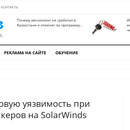
КОНТАКТЫ
Почему автолизинг не сработал в
И
Казахстане и отменят ли программу...
м
ч
РЕКЛАМА НА САЙТЕ
ОБУЧЕНИЕ
новую уязвимость при
керов на SolarWinds