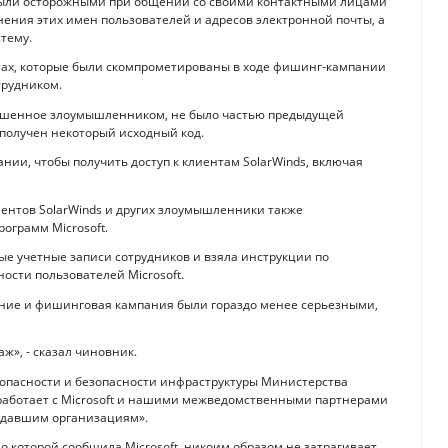
и были осторожными при общении со своими контактными лицами
ения этих имен пользователей и адресов электронной почты, а
тему.
ектах, которые были скомпрометированы в ходе фишинг-кампании
трудником.
ершенное злоумышленником, не было частью предыдущей
л получен некоторый исходный код.
ании, чтобы получить доступ к клиентам SolarWinds, включая
ентов SolarWinds и других злоумышленники также
ограмм Microsoft.
ные учетные записи сотрудников и взяла инструкции по
сти пользователей Microsoft.
ение и фишинговая кампания были гораздо менее серьезными,
ж», - сказал чиновник.
зопасности и безопасности инфраструктуры Министерства
«работает с Microsoft и нашими межведомственными партнерами
адавшим организациям».
 о которой сообщила Microsoft, никоим образом не затрагивает