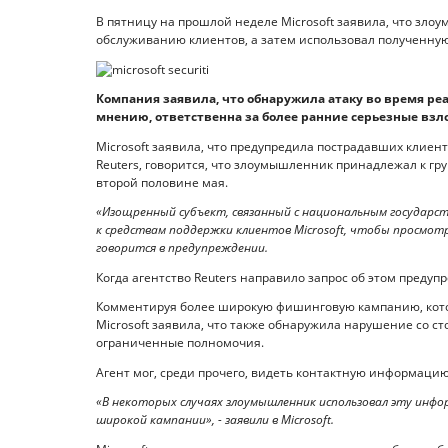
В пятницу на прошлой неделе Microsoft заявила, что злоу
обслуживанию клиентов, а затем использовал полученну
Компания заявила, что обнаружила атаку во время реа
мнению, ответственна за более ранние серьезные взлом
Microsoft заявила, что предупредила пострадавших клиент
Reuters, говорится, что злоумышленник принадлежал к груп
второй половине мая.
«Изощренный субъект, связанный с национальным государст
к средствам поддержки клиентов Microsoft, чтобы просмотр
говорится в предупреждении.
Когда агентство Reuters направило запрос об этом предуп
Комментируя более широкую фишинговую кампанию, кото
Microsoft заявила, что также обнаружила нарушение со ст
ограниченные полномочия.
Агент мог, среди прочего, видеть контактную информацию 
«В некоторых случаях злоумышленник использовал эту инфор
широкой кампании», - заявили в Microsoft.