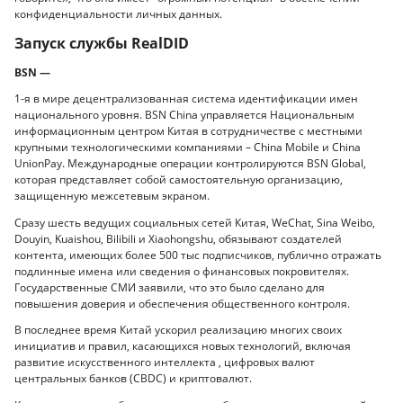
конфиденциальности личных данных.
Запуск службы RealDID
BSN —
1-я в мире децентрализованная система идентификации имен
национального уровня. BSN China управляется Национальным
информационным центром Китая в сотрудничестве с местными
крупными технологическими компаниями – China Mobile и China
UnionPay. Международные операции контролируются BSN Global,
которая представляет собой самостоятельную организацию,
защищенную межсетевым экраном.
Сразу шесть ведущих социальных сетей Китая, WeChat, Sina Weibo,
Douyin, Kuaishou, Bilibili и Xiaohongshu, обязывают создателей
контента, имеющих более 500 тыс подписчиков, публично отражать
подлинные имена или сведения о финансовых покровителях.
Государственные СМИ заявили, что это было сделано для
повышения доверия и обеспечения общественного контроля.
В последнее время Китай ускорил реализацию многих своих
инициатив и правил, касающихся новых технологий, включая
развитие искусственного интеллекта , цифровых валют
центральных банков (CBDC) и криптовалют.