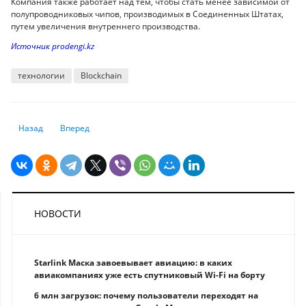
Компания также работает над тем, чтобы стать менее зависимой от
полупроводниковых чипов, производимых в Соединенных Штатах,
путем увеличения внутреннего производства.
Источник prodengi.kz
технологии
Blockchain
Предыдущий: Как использовать телефон в качестве веб-камеры
Следующий: Человечество предупредили о "восстании маш
Назад
Вперед
НОВОСТИ
Starlink Маска завоевывает авиацию: в каких
авиакомпаниях уже есть спутниковый Wi-Fi на борту
6 млн загрузок: почему пользователи переходят на