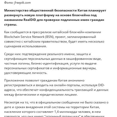
Фото: freepik.com
Министерство общественной безопасности Китая планирует
развернуть новую платформу на основе блокчейна под
названием RealDID для проверки подлинных имен граждан
страны.
Как сообщается в прессрелизе китайской блокчейн-компании
Blockchain Service Network (BSN), проект, запланированный
совместно с китайским правительством, будет иметь несколько
сценариев использования.
Среди них: подтверждение реального имени, защита и
сертификация персональных данных в зашифрованном виде,
частные логины, бизнес-идентификация, услуги по выдаче
персональных сертификатов и информационные ваучеры,
удостоверяющие личность.
Приложение позволит гражданам Китая анонимно
регистрироваться и входить на онлайн-порталы, используя DID-
адреса, что обеспечит конфиденциальность транзакций и данных
между физическими и юридическими лицами.
Несмотря на то, что в официальном сообщении не было сказано о
дате и сроках внедрения этой системы на территории Китая,
население которого составляет 1,4 миллиарда человек, в нем
говорится, что она имеет "огромный потенциал" в обеспечении