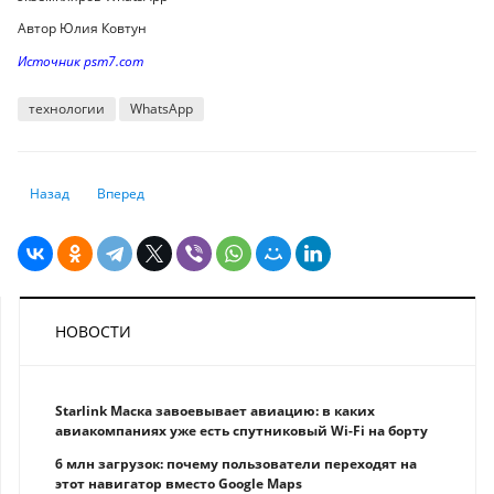
Автор Юлия Ковтун
Источник psm7.com
технологии
WhatsApp
Предыдущий: Один из крупнейших техногигантов рекордно подорожа
Следующий: Apple, как сообщается, пытается внедрить иску
Назад
Вперед
НОВОСТИ
Starlink Маска завоевывает авиацию: в каких
авиакомпаниях уже есть спутниковый Wi-Fi на борту
6 млн загрузок: почему пользователи переходят на
этот навигатор вместо Google Maps