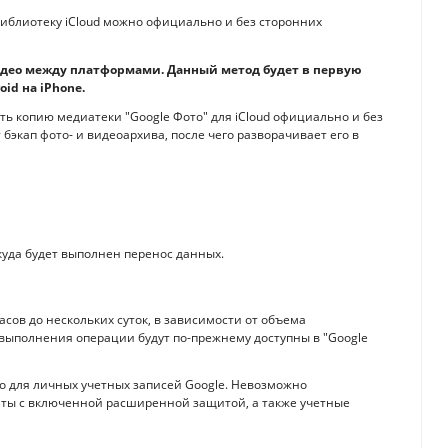
 библиотеку iCloud можно официально и без сторонних
видео между платформами. Данный метод будет в первую
id на iPhone.
ь копию медиатеки "Google Фото" для iCloud официально и без
бэкап фото- и видеоархива, после чего разворачивает его в
, куда будет выполнен перенос данных.
асов до нескольких суток, в зависимости от объема
 выполнения операции будут по-прежнему доступны в "Google
о для личных учетных записей Google. Невозможно
нты с включенной расширенной защитой, а также учетные