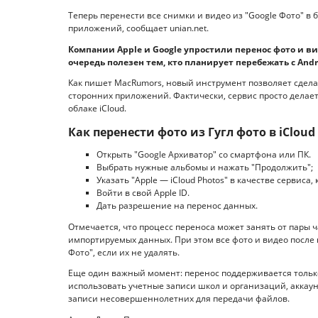
Теперь перенести все снимки и видео из "Google Фото" в
приложений, сообщает unian.net.
Компании Apple и Google упростили перенос фото и 
очередь полезен тем, кто планирует перебежать с Andro
Как пишет MacRumors, новый инструмент позволяет сделат
сторонних приложений. Фактически, сервис просто делает 
облаке iCloud.
Как перенести фото из Гугл фото в iCloud
Открыть "Google Архиватор" со смартфона или ПК.
Выбрать нужные альбомы и нажать "Продолжить";
Указать "Apple — iCloud Photos" в качестве сервиса
Войти в свой Apple ID.
Дать разрешение на перенос данных.
Отмечается, что процесс переноса может занять от пары ч
импортируемых данных. При этом все фото и видео после
Фото", если их не удалять.
Еще один важный момент: перенос поддерживается тольк
использовать учетные записи школ и организаций, аккау
записи несовершеннолетних для передачи файлов.