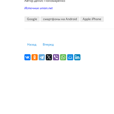
Автор Денис Пономаренко
Источник unian.net
Google
смартфоны на Android
Apple iPhone
Предыдущий: Ваш Chrome – шпион Google? Раскрыта не
Следующий: В последней версии Windows 11 ст
Назад
Вперед