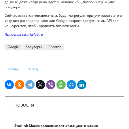
данных, даже когда речь идет о, казалось бы, базовых функциях
браузера.
Сейчас остается неизвестным, будут ли регуляторы учитывать это в
текущих расследованиях или Google откроет доступ к этим API для
конкурентов, чтобы уравнять возможности.
Источник securitylab.ru
Google
браузеры
Chrome
Предыдущий: Определен смартфон с самой живучей батареей – это не
Следующий: Перенос фото с Android-смартфона на iPhone си
Назад
Вперед
НОВОСТИ
Starlink Маска завоевывает авиацию: в каких