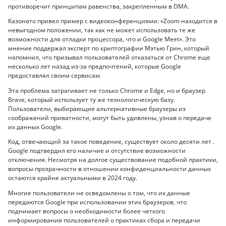
противоречит принципам равенства, закрепленным в DMA.
Казонато привел пример с видеоконференциями: «Zoom находится в
невыгодном положении, так как не может использовать те же
возможности для отладки процессора, что и Google Meet». Это
мнение поддержал эксперт по криптографии Мэтью Грин, который
напомнил, что призывал пользователей отказаться от Chrome еще
несколько лет назад из-за предпочтений, которые Google
предоставлял своим сервисам.
Эта проблема затрагивает не только Chrome и Edge, но и браузер
Brave, который использует ту же технологическую базу.
Пользователи, выбирающие альтернативные браузеры из
соображений приватности, могут быть удивлены, узнав о передаче
их данных Google.
Код, отвечающий за такое поведение, существует около десяти лет .
Google подтвердил его наличие и отсутствие возможности
отключения. Несмотря на долгое существование подобной практики,
вопросы прозрачности в отношении конфиденциальности данных
остаются крайне актуальными в 2024 году.
Многие пользователи не осведомлены о том, что их данные
передаются Google при использовании этих браузеров, что
поднимает вопросы о необходимости более четкого
информирования пользователей о практиках сбора и передачи