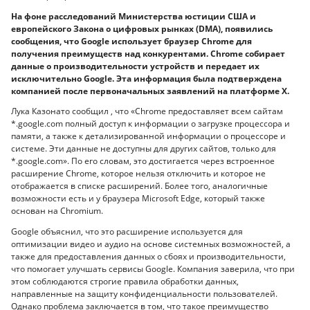
На фоне расследований Министерства юстиции США и
европейского Закона о цифровых рынках (DMA), появились
сообщения, что Google использует браузер Chrome для
получения преимуществ над конкурентами. Chrome собирает
данные о производительности устройств и передает их
исключительно Google. Эта информация была подтверждена
компанией после первоначальных заявлений на платформе X.
Лука Казонато сообщил , что «Chrome предоставляет всем сайтам
*.google.com полный доступ к информации о загрузке процессора и
памяти, а также к детализированной информации о процессоре и
системе. Эти данные не доступны для других сайтов, только для
*.google.com». По его словам, это достигается через встроенное
расширение Chrome, которое нельзя отключить и которое не
отображается в списке расширений. Более того, аналогичные
возможности есть и у браузера Microsoft Edge, который также
основан на Chromium.
Google объяснил, что это расширение используется для
оптимизации видео и аудио на основе системных возможностей, а
также для предоставления данных о сбоях и производительности,
что помогает улучшать сервисы Google. Компания заверила, что при
этом соблюдаются строгие правила обработки данных,
направленные на защиту конфиденциальности пользователей.
Однако проблема заключается в том, что такое преимущество