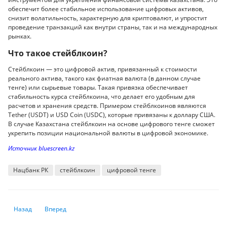
обеспечит более стабильное использование цифровых активов,
снизит волатильность, характерную для криптовалют, и упростит
проведение транзакций как внутри страны, так и на международных
рынках.
Что такое стейблкоин?
Стейблкоин — это цифровой актив, привязанный к стоимости
реального актива, такого как фиатная валюта (в данном случае
тенге) или сырьевые товары. Такая привязка обеспечивает
стабильность курса стейблкоина, что делает его удобным для
расчетов и хранения средств. Примером стейблкоинов являются
Tether (USDT) и USD Coin (USDC), которые привязаны к доллару США.
В случае Казахстана стейблкоин на основе цифрового тенге сможет
укрепить позиции национальной валюты в цифровой экономике.
Источник bluescreen.kz
Нацбанк РК
стейблкоин
цифровой тенге
Предыдущий: XRP могут включить в криптовалютный резерв США
Следующий: OKX и Crypto.com получили полные лицензии M
Назад
Вперед