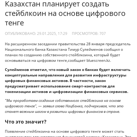
Казахстан планирует создать
стейблкоин на основе цифрового
тенге
ОПУБЛИКОВАНО: 29.01.2025, 17:29
ПРОСМОТРОВ:
707
На расширенном заседании правительства 28 января председатель
Национального банка Казахстана Тимур Сулейменов сообщил о
планах по созданию собственного стейблкоина, который будет
основываться на цифровом тенге,сообщает bluescreen.kz.
Сулейменов отметил, что новый закон о банках будет включать
концептуальные направления для развития инфраструктуры
цифровых финансовых активов. В частности, закон
предусматривает использование смарт-контрактов для
токенизации активов и цифровизации финансовых сервисов.
"Мы проработаем создание собственного стейблкоина на основе
цифрового тенге", — заявил глава Нацбанка, подчеркивая, что это
станет важным шагом в развитии цифровых финансов в стране.
Что это значит?
Появление стейблкоина на основе цифрового тенге может стать
инструментом для укрепления финансовой системы Казахстана. Это