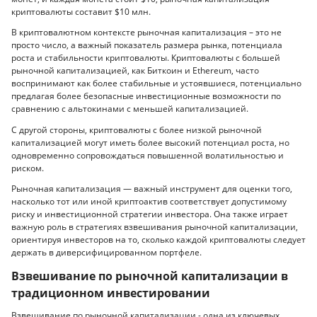
криптовалюты составит $10 млн.
В криптовалютном контексте рыночная капитализация – это не
просто число, а важный показатель размера рынка, потенциала
роста и стабильности криптовалюты. Криптовалюты с большей
рыночной капитализацией, как Биткоин и Ethereum, часто
воспринимают как более стабильные и устоявшиеся, потенциально
предлагая более безопасные инвестиционные возможности по
сравнению с альтокинами с меньшей капитализацией.
С другой стороны, криптовалюты с более низкой рыночной
капитализацией могут иметь более высокий потенциал роста, но
одновременно сопровождаться повышенной волатильностью и
риском.
Рыночная капитализация — важный инструмент для оценки того,
насколько тот или иной криптоактив соответствует допустимому
риску и инвестиционной стратегии инвестора. Она также играет
важную роль в стратегиях взвешивания рыночной капитализации,
ориентируя инвесторов на то, сколько каждой криптовалюты следует
держать в диверсифицированном портфеле.
Взвешивание по рыночной капитализации в
традиционном инвестировании
Взвешивание по рыночной капитализации - одна из ключевых