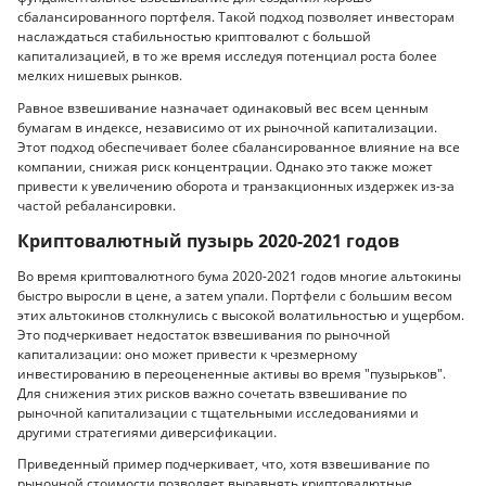
сбалансированного портфеля. Такой подход позволяет инвесторам
наслаждаться стабильностью криптовалют с большой
капитализацией, в то же время исследуя потенциал роста более
мелких нишевых рынков.
Равное взвешивание назначает одинаковый вес всем ценным
бумагам в индексе, независимо от их рыночной капитализации.
Этот подход обеспечивает более сбалансированное влияние на все
компании, снижая риск концентрации. Однако это также может
привести к увеличению оборота и транзакционных издержек из-за
частой ребалансировки.
Криптовалютный пузырь 2020-2021 годов
Во время криптовалютного бума 2020-2021 годов многие альтокины
быстро выросли в цене, а затем упали. Портфели с большим весом
этих альтокинов столкнулись с высокой волатильностью и ущербом.
Это подчеркивает недостаток взвешивания по рыночной
капитализации: оно может привести к чрезмерному
инвестированию в переоцененные активы во время "пузырьков".
Для снижения этих рисков важно сочетать взвешивание по
рыночной капитализации с тщательными исследованиями и
другими стратегиями диверсификации.
Приведенный пример подчеркивает, что, хотя взвешивание по
рыночной стоимости позволяет выравнять криптовалютные