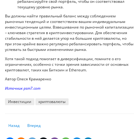
ребалансируйте свой портфель, чтобы он соответствовал
текущему уровню рынка.
Вы должны найти правильный баланс между соблюдением
рыночных тенденций и соответствием вашим индивидуальным
инвестиционным целям. Взвешивание по рыночной капитализации
– ключевая стратегия в криптоинвестировании. Для обеспечения
стабильности в ней делается упор на большие криптовалюты, но
при этом крайне важно регулярно ребалансировать портфель, чтобы
успевать за быстрыми изменениями рынка.
Хотя такой подход помогает в диверсификации, помните о его
ограничениях, особенно с точки зрения зависимости от основных
криптовалют, таких как Биткоин и Ethereum.
Автор Олеся Крамаренко
Источник psm7.com
Инвестиции
криптовалюты
Предыдущий: Почему Казахстан не смог стать одним из центров мир
Следующий: Биткоин по $85 000: Али Мартинес дал новый 
Назад
Вперед