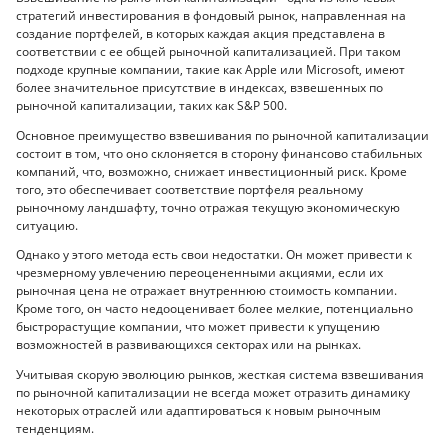
стратегий инвестирования в фондовый рынок, направленная на
создание портфелей, в которых каждая акция представлена ​​в
соответствии с ее общей рыночной капитализацией. При таком
подходе крупные компании, такие как Apple или Microsoft, имеют
более значительное присутствие в индексах, взвешенных по
рыночной капитализации, таких как S&P 500.
Основное преимущество взвешивания по рыночной капитализации
состоит в том, что оно склоняется в сторону финансово стабильных
компаний, что, возможно, снижает инвестиционный риск. Кроме
того, это обеспечивает соответствие портфеля реальному
рыночному ландшафту, точно отражая текущую экономическую
ситуацию.
Однако у этого метода есть свои недостатки. Он может привести к
чрезмерному увлечению переоцененными акциями, если их
рыночная цена не отражает внутреннюю стоимость компании.
Кроме того, он часто недооценивает более мелкие, потенциально
быстрорастущие компании, что может привести к упущению
возможностей в развивающихся секторах или на рынках.
Учитывая скорую эволюцию рынков, жесткая система взвешивания
по рыночной капитализации не всегда может отразить динамику
некоторых отраслей или адаптироваться к новым рыночным
тенденциям.