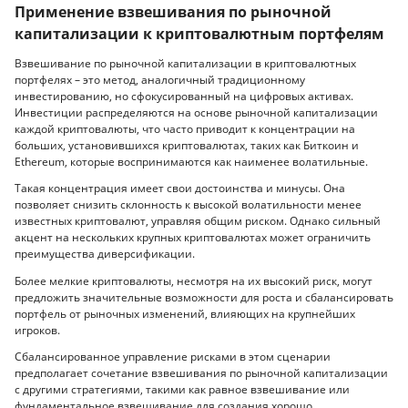
Применение взвешивания по рыночной
капитализации к криптовалютным портфелям
Взвешивание по рыночной капитализации в криптовалютных
портфелях – это метод, аналогичный традиционному
инвестированию, но сфокусированный на цифровых активах.
Инвестиции распределяются на основе рыночной капитализации
каждой криптовалюты, что часто приводит к концентрации на
больших, установившихся криптовалютах, таких как Биткоин и
Ethereum, которые воспринимаются как наименее волатильные.
Такая концентрация имеет свои достоинства и минусы. Она
позволяет снизить склонность к высокой волатильности менее
известных криптовалют, управляя общим риском. Однако сильный
акцент на нескольких крупных криптовалютах может ограничить
преимущества диверсификации.
Более мелкие криптовалюты, несмотря на их высокий риск, могут
предложить значительные возможности для роста и сбалансировать
портфель от рыночных изменений, влияющих на крупнейших
игроков.
Сбалансированное управление рисками в этом сценарии
предполагает сочетание взвешивания по рыночной капитализации
с другими стратегиями, такими как равное взвешивание или
фундаментальное взвешивание для создания хорошо