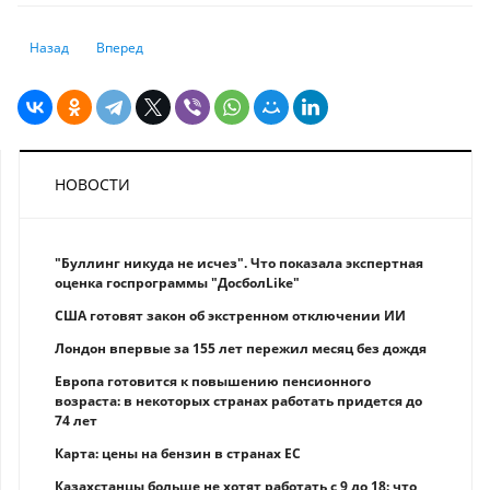
Предыдущий: Готов ли Казахстан стать международным аэрохабом
Следующий: Что нужно знать казахстанцам про налог на тр
Назад
Вперед
НОВОСТИ
"Буллинг никуда не исчез". Что показала экспертная
оценка госпрограммы "ДосболLike"
США готовят закон об экстренном отключении ИИ
Лондон впервые за 155 лет пережил месяц без дождя
Европа готовится к повышению пенсионного
возраста: в некоторых странах работать придется до
74 лет
Карта: цены на бензин в странах ЕС
Казахстанцы больше не хотят работать с 9 до 18: что