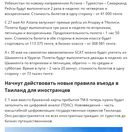
Узбекистан по новому направлению Астана – Туркестан – Самарканд.
Рейсы будут выполняться 2 раза в неделю: по четвергам и
воскресеньям. Стоимость билетов в одну сторону – от 41 000 тенге.
С 27 мая Air Astana запускает прямые рейсы из Атырау в Тбилиси.
Полеты будут выполняться три раза в неделю по вторникам,
пятницам и воскресеньям. Продолжительность полета – 1 час 50
мин. Стоимость билета в обе стороны в эконом-классе будет
стартовать от 113 375 тенге, в бизнес-классе – от 308 081 тенге.
А с 30 мая на самолетах авиакомпании SCAT можно будет улететь из
Шымкента в Урумчи. Полеты будут выполняться дважды в неделю: из
Шымкента по вторникам и пятницам, обратно — по средам и
субботам. Время в пути – 2 часа 20 минут, стоимость билетов в одну
сторону – от 73 тысяч тенге.
Начнут действовать новые правила въезда в
Таиланд для иностранцев
С 1 мая вместо бумажной карты прибытия TM.6 теперь нужно будет
заполнить ее цифровой аналог (TDAC). Нововведение – часть
масштабной цифровизации государственных сервисов Таиланда.
Оно распространяется на всех иностранных граждан: от туристов до
бизнес-путешественников.