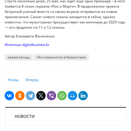
Спустя несколько дней, 25 мая, нас ждет еще одна премьера – в сети
появится 8 сезон сериала «Рик и Морти». В продолжении проекта
безумный ученый вместе со своим внуком отправится на новые
приключения. Сюжет нового сезона находится в тайне, однако
известно, что мультсериал просуществует как минимум до 2029 года
— его продлили на 11 и 12 сезоны.
Автор Елизавета Филоненко
Источник digitalbusiness.kz
казахстанцы
Что изменится в Казахстане
Предыдущий: Летать без родителей могут дети через Kaspi Travel
Следующий: Квест "подтверди свою нищету": почему от ма
Назад
Вперед
НОВОСТИ