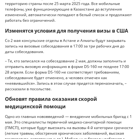
территорию страны после 25 марта 2025 года. Все мобильные
телефоны, уже функционирующие в Казахстане до вступления
изменений, автоматически попадают в белый список и продолжают
работать без ограничений.
Изменятся условия для получения визы в США
Со 2 мая консульские отделы в Астане и Алматы будут закрывать
запись на визовые собеседования в 17:00 за три рабочих дня до
даты собеседования.
– Те, кто записался на собеседование 2 мая, должны заполнить и
отправить визовую информацию в форме DS-160 не позднее 17:00
28 апреля. Если форма DS-160 не соответствует требованиям,
собеседование будет отменено, а человек отмечен как
«неявившийся». Запись в этом случае придется переназначать, –
рассказали в посольстве.
Обновят правила оказания скорой
медицинской помощи
Одно из главных нововведений — внедрение мобильных бригад с 1
мая. Это специалисты первичной медико-санитарной помощи
(ПМСП), которые будут выезжать на вызовы 4-й категории срочности
(легкие травмы, обострения хронических заболеваний, высокая
температура, гипертония и др.). Мобильные бригады работают с