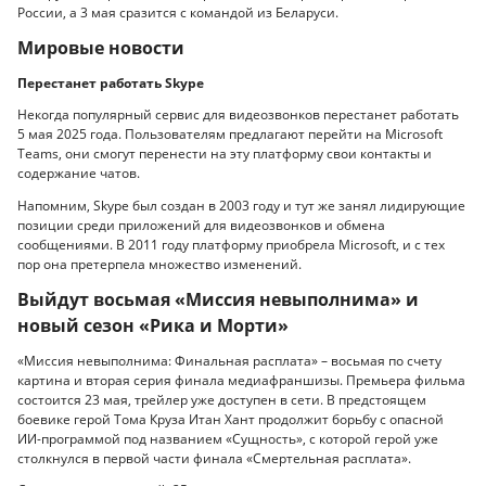
России, а 3 мая сразится с командой из Беларуси.
Мировые новости
Перестанет работать Skype
Некогда популярный сервис для видеозвонков перестанет работать
5 мая 2025 года. Пользователям предлагают перейти на Microsoft
Teams, они смогут перенести на эту платформу свои контакты и
содержание чатов.
Напомним, Skype был создан в 2003 году и тут же занял лидирующие
позиции среди приложений для видеозвонков и обмена
сообщениями. В 2011 году платформу приобрела Microsoft, и с тех
пор она претерпела множество изменений.
Выйдут восьмая «Миссия невыполнима» и
новый сезон «Рика и Морти»
«Миссия невыполнима: Финальная расплата» – восьмая по счету
картина и вторая серия финала медиафраншизы. Премьера фильма
состоится 23 мая, трейлер уже доступен в сети. В предстоящем
боевике герой Тома Круза Итан Хант продолжит борьбу с опасной
ИИ-программой под названием «Сущность», с которой герой уже
столкнулся в первой части финала «Смертельная расплата».