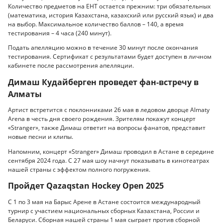
Количество предметов на ЕНТ остается прежним: три обязательных
(математика, история Казахстана, казахский или русский язык) и два
на выбор. Максимальное количество баллов – 140, а время
тестирования – 4 часа (240 минут).
Подать апелляцию можно в течение 30 минут после окончания
тестирования. Сертификат с результатами будет доступен в личном
кабинете после рассмотрения апелляции.
Димаш Кудайберген проведет фан-встречу в
Алматы
Артист встретится с поклонниками 26 мая в ледовом дворце Almaty
Arena в честь дня своего рождения. Зрителям покажут концерт
«Stranger», также Димаш ответит на вопросы фанатов, представит
новые песни и клипы.
Напомним, концерт «Stranger» Димаш проводил в Астане в середине
сентября 2024 года. С 27 мая шоу начнут показывать в кинотеатрах
нашей страны с эффектом полного погружения.
Пройдет Qazaqstan Hockey Open 2025
С 1 по 3 мая на Барыс Арене в Астане состоится международный
турнир с участием национальных сборных Казахстана, России и
Беларуси. Сборная нашей страны 1 мая сыграет против сборной