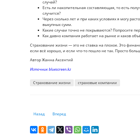
случай?
Есть ли накопительная составляющая, то есть получ
случится?
Через сколько лет и при каких условиях я могу рас
выкупных сумм.
Какие случаи точно не покрываются? Попросите пе
Как давно компания работает на рынке и каков объ
Страхование жизни — это не ставка на плохое. Это финан
если всё хорошо, и если что-то пошло не так. Просто боль
Автор Жанна Аксентий
Источник bluescreen.kz
Страхование жизни
страховые компании
Предыдущий: О риске завоза хантавируса в Казахстан в
Следующий: Врач рассказала о “странном виру
Назад
Вперед