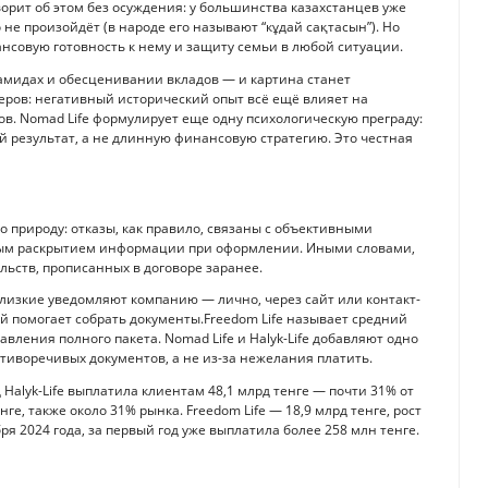
орит об этом без осуждения: у большинства казахстанцев уже
 не произойдёт (в народе его называют “кұдай сақтасын”). Но
ансовую готовность к нему и защиту семьи в любой ситуации.
амидах и обесценивании вкладов — и картина станет
ьеров: негативный исторический опыт всё ещё влияет на
. Nomad Life формулирует еще одну психологическую преграду:
ый результат, а не длинную финансовую стратегию. Это честная
о природу: отказы, как правило, связаны с объективными
ым раскрытием информации при оформлении. Иными словами,
ельств, прописанных в договоре заранее.
 близкие уведомляют компанию — лично, через сайт или контакт-
й помогает собрать документы.Freedom Life называет средний
вления полного пакета. Nomad Life и Halyk-Life добавляют одно
отиворечивых документов, а не из-за нежелания платить.
Halyk-Life выплатила клиентам 48,1 млрд тенге — почти 31% от
нге, также около 31% рынка. Freedom Life — 18,9 млрд тенге, рост
ря 2024 года, за первый год уже выплатила более 258 млн тенге.