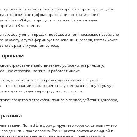
то сегодня клиент может начать формировать страховую защиту,
иводит конкретные цифры: страхование от критических
 детей и от 264 долларов для взрослых. Страховка для
крытии в 3 млн тенге.
 том, доступен ли продукт вообще, а в том, насколько правильно
ку на учёбу, другой формирует пенсионный резерв, третий хочет
шение с разным уровнем взноса.
и пропали
ковое страхование действительно устроено по принципу:
тельное страхование жизни работает иначе.
имах одновременно. Если происходит страховой случай —
о — по окончании срока клиент получает накопленную сумму с
итии до конца договора средства не сгорают.
скают: средства в страховом полисе в период действия договора,
е.
траховка
е задачи. Nomad Life формулирует это коротко: депозит — это
 про деньги и про человека. Разница становится очевидной в
рудоспособность, депозит ограничен накопленной суммой.