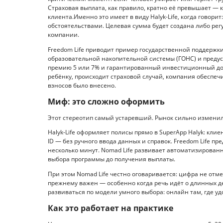
Страховая выплата, как правило, кратно её превышает — 
клиента.Именно это имеет в виду Halyk-Life, когда говори
обстоятельствами. Целевая сумма будет создана либо ре
компании.
Freedom Life приводит пример государственной поддержки
образовательной накопительной системы (ГОНС) и предус
премию 5 или 7% и гарантированный инвестиционный дохо
ребёнку, происходит страховой случай, компания обеспечи
взносов было внесено.
Миф: это сложно оформить
Этот стереотип самый устаревший. Рынок сильно изменил
Halyk-Life оформляет полисы прямо в SuperApp Halyk: кли
ID — без ручного ввода данных и справок. Freedom Life п
несколько минут. Nomad Life развивает автоматизированну
выбора программы до получения выплаты.
При этом Nomad Life честно оговаривается: цифра не отм
прежнему важен — особенно когда речь идёт о длинных де
развиваться по модели умного выбора: онлайн там, где уд
Как это работает на практике