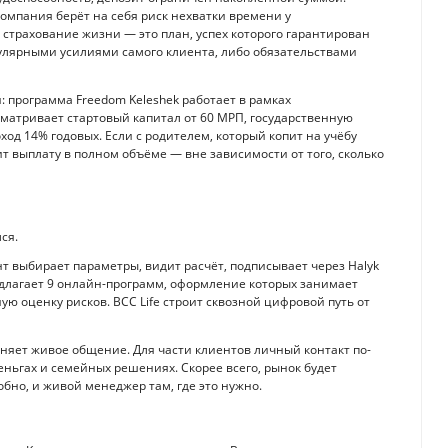
компания берёт на себя риск нехватки времени у
т: страхование жизни — это план, успех которого гарантирован
гулярными усилиями самого клиента, либо обязательствами
: программа Freedom Keleshek работает в рамках
матривает стартовый капитал от 60 МРП, государственную
д 14% годовых. Если с родителем, который копит на учёбу
т выплату в полном объёме — вне зависимости от того, сколько
ся.
ент выбирает параметры, видит расчёт, подписывает через Halyk
редлагает 9 онлайн-программ, оформление которых занимает
ю оценку рисков. BCC Life строит сквозной цифровой путь от
еняет живое общение. Для части клиентов личный контакт по-
ньгах и семейных решениях. Скорее всего, рынок будет
обно, и живой менеджер там, где это нужно.