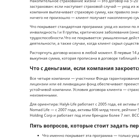
Накопительное страхование жизни — это договор на 5–20 л
застрахован: если наступает страховой случай — уход из
компания выплачивает страховую сумму, как правило зн
ничего не произошло — клиент получает накопленную су
Что покрывает стандартная программа: уход из жизни по 
инвалидность I и II группы, критические заболевания (он
трудоспособности.Что не покрывается: умышленные дейст
деятельности, а также случаи, когда клиент скрыл суще
Расторгнуть договор можно в любой момент. В первые 14
выкупная сумма, которая прописана в договоре таблицей 
Что с деньгами, если компания закроетс
Все четыре компании — участники Фонда гарантирования
лицензии или её ликвидации фонд обеспечивает преемств
устойчивой компании. Условия договора клиента — страх
неизменными.
Для ориентира: Halyk-Life работает с 2005 года, её акти
Nomad Life — с 2007 года, активы 606 млрд тенге, рейтинг
Holding Corp и работает под этим брендом более 7 лет. BCC
Пять вопросов, которые стоит задать п
Что именно покрывает эта программа — только ухо