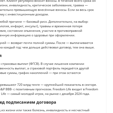
ет. Клиент регулярно вносит взносы. В течение всего срока он
 жизни, инвалидность, критическое заболевание, травма —
ачительно превышающую внесённые взносы. Если за весь срок
мму с инвестиционным доходом.
любой причине — базовый риск. Дополнительно, на выбор:
кология, инфаркт, инсульт), травмы и временная потеря
вия, состояние опьянения, участие в противоправной
ственную информацию о здоровье при оформлении.
 дней — возврат почти полной суммы. После — выплачивается
на каждый год: чем дольше действовал договор, тем она выше.
я
 страховых выплат (ФГСВ). В случае лишения компании
енность выплат, а страховой портфель передаётся другой
овые суммы, график накоплений — при этом остаются
вы превышают 720 млрд тенге — крупнейший показатель в секторе.
 S&P BBB- с позитивным прогнозом. Freedom Life входит в Freedom
 Life — самый молодой игрок, на рынке с декабря 2024 года.
еред подписанием договора
д из жизни или также болезнь, инвалидность и несчастный