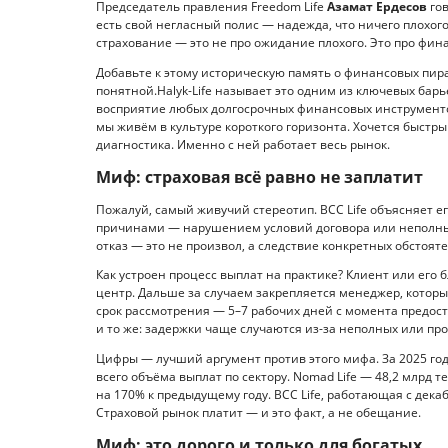
Председатель правления Freedom Life
Азамат Ердесов
гов
есть свой негласный полис — надежда, что ничего плохого
страхование — это не про ожидание плохого. Это про фин
Добавьте к этому историческую память о финансовых пир
понятной.Halyk-Life называет это одним из ключевых бар
восприятие любых долгосрочных финансовых инструментов
мы живём в культуре короткого горизонта. Хочется быстр
диагностика. Именно с ней работает весь рынок.
Миф: страховая всё равно не заплатит
Пожалуй, самый живучий стереотип. BCC Life объясняет ег
причинами — нарушением условий договора или неполн
отказ — это не произвол, а следствие конкретных обстоят
Как устроен процесс выплат на практике? Клиент или его
центр. Дальше за случаем закрепляется менеджер, которы
срок рассмотрения — 5–7 рабочих дней с момента предоста
и то же: задержки чаще случаются из-за неполных или пр
Цифры — лучший аргумент против этого мифа. За 2025 год 
всего объёма выплат по сектору. Nomad Life — 48,2 млрд те
на 170% к предыдущему году. BCC Life, работающая с декаб
Страховой рынок платит — и это факт, а не обещание.
Миф: это дорого и только для богатых