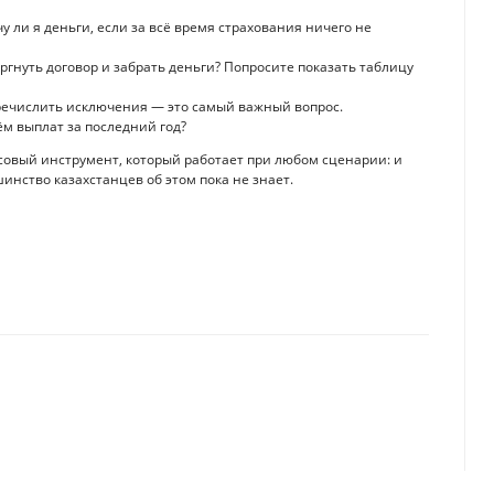
у ли я деньги, если за всё время страхования ничего не
торгнуть договор и забрать деньги? Попросите показать таблицу
речислить исключения — это самый важный вопрос.
ём выплат за последний год?
совый инструмент, который работает при любом сценарии: и
шинство казахстанцев об этом пока не знает.
ысказались в Минздраве
се“, на который жалуются казахстанцы