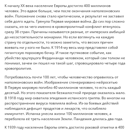
К началу ХХ века население Европы достигло 400 миллионов
человек. Это вдвое больше, чем после окончания наполеоновских
войн. Положение снова стало критическим, и результат не заставил
себя долго ждать. Грянула Первая мировая война. До сих пор сложно
сказать, из-за чего именно в кровопролитный конфликт втянулось
сразу 38 стран. Причины называются разные, от имперских амбиций
до несостоятельности монархии. Но если взглянуть на каждую
страну по отдельности, то можно заметить, что веских причин
воевать ни у кого не было. К 1914-му весь мир представлял собой
гигантскую пороховую бочку. И такое пустяковое событие, как
убийство эрцгерцога Фердинанда человеком, который сам толком не
понимал, зачем он пошел на такой шаг, спровоцировало четыре года
кровопролития.
Потребовалось почти 100 лет, чтобы человечество оправилось от
наполеоновских войн. Изображение сгенерировано нейросетью
В Первую мировую погибло 40 миллионов человек, то есть каждый
десятый. Но этого показателя безжалостной природе оказалось мало.
В 1918 году мир охватила эпидемия испанского гриппа. Во многом на
распространение вируса повлияла война. Из-за боевых действий
наблюдался дефицит продуктов и лекарств, что ослабляло
иммунитет. Испанка унесла жизни 100 миллионов человек, а
переболела её треть населения Земли. Пандемия длилась два года.
К 1939 году население Европы опять достигло роковой отметки в 400