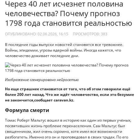
Через 40 лет исчезнет половина
человечества? Почему прогноз
1798 года становится реальностью
ОПУБЛИКОВАНО: 02.06.2026, 16:15
ПРОСМОТРОВ:
383
В последние годы выпуски новостей становятся все тревожнее.
Войны, эпидемии, угрозы ядерной войны. Иногда кажется, что
человечество доживает последние дни.
Изображение сгенерировано нейросетью
Но еще страшнее становится от того, что об этом говорили ещё
более 200 лет назад. Что же ждёт человечество, если это безумие
не закончится,сообщает сaravan.kz.
Формула смерти
Томас Роберт Мальтус вошел в историю как один из первых учёных,
посвятивших жизнь проблеме перенаселения. Сам Мальтус был
священником, жил очень скромно, хотя имел все возможности
разбогатеть. Именно это он и проповедовал в своих трудах. По его