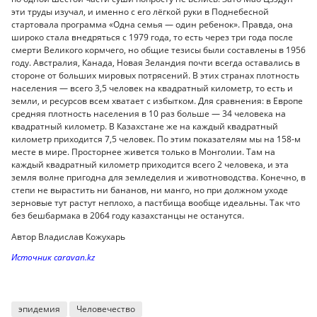
эти труды изучал, и именно с его лёгкой руки в Поднебесной
стартовала программа «Одна семья — один ребенок». Правда, она
широко стала внедряться с 1979 года, то есть через три года после
смерти Великого кормчего, но общие тезисы были составлены в 1956
году. Австралия, Канада, Новая Зеландия почти всегда оставались в
стороне от больших мировых потрясений. В этих странах плотность
населения — всего 3,5 человек на квадратный километр, то есть и
земли, и ресурсов всем хватает с избытком. Для сравнения: в Европе
средняя плотность населения в 10 раз больше — 34 человека на
квадратный километр. В Казахстане же на каждый квадратный
километр приходится 7,5 человек. По этим показателям мы на 158-м
месте в мире. Просторнее живется только в Монголии. Там на
каждый квадратный километр приходится всего 2 человека, и эта
земля волне пригодна для земледелия и животноводства. Конечно, в
степи не вырастить ни бананов, ни манго, но при должном уходе
зерновые тут растут неплохо, а пастбища вообще идеальны. Так что
без бешбармака в 2064 году казахстанцы не останутся.
Автор Владислав Кожухарь
Источник caravan.kz
эпидемия
Человечество