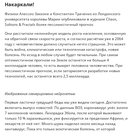
Накаркали!
Физики Алессио Закконе и Константин Траченко из Лондонского
университета королевы Марии опубликовали в журнале Chaos,
Solitons & Fractals более пессимистичный прогноз.
Они рассчитали нелинейную модель роста населения, основанную
на обратной связи скорости роста, и согласно расчётам уже в 2064
году с человечеством должно случиться нечто страшное. Это может
быть война, климатическая или техногенная катастрофа, новая
болезнь. Но исход в любом случае будет печальным. При самом
оптимистичном прогнозе на Земле останется не больше 4
миллиардов человек, то есть вымрет половина человечества. При
пессимистичном прогнозе, если затормозятся разработки новых
технологий, нас останется всего 2,5 миллиарда.
Изображение сгенерировано нейросетью
Первые ласточки грядущей беды мы уже видим сегодня. Достаточно
включить выпуск новостей. По данным ВОЗ, коронавирус унёс жизни
7 миллионов человек. Лихорадка Эбола, после которой выживают
только 10 % заразившихся, уже фиксируется за пределами Африки, и
лекарств от неё нет. Много шума наделал около месяца назад
хантавирус. Пока это только экзотическая болезнь, от которой