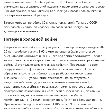
миллионов человек. Это без учёта СССР. В Советском Союзе тогда
отмечался демографический подъем, и население страны составило
170 миллионов. Люди наконец-то выдохнули после Гражданской и
послереволюционной разрухи.
Вторая мировая погубила 80 миллионов жизней. Только в СССР
погибло 26 миллионов человек. Но после этого наступило
долгожданное затишье.
Потери в холодной войне
Теория о маленькой саморегуляции, которая происходит каждые 20-
25 лет, сработала и тут. В 60-е многие страны были втянуты во
вьетнамский конфликт, в 80-е много бед принёс Афганистан, в 90-е
на постсоветском пространстве разгорались локальные гражданские
войны. И это только самые громкие события. Перечисление всех
вооруженных конфликтов заняло бы несколько томов. Нельзя
сбрасывать со счетов и бандитские разборки на территории
бывшего СССР, и увеличение смертности из-за отсутствия
медицинской помощи, роста наркомании и алкоголизма. По
сравнению с застойными восьмидесятыми на постсоветском
пространстве коэффициент смертности вырос в разы и, по самым
скромным подсчетам, экономические реформы убили
приблизительно 10 миллионов человек. Почти как большая война.
При этом на Западе и особенно в США лихие 90-е называют
тучными, и учебники упоминают об этом десятилетии, как об одном