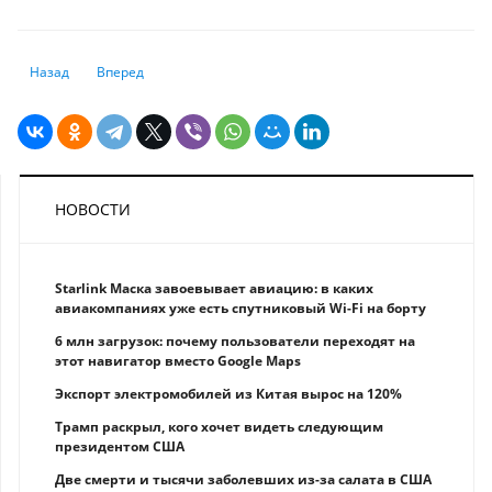
Предыдущий: Новый список бесплатных лекарств и медизделий утверд
Следующий: Что изменится на Аль-Фараби, Тимирязева, Са
Назад
Вперед
НОВОСТИ
Starlink Маска завоевывает авиацию: в каких
авиакомпаниях уже есть спутниковый Wi-Fi на борту
6 млн загрузок: почему пользователи переходят на
этот навигатор вместо Google Maps
Экспорт электромобилей из Китая вырос на 120%
Трамп раскрыл, кого хочет видеть следующим
президентом США
Две смерти и тысячи заболевших из-за салата в США