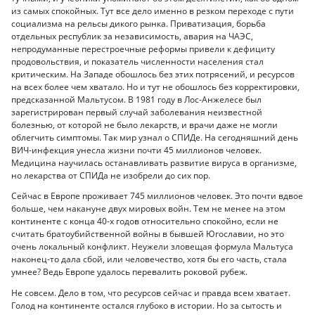
из самых спокойных. Тут все дело именно в резком переходе с пути
социализма на рельсы дикого рынка. Приватизация, борьба
отдельных республик за независимость, авария на ЧАЭС,
непродуманные перестроечные реформы привели к дефициту
продовольствия, и показатель численности населения стал
критическим. На Западе обошлось без этих потрясений, и ресурсов
на всех более чем хватало. Но и тут не обошлось без корректировки,
предсказанной Мальтусом. В 1981 году в Лос-Анжелесе был
зарегистрирован первый случай заболевания неизвестной
болезнью, от которой не было лекарств, и врачи даже не могли
облегчить симптомы. Так мир узнал о СПИДе. На сегодняшний день
ВИЧ-инфекция унесла жизни почти 45 миллионов человек.
Медицина научилась останавливать развитие вируса в организме,
но лекарства от СПИДа не изобрели до сих пор.
Сейчас в Европе проживает 745 миллионов человек. Это почти вдвое
больше, чем накануне двух мировых войн. Тем не менее на этом
континенте с конца 40-х годов относительно спокойно, если не
считать братоубийственной войны в бывшей Югославии, но это
очень локальный конфликт. Неужели зловещая формула Мальтуса
наконец-то дала сбой, или человечество, хотя бы его часть, стала
умнее? Ведь Европе удалось перевалить роковой рубеж.
Не совсем. Дело в том, что ресурсов сейчас и правда всем хватает.
Голод на континенте остался глубоко в истории. Но за сытость и