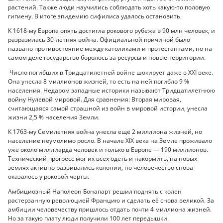
растений. Также люди научились соблюдать хоть какую-то половую
гигиену. В итоге эпидемию сифилиса удалось остановить.
К 1618-му Европа опять достигла рокового рубежа в 90 млн человек, и
разразилась 30-летняя война. Официальной причиной было
названо противостояние между католиками и протестантами, но на
самом деле государство боролось за ресурсы и новые территории.
Число погибших в Тридцатилетней войне шокирует даже в XXI веке.
Она унесла 8 миллионов жизней, то есть на ней погибло 9 %
населения. Недаром западные историки называют Тридцатилетнюю
войну Нулевой мировой. Для сравнения: Вторая мировая,
считающаяся самой страшной из войн в мировой истории, унесла
жизни 2,5 % населения Земли.
К 1763-му Семилетняя война унесла ещё 2 миллиона жизней, но
население неумолимо росло. В начале XIX века на Земле проживало
уже около миллиарда человек и только в Европе — 190 миллионов.
Технический прогресс мог их всех одеть и накормить, на новых
землях активно развивались колонии, но человечество снова
оказалось у роковой черты.
Амбициозный Наполеон Бонапарт решил поднять с колен
растерзанную революцией Францию и сделать её снова великой. За
амбиции человечеству пришлось отдать почти 4 миллиона жизней.
Но за такую плату люди получили 100 лет передышки.