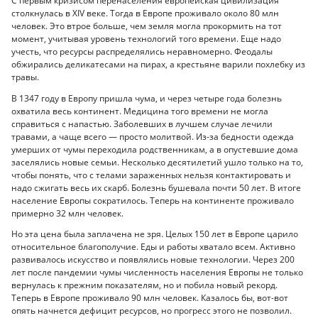
С первым кризисом перенаселения европейская цивилизация
столкнулась в XIV веке. Тогда в Европе проживало около 80 млн
человек. Это втрое больше, чем земля могла прокормить на тот
момент, учитывая уровень технологий того времени. Еще надо
учесть, что ресурсы распределялись неравномерно. Феодалы
обжирались деликатесами на пирах, а крестьяне варили похлебку из
травы.
В 1347 году в Европу пришла чума, и через четыре года болезнь
охватила весь континент. Медицина того времени не могла
справиться с напастью. Заболевших в лучшем случае лечили
травами, а чаще всего — просто молитвой. Из-за бедности одежда
умерших от чумы переходила родственникам, а в опустевшие дома
заселялись новые семьи. Несколько десятилетий ушло только на то,
чтобы понять, что с телами зараженных нельзя контактировать и
надо сжигать весь их скарб. Болезнь бушевала почти 50 лет. В итоге
население Европы сократилось. Теперь на континенте проживало
примерно 32 млн человек.
Но эта цена была заплачена не зря. Целых 150 лет в Европе царило
относительное благополучие. Еды и работы хватало всем. Активно
развивалось искусство и появлялись новые технологии. Через 200
лет после пандемии чумы численность населения Европы не только
вернулась к прежним показателям, но и побила новый рекорд.
Теперь в Европе проживало 90 млн человек. Казалось бы, вот-вот
опять начнется дефицит ресурсов, но прогресс этого не позволил.