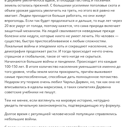
в деревне увеличилось вдвое, а площадь пастбищ и посевных
земель осталась прежней. С большими усилиями поголовье скота и
объем урожая удалось увеличить на треть, но этого всё равно не
хватает. Людям приходится больше работать, но они живут
впроголодь. Если так будет продолжаться и дальше, то еще лет через
20 все умрут от голода, поэтому кажется, что сама природа включает
защитный механизм. На людей сваливаются неведомые прежде
болезни или недуги, которые никто не умеет лечить. Но человек —
существо, быстро приспосабливаемое к любым сложностям.
Локальные войны и эпидемии хоть и сокращают население, но
демография продолжает расти. И тогда происходит нечто очень
страшное и глобальное, такое от чего нигде не скрыться.
Начинаются большие войны и пандемии. Происходит это каждые
100-150 лет. В итоге количество населения уменьшается именно до
того уровня, чтобы земля могла прокормить, причём выживают
самые приспособленные, способные дать полноценное потомство.
Недаром эту теорию очень любил Чарльз Дарвин, но, так как она не
вписывалась в идеалы марксизма, о таких симпатиях Дарвина
советские учебники не пишут.
Тем не менее, если взглянуть на мировую историю, нетрудно
увидеть печальную закономерность, подтверждающую эту формулу.
Долгое время с регуляцией человеческой популяции справлялись
небольшие войны.