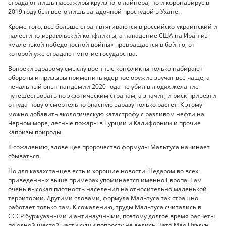
страдают лишь пассажиры круизного лайнера, но и коронавирус в
2019 году был всего лишь загадочной простудой в Ухане.
Кроме того, все больше стран втягиваются в российско-украинский и
палестино-израильский конфликты, а нападение США на Иран из
«маленькой победоносной войны» превращается в бойню, от
которой уже страдают многие государства.
Вопреки здравому смыслу военные конфликты только набирают
обороты и призывы применить ядерное оружие звучат всё чаще, а
печальный опыт пандемии 2020 года не убил в людях желание
путешествовать по экзотическим странам, а значит, и риск привезти
оттуда новую смертельно опасную заразу только растёт. К этому
можно добавить экологическую катастрофу с разливом нефти на
Черном море, лесные пожары в Турции и Калифорнии и прочие
капризы природы.
К сожалению, зловещее пророчество формулы Мальтуса начинает
сбываться.
Но для казахстанцев есть и хорошие новости. Недаром во всех
приведённых выше примерах упоминается именно Европа. Там
очень высокая плотность населения на относительно маленькой
территории. Другими словами, формула Мальтуса так страшно
работает только там. К сожалению, труды Мальтуса считались в
СССР буржуазными и антинаучными, поэтому долгое время расчеты
по одной шестой части суши попросту не велись. Зато Мао Цзэдун