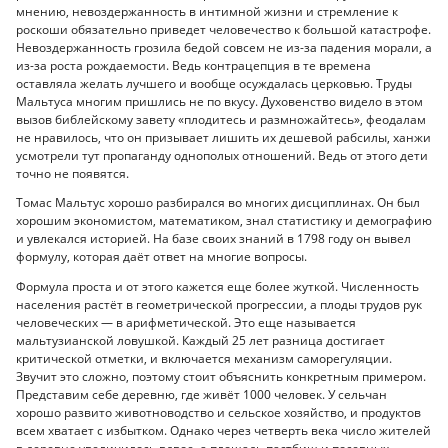
мнению, невоздержанность в интимной жизни и стремление к
роскоши обязательно приведет человечество к большой катастрофе.
Невоздержанность грозила бедой совсем не из-за падения морали, а
из-за роста рождаемости. Ведь контрацепция в те времена
оставляла желать лучшего и вообще осуждалась церковью. Труды
Мальтуса многим пришлись не по вкусу. Духовенство видело в этом
вызов библейскому завету «плодитесь и размножайтесь», феодалам
не нравилось, что он призывает лишить их дешевой рабсилы, ханжи
усмотрели тут пропаганду однополых отношений. Ведь от этого дети
точно не появятся.
Томас Мальтус хорошо разбирался во многих дисциплинах. Он был
хорошим экономистом, математиком, знал статистику и демографию
и увлекался историей. На базе своих знаний в 1798 году он вывел
формулу, которая даёт ответ на многие вопросы.
Формула проста и от этого кажется еще более жуткой. Численность
населения растёт в геометрической прогрессии, а плоды трудов рук
человеческих — в арифметической. Это еще называется
мальтузианской ловушкой. Каждый 25 лет разница достигает
критической отметки, и включается механизм саморегуляции.
Звучит это сложно, поэтому стоит объяснить конкретным примером.
Представим себе деревню, где живёт 1000 человек. У сельчан
хорошо развито животноводство и сельское хозяйство, и продуктов
всем хватает с избытком. Однако через четверть века число жителей