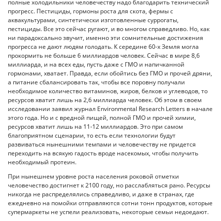
полные холодильники человечеству надо благодарить технический
прогресс. Пестициды, гормоны роста для скота, фермы с
аквакультурами, синтетически изготовленные суррогаты,
пестициды. Все это сейчас ругают, и во многом справедливо. Но, как
ни парадоксально звучит, именно эти сомнительные достижения
прогресса не дают людям голодать. К середине 60-х Земля могла
прокормить не больше 6 миллиардов человек. Сейчас в мире 8,6
миллиарда, и на всех еды, пусть даже с ГМО и напичканной
гормонами, хватает. Правда, если обойтись без ГМО и прочей дряни,
а питание сбалансировать так, чтобы все поровну получали
необходимое количество витаминов, жиров, белков и углеводов, то
ресурсов хватит лишь на 2,6 миллиарда человек. Об этом в своем
исследовании заявил журнал Environmental Research Letters в начале
этого года. Но и с вредной пищей, полной ГМО и прочей химии,
ресурсов хватит лишь на 11-12 миллиардов. Это при самом
благоприятном сценарии, то есть если технологии будут
развиваться нынешними темпами и человечеству не придется
переходить на всякую гадость вроде насекомых, чтобы получить
необходимый протеин.
При нынешнем уровне роста населения роковой отметки
человечество достигнет к 2100 году, но расслабляться рано. Ресурсы
никогда не распределялись справедливо, и даже в странах, где
ежедневно на помойки отправляются сотни тонн продуктов, которые
супермаркеты не успели реализовать, некоторые семьи недоедают.