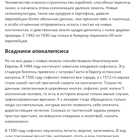
Человечество освоило строительство кораблей, способных пересечь
океан, и началась эпоха колонизации далеких земель. Новые
сельхозкультуры, такие как кукуруза и картофель, давали
европейцам более обильные урожаи, чем прежние овёс и пшеница,
а особо отчаянные отправлялись искать счастья на новых
континентах, и девственные земли щедро делились с ними дарами
природы. С 1492 по 1930 год только в Америку переехало 60 млн
европейцев.
Всадники апокалипсиса
Но не все дары с новых земель способствовали благополучию
Европы. В 1494 году континент охватила эпидемия сифилиса. Эту
стыдную болезнь привезли с острова Гаити в Европу испанские
матросы. К 1500 году сифилис охватил все города, а с 1512-го зараза
стала самой частой причиной смерти на континенте. Только по
данным, записанным в церковных книгах, сифилис унёс жизни 5
миллионов человек, то есть в историю вошли только явные случаи,
зафиксированные врачами. А к лекарям тогда обращались только
люди состоятельные, которые могли позволить себе оплатить
дорогостоящее лечение. Сколько от гаитянской заразы умерло
простых крестьян, лечившихся отварами и молитвой, сказать
невозможно.
В 1590 году сифилис научились лечить, вернее, залечивать. В ход
шли токсичные вещества, например, ртуть и яды тропических