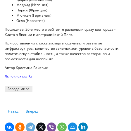
Мадрид (Испания)
Париж (Франция)
Мюнхен (Германия)
Осло (Норвегия)
Последнее, 20-е место в рейтинге разделили сразу два города -
Киото в Японии и австралийский Перт.
При составлении списка эксперты оценивали развитие
инфраструктуры, количество зеленых зон, уровень безопасности,
политическую стабильность, а также качество ресторанов и
возможности для шоппинга.
Автор Кристина Райсвих
Источник nur.kz
Города мира
Предыдущий: Новые ограничения для пассажиров ввели в метро Алм
Следующий: Новая Конституция: что изменится для казахст
Назад
Вперед