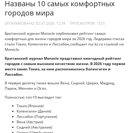
Названы 10 самых комфортных
городов мира
ОПУБЛИКОВАНО: 02.07.2026, 12:34
ПРОСМОТРОВ:
1555
Британский журнал Monocle опубликовал рейтинг самых
комфортных для жизни городов мира за 2026 год. Лидерами списка
стали Токио, Копенгаген и Лиссабон,сообщает nur.kz.со ссылкой на
Monocle.
Британский журнал Monocle представил ежегодный рейтинг
городов с самым высоким качеством жизни. В 2026 году первое
место занял Токио, за ним расположились Копенгаген и
Лиссабон.
В первую десятку также вошли Вена, Сидней, Цюрих, Мадрид,
Париж, Мюнхен и Осло.
Полностью топ-10 выглядит так:
Токио (Япония)
Копенгаген (Дания)
Лиссабон (Португалия)
Вена (Австрия)
Сидней (Австралия)
Цюрих (Швейцария)